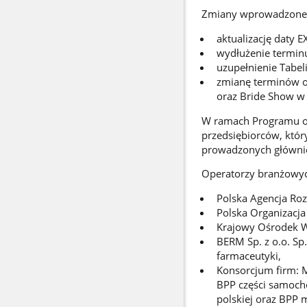
Zmiany wprowadzone 
aktualizację daty 
wydłużenie terminu
uzupełnienie Tabel
zmianę terminów or
oraz Bride Show w 
W ramach Programu op
przedsiębiorców, który
prowadzonych głównie
Operatorzy branżowyc
Polska Agencja Roz
Polska Organizacja
Krajowy Ośrodek Ws
BERM Sp. z o.o. Sp
farmaceutyki,
Konsorcjum firm: M
BPP części samoch
polskiej oraz BPP 