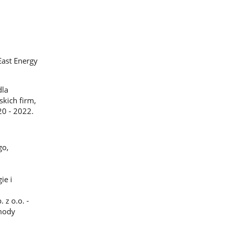
East Energy
dla
skich firm,
0 - 2022.
go,
ie i
 z o.o. -
mody