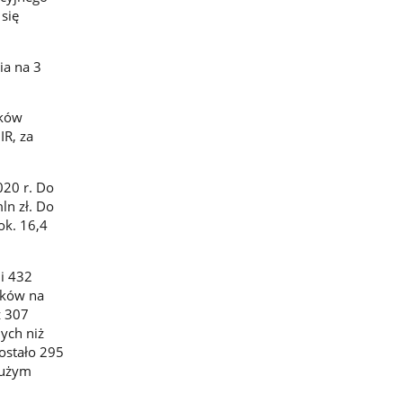
się
ia na 3
dków
IR, za
020 r. Do
ln zł. Do
ok. 16,4
li 432
sków na
z 307
ych niż
ostało 295
dużym