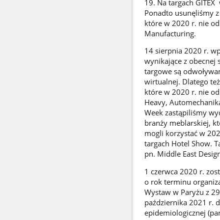
19.
Na targach GITEX 
Ponadto usunęliśmy z 
które w 2020 r. nie od
Manufacturing.
14 sierpnia 2020 r. 
wynikające z obecnej 
targowe są odwoływan
wirtualnej. Dlatego t
które w 2020 r. nie od
Heavy, Automechanika
Week zastąpiliśmy wyd
branży meblarskiej, k
mogli korzystać w 20
targach Hotel Show. T
pn. Middle East Desig
1 czerwca 2020 r. zo
o rok terminu organi
Wystaw w Paryżu z 29
października 2021 r. 
epidemiologicznej (pa