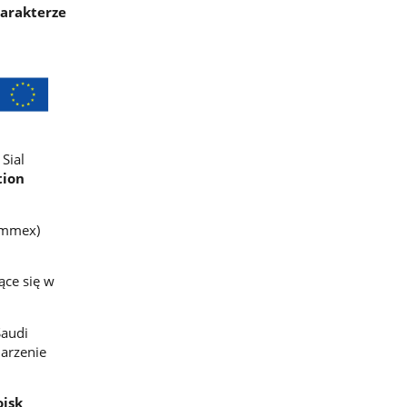
harakterze
Sial
tion
ummex)
ce się w
Saudi
arzenie
oisk