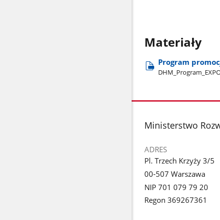
Materiały
Program promocji
DHM​_Program​_EXPO​
stopka
Ministerstwo Rozw
ADRES
Pl. Trzech Krzyży 3/5
00-507 Warszawa
NIP 701 079 79 20
Regon 369267361