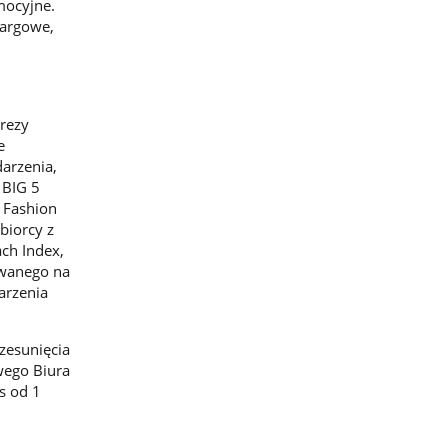
mocyjne.
targowe,
prezy
e
darzenia,
 BIG 5
 Fashion
biorcy z
ach Index,
owanego na
arzenia
zesunięcia
wego Biura
s od 1