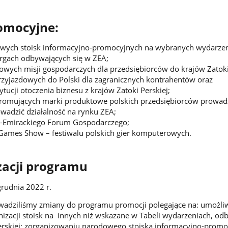
omocyjne:
owych stoisk informacyjno-promocyjnych na wybranych wydarzen
argach odbywających się w ZEA;
owych misji gospodarczych dla przedsiębiorców do krajów Zatoki 
przyjazdowych do Polski dla zagranicznych kontrahentów oraz
tytucji otoczenia biznesu z krajów Zatoki Perskiej;
 promujących marki produktowe polskich przedsiębiorców prowad
wadzić działalność na rynku ZEA;
o-Emirackiego Forum Gospodarczego;
 Games Show – festiwalu polskich gier komputerowych.
zacji programu
grudnia 2022 r.
wadziliśmy zmiany do programu promocji polegające na: umożli
izacji stoisk na innych niż wskazane w Tabeli wydarzeniach, od
Perskiej; zorganizowaniu narodowego stoiska informacyjno-prom