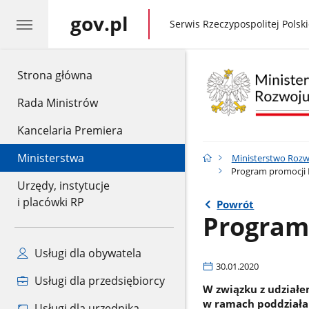
gov.pl
gov.pl
Serwis Rzeczypospolitej Polski
gov.pl
Strona główna
Rada Ministrów
Kancelaria Premiera
Ministerstwa
Ministerstwo Rozwo
Program promocji
Urzędy, instytucje
i placówki RP
Powrót
Program
Usługi dla obywatela
30.01.2020
Usługi dla przedsiębiorcy
W związku z udział
w ramach poddziałan
Usługi dla urzędnika