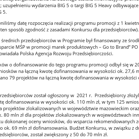
; uzupełnieniu wydarzenia BIG 5 o targi BIG 5 Heavy odbywające 
G 5.
niliśmy datę rozpoczęcia realizacji programu promocji z 1 kwietn
ten sposób zgodność z zasadami Konkursu dla przedsiębiorców).
i średnich przedsiębiorców w Programie był finansowany ze śro
Wsparcie MŚP w promocji marek produktowych – Go to Brand” PO 
powiadała Polska Agencja Rozwoju Przedsiębiorczości.
ków o dofinansowanie do tego programu promocji odbył się w 2
iosków na łączną kwotę dofinansowania w wysokości ok. 27,6 m
wano 79 projektów na łączną kwotę dofinansowania w wysokości 
rzedsiębiorców został ogłoszony w 2021 r. Przedsiębiorcy złoży
otę dofinansowania w wysokości ok. 110 mln zł, w tym 125 wnio
dla projektów zlokalizowanych w województwie mazowieckim ora
. 80 mln zł dla projektów zlokalizowanych w województwach inn
ku dokonanej oceny wniosków, do wsparcia rekomendowanych z
o ok. 69 mln zł dofinansowania. Budżet Konkursu, w związku z 
dsiębiorców, został zwiększony z 50 do 70 mln zł.