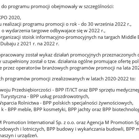
do programu promocji obejmowały w szczególności:
EXPO 2020,
 realizacji programu promocji o rok - do 30 września 2022 r.,
i o wydarzenia targowe odbywajace się w 2022 r.,
ganizacji stoisk informacyjno-promocyjnych na targach Middle 
Dubaju z 2021 r. na 2022 r.
racowany został wykaz działań promocyjnych przeznaczonych 
 uzupełniony został o tzw. działania ogólne promujące ofertę pol
 przez operatorów branżowych programów promocji na lata 202
h programów promocji zrealizowanych w latach 2020-2022 to:
woju Przedsiębiorczości - BPP IT/ICT oraz BPP sprzętu medyczne
 Turystyczna - BPP usług prozdrowotnych,
parcia Rolnictwa - BPP polskich specjalności żywnościowych,
. k - BPP meble, BPP kosmetyki, BPP jachty oraz BPP biotechnolog
 Promotion International Sp. z o.o. oraz Agencja M Promotion Sp.
odowych i lotniczych, BPP budowy i wykańczania budowli, BPP 
maszyn i urządzeń.