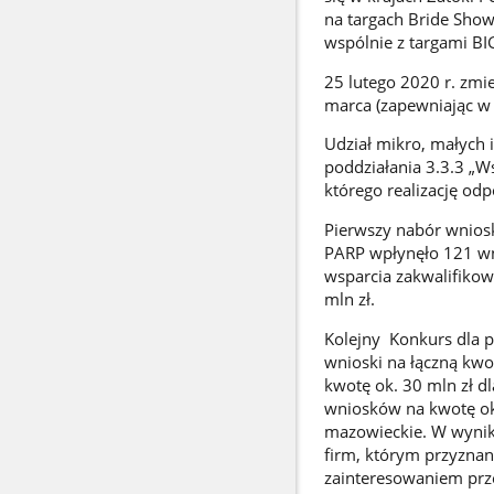
na targach Bride Show
wspólnie z targami BI
25 lutego 2020 r. zmie
marca (zapewniając w 
Udział mikro, małych 
poddziałania 3.3.3 „
którego realizację od
Pierwszy nabór wnios
PARP wpłynęło 121 wn
wsparcia zakwalifiko
mln zł.
Kolejny Konkurs dla p
wnioski na łączną kw
kwotę ok. 30 mln zł 
wniosków na kwotę ok
mazowieckie. W wyni
firm, którym przyznan
zainteresowaniem prze