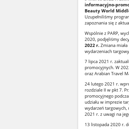
informacyjno-promo
Beauty World Middle
Uzupełniliśmy program
zapoznania się z aktu
Wspólnie z PARP, wyc
2020, podjęliśmy dec
2022 r.
Zmiana miała 
wydarzeniach targowyc
7 lipca 2021 r. zaktua
promocyjnych. W 2022 
oraz Arabian Travel Ma
24 lutego 2021 r. wp
rozdziale II w pkt 7. 
promocyjnego podcza
udziału w imprezie ta
wydarzeń targowych, m
2021 r. z uwagi na je
13 listopada 2020 r. 