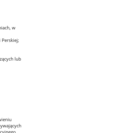
iach, w
Perskiej;
zących lub
wieniu
bywających
ocyjnego