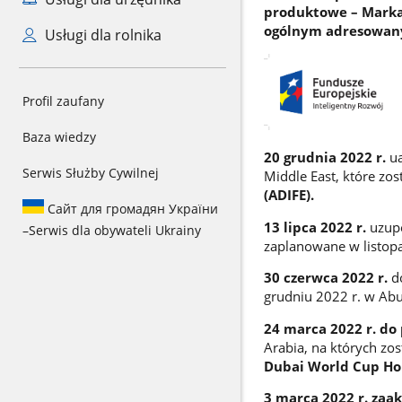
produktowe – Marka 
ogólnym adresowany
Usługi dla rolnika
Profil zaufany
Baza wiedzy
20 grudnia 2022 r.
ua
Serwis Służby Cywilnej
Middle East, które zo
(ADIFE).
Сайт для громадян України
13 lipca 2022 r.
uzup
–
Serwis dla obywateli Ukrainy
zaplanowane w listop
30 czerwca 2022 r.
do
grudniu 2022 r. w Ab
24 marca 2022 r. d
Arabia, na których z
Dubai World Cup Ho
3 marca 2022 r. zaa