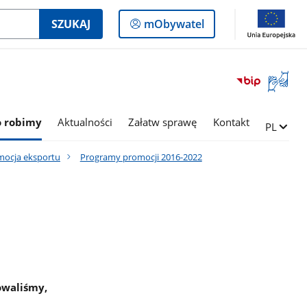
Logowanie
SZUKAJ
mObywatel
do
panelu
Otwórz
okno
z
tłumac
o robimy
Aktualności
Załatw sprawę
Kontakt
Zmień ję
PL
języka
migowe
mocja eksportu
Programy promocji 2016-2022
owaliśmy,