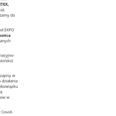
ITEX,
a).
szamy do
and EXPO
 końca
ranych
macyjno-
toisko)
 zapisy w
o działania
obowiązku
tę
Show w
z Covid-