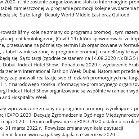
w 2020 r. nie zostanie zorganizowane stoisko informacyjno-pro
tabeli zamieszczonej w programie promocji kolejne wydarzenia 
będą się. Są to targi: Beauty World Middle East oraz Gulfood
wprowadziliśmy kolejne zmiany do programu promocji, tym razem
sytuacji epidemiologicznej (Covid-19), która spowodowała. że im
e, przesuwane na późniejszy termin lub organizowane w formul
eż, z tabeli zamieszczonej w programie promocji usunęliśmy te wy
będą się. Są to targi (zgodnie ze stanem na 14.08.2020 r.): BIG 5 i
 Dubai, Index i Hotel Show. Ponadto w 2020 r. wydarzenie Arab
arzeniem International Fashion Week Dubai. Natomiast przedsię
tórzy zaplanowali realizację swoich działań promocyjnych na targ
21 r. z narodowego stoiska informacyjno-promocyjnego organiz
argi Index i Hotel Show organizowane są wspólnie w ramach wyd
n and Hospitality Week.
stały wprowadzone zmiany do programu promocji wynikające z pr
zacji EXPO 2020. Decyzją Zgromadzenia Ogólnego Międzynarodo
 maja 2020 r. termin odbywania się EXPO 2020 ustalono na okre
do 31 marca 2022 r. Powyższa zmiana wynikała z sytuacji
ndemii koronawirusa) jak wystąpiła na świecie w 2020 r.