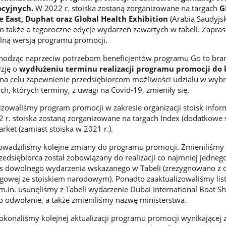
cyjnych.
W 2022 r. stoiska zostaną zorganizowane na targach
G
 East, Duphat oraz Global Health Exhibition
(Arabia Saudyjsk
 także o tegoroczne edycje wydarzeń zawartych w tabeli. Zapra
alną wersją programu promocji.
hodząc naprzeciw potrzebom beneficjentów programu Go to br
yzję o
wydłużeniu terminu realizacji programu promocji do
na celu zapewnienie przedsiębiorcom możliwości udziału w wyb
h, których terminy, z uwagi na Covid-19, zmieniły się.
lizowaliśmy program promocji w zakresie organizacji stoisk infor
r. stoiska zostaną zorganizowane na targach Index (dodatkowe s
rket (zamiast stoiska w 2021 r.).
rowadziliśmy kolejne zmiany do programu promocji. Zmieniliśmy
Przedsiębiorca został zobowiązany do realizacji co najmniej jedneg
s dowolnego wydarzenia wskazanego w Tabeli (zrezygnowano z 
rgowej ze stoiskiem narodowym). Ponadto zaaktualizowaliśmy lis
.in. usunęliśmy z Tabeli wydarzenie Dubai International Boat 
go odwołanie, a także zmieniliśmy nazwę ministerstwa.
dokonaliśmy kolejnej aktualizacji programu promocji wynikającej 