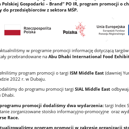
Polskiej Gospodarki – Brand” PO IR, program promocji o c
 do przedsiębiorców z sektora MŚP.
ktualniliśmy w programie promocji informację dotyczącą targów 
stały przebrandowane na
Abu Dhabi International Food Exhibi
ełniliśmy program promocji o targi
ISM Middle East
(dawniej Y
adzie 2022 r. w Dubaju.
daliśmy do programu promocji targi
SIAL Middle East
odbywają
u Dhabi.
o programu promocji dodaliśmy dwa wydarzenia:
targi Index 
ostanie zorganizowane stoisko informacyjno-promocyjne oraz wyd
rse Race.
ktualizowaliśmy program promocji w zakresie organizacji st