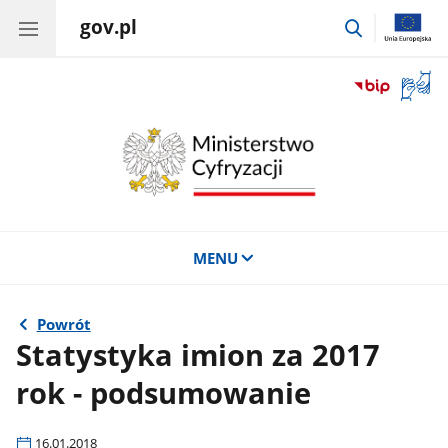
gov.pl
przejdź
do
wyszukiwar
Otwór
okno
z
tłuma
języka
migow
MENU
Powrót
Statystyka imion za 2017
rok - podsumowanie
16.01.2018