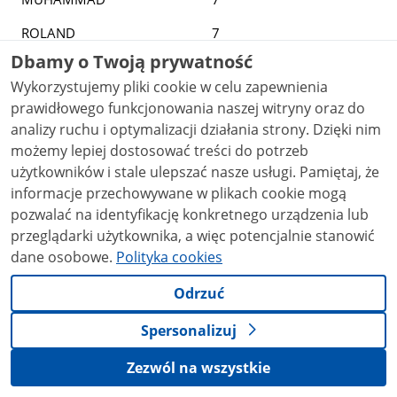
ROLAND
7
Dbamy o Twoją prywatność
STANISLAW
7
Wykorzystujemy pliki cookie w celu zapewnienia
SYRIUSZ
7
prawidłowego funkcjonowania naszej witryny oraz do
analizy ruchu i optymalizacji działania strony. Dzięki nim
TEOFIL
7
możemy lepiej dostosować treści do potrzeb
TIMUR
7
użytkowników i stale ulepszać nasze usługi. Pamiętaj, że
informacje przechowywane w plikach cookie mogą
WALTER
7
pozwalać na identyfikację konkretnego urządzenia lub
przeglądarki użytkownika, a więc potencjalnie stanowić
ALI
6
dane osobowe.
Polityka cookies
ALLAN
6
Odrzuć
ANTOINE
6
Spersonalizuj
AURELIUSZ
6
Zezwól na wszystkie
AXEL
6