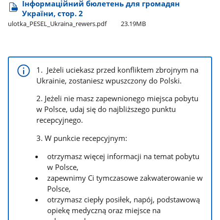
Інформаційний бюлетень для громадян
України, стор. 2
ulotka​_PESEL​_Ukraina​_rewers.pdf
23.19MB
1. Jeżeli uciekasz przed konfliktem zbrojnym na
Ukrainie, zostaniesz wpuszczony do Polski.
2. Jeżeli nie masz zapewnionego miejsca pobytu
w Polsce, udaj się do najbliższego punktu
recepcyjnego.
3. W punkcie recepcyjnym:
otrzymasz więcej informacji na temat pobytu
w Polsce,
zapewnimy Ci tymczasowe zakwaterowanie w
Polsce,
otrzymasz ciepły posiłek, napój, podstawową
opiekę medyczną oraz miejsce na