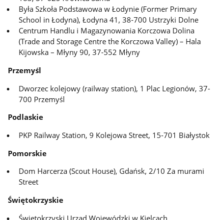
Była Szkoła Podstawowa w Łodynie (Former Primary
School in Łodyna), Łodyna 41, 38-700 Ustrzyki Dolne
Centrum Handlu i Magazynowania Korczowa Dolina
(Trade and Storage Centre the Korczowa Valley) – Hala
Kijowska – Młyny 90, 37-552 Młyny
Przemyśl
Dworzec kolejowy (railway station), 1 Plac Legionów, 37-
700 Przemyśl
Podlaskie
PKP Railway Station, 9 Kolejowa Street, 15-701 Białystok
Pomorskie
Dom Harcerza (Scout House), Gdańsk, 2/10 Za murami
Street
Świętokrzyskie
Świętokrzyski Urząd Wojewódzki w Kielcach