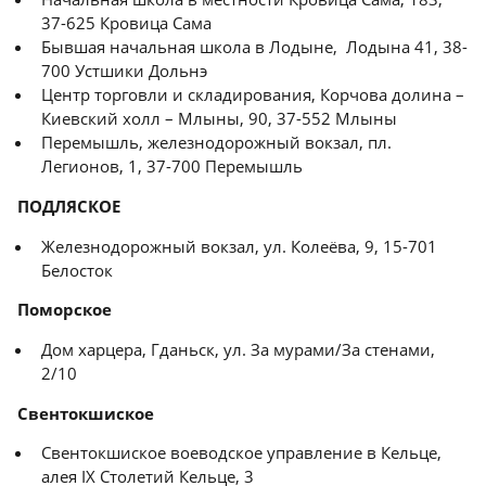
37-625 Кровица Сама
Бывшая начальная школа в Лодыне, Лодына 41, 38-
700 Устшики Дольнэ
Центр торговли и складирования, Корчова долина –
Киевский холл – Млыны, 90, 37-552 Млыны
Перемышль, железнодорожный вокзал, пл.
Легионов, 1, 37-700 Перемышль
ПОДЛЯСКОЕ
Железнодорожный вокзал, ул. Колеёва, 9, 15-701
Белосток
Поморское
Дом харцера, Гданьск, ул. За мурами/За стенами,
2/10
Свентокшиское
Свентокшиское воеводское управление в Кельце,
алея IX Столетий Кельце, 3