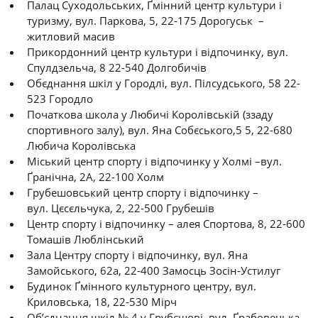
Палац Суходольських, Ґмінний центр культури і
туризму, вул. Паркова, 5, 22-175 Дорогуськ –
житловий масив
Прикордонний центр культури і відпочинку, вул.
Спулдзельча, 8 22-540 Долгобичів
Обєднання шкіл у Городлі, вул. Пілсудського, 58 22-
523 Городло
Початкова школа у Любичі Королівській (ззаду
спортивного залу), вул. Яна Собєського,5 5, 22-680
Любича Королівська
Міський центр спорту і відпочинку у Холмі –вул.
Ґранічна, 2A, 22-100 Холм
Грубешовський центр спорту і відпочинку –
вул. Цєсєльчука, 2, 22-500 Грубешів
Центр спорту і відпочинку – алея Спортова, 8, 22-600
Томашів Люблінський
Зала Центру спорту і відпочинку, вул. Яна
Замойського, 62a, 22-400 Замосць Зосін-Устилуг
Будинок Ґмінного культурного центру, вул.
Криловська, 18, 22-530 Мірч
Об’єднання шкіл № 4 у Грубєшові, вул. Ґрабовецька