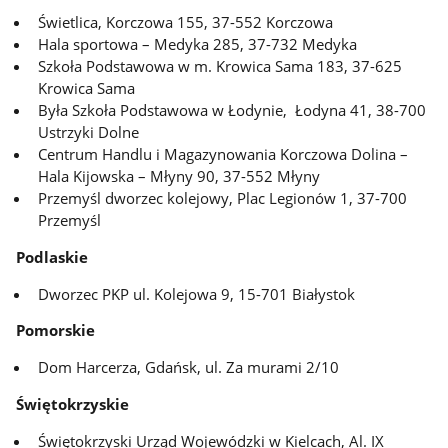
Świetlica, Korczowa 155, 37-552 Korczowa
Hala sportowa – Medyka 285, 37-732 Medyka
Szkoła Podstawowa w m. Krowica Sama 183, 37-625
Krowica Sama
Była Szkoła Podstawowa w Łodynie, Łodyna 41, 38-700
Ustrzyki Dolne
Centrum Handlu i Magazynowania Korczowa Dolina –
Hala Kijowska – Młyny 90, 37-552 Młyny
Przemyśl dworzec kolejowy, Plac Legionów 1, 37-700
Przemyśl
Podlaskie
Dworzec PKP ul. Kolejowa 9, 15-701 Białystok
Pomorskie
Dom Harcerza, Gdańsk, ul. Za murami 2/10
Świętokrzyskie
Świętokrzyski Urząd Wojewódzki w Kielcach, Al. IX