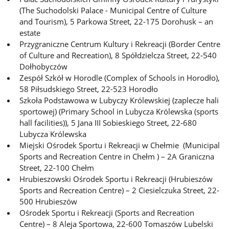
(The Suchodolski Palace - Municipal Centre of Culture
and Tourism), 5 Parkowa Street, 22-175 Dorohusk – an
estate
Przygraniczne Centrum Kultury i Rekreacji (Border Centre
of Culture and Recreation), 8 Spółdzielcza Street, 22-540
Dołhobyczów
Zespół Szkół w Horodle (Complex of Schools in Horodło),
58 Piłsudskiego Street, 22-523 Horodło
Szkoła Podstawowa w Lubyczy Królewskiej (zaplecze hali
sportowej) (Primary School in Lubycza Królewska (sports
hall facilities)), 5 Jana III Sobieskiego Street, 22-680
Lubycza Królewska
Miejski Ośrodek Sportu i Rekreacji w Chełmie (Municipal
Sports and Recreation Centre in Chełm ) – 2A Graniczna
Street, 22-100 Chełm
Hrubieszowski Ośrodek Sportu i Rekreacji (Hrubieszów
Sports and Recreation Centre) – 2 Ciesielczuka Street, 22-
500 Hrubieszów
Ośrodek Sportu i Rekreacji (Sports and Recreation
Centre) – 8 Aleja Sportowa, 22-600 Tomaszów Lubelski