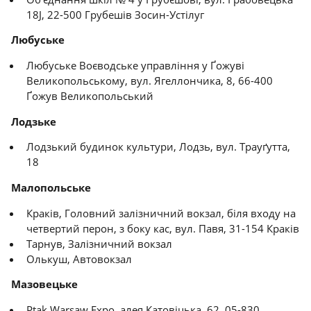
18J, 22-500 Грубешів Зосин-Устілуг
Любуське
Любуське Воєводське управління у Ґожуві
Великопольському, вул. Ягеллончика, 8, 66-400
Ґожув Великопольський
Лодзьке
Лодзький будинок культури, Лодзь, вул. Трауґутта,
18
Малопольське
Краків, Головний залізничний вокзал, біля входу на
четвертий перон, з боку кас, вул. Павя, 31-154 Краків
Тарнув, Залізничний вокзал
Олькуш, Автовокзал
Мазовецьке
Ptak Warsaw Expo, алея Катовіцька, 62, 05-830