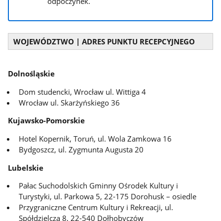
odpoczynek.
WOJEWÓDZTWO | ADRES PUNKTU RECEPCYJNEGO
Dolnośląskie
Dom studencki, Wrocław ul. Wittiga 4
Wrocław ul. Skarżyńskiego 36
Kujawsko-Pomorskie
Hotel Kopernik, Toruń, ul. Wola Zamkowa 16
Bydgoszcz, ul. Zygmunta Augusta 20
Lubelskie
Pałac Suchodolskich Gminny Ośrodek Kultury i
Turystyki, ul. Parkowa 5, 22-175 Dorohusk – osiedle
Przygraniczne Centrum Kultury i Rekreacji, ul.
Spółdzielcza 8, 22-540 Dołhobyczów