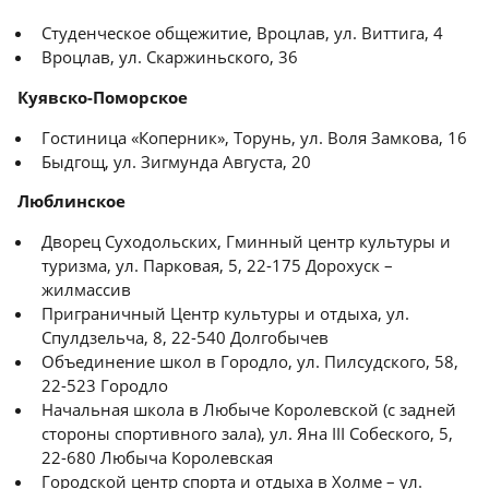
Студенческое общежитие, Вроцлав, ул. Виттига, 4
Вроцлав, ул. Скаржиньского, 36
Куявско-Поморское
Гостиница «Коперник», Торунь, ул. Воля Замкова, 16
Быдгощ, ул. Зигмунда Августа, 20
Люблинское
Дворец Суходольских, Гминный центр культуры и
туризма, ул. Парковая, 5, 22-175 Дорохуск –
жилмассив
Приграничный Центр культуры и отдыха, ул.
Спулдзельча, 8, 22-540 Долгобычев
Объединение школ в Городло, ул. Пилсудского, 58,
22-523 Городло
Начальная школа в Любыче Королевской (с задней
стороны спортивного зала), ул. Яна III Собеского, 5,
22-680 Любыча Королевская
Городской центр спорта и отдыха в Холме – ул.