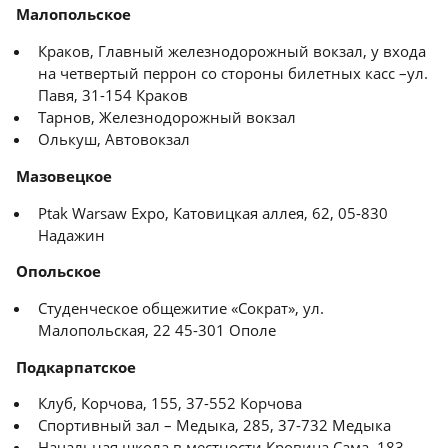
Малопольское
Краков, Главный железнодорожный вокзал, у входа
на четвертый перрон со стороны билетных касс –ул.
Павя, 31-154 Краков
Тарнов, Железнодорожный вокзал
Олькуш, Автовокзал
Мазовецкое
Ptak Warsaw Expo, Катовицкая аллея, 62, 05-830
Надажин
Опольское
Студенческое общежитие «Сократ», ул.
Малопольская, 22 45-301 Ополе
Подкарпатское
Клуб, Корчова, 155, 37-552 Корчова
Спортивный зал – Медыка, 285, 37-732 Медыка
Начальная школа в местности Кровица Сама, 183,