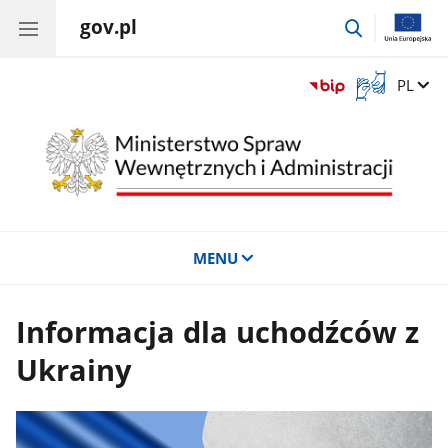
gov.pl
przejdź
do
wyszukiwar
Otwórz
Zmień 
PL
okno
z
tłumaczem
języka
migowego
MENU
Informacja dla uchodźców z
Ukrainy