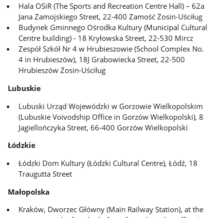
Hala OSiR (The Sports and Recreation Centre Hall) – 62a
Jana Zamojskiego Street, 22-400 Zamość Zosin-Uściług
Budynek Gminnego Ośrodka Kultury
(Municipal Cultural
Centre building) - 18 Kryłowska Street, 22-530 Mircz
Zespół Szkół Nr 4 w Hrubieszowie (School Complex No.
4 in Hrubieszów), 18J Grabowiecka Street, 22-500
Hrubieszów Zosin-Uściług
Lubuskie
Lubuski Urząd Wojewódzki w Gorzowie Wielkopolskim
(Lubuskie Voivodship Office in Gorzów Wielkopolski), 8
Jagiellończyka Street, 66-400 Gorzów Wielkopolski
Łódzkie
Łódzki Dom Kultury (Łódzki Cultural Centre), Łódź, 18
Traugutta Street
Małopolska
Kraków, Dworzec Główny (Main Railway Station), at the