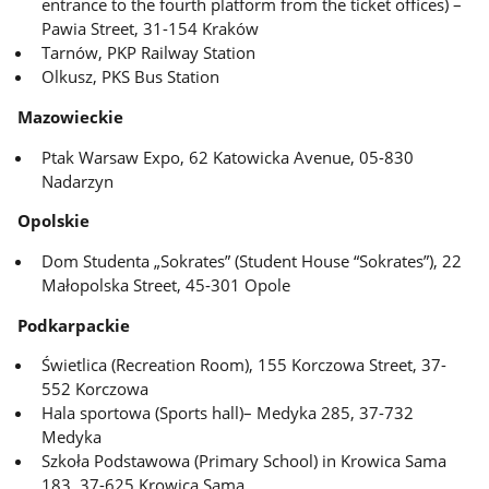
entrance to the fourth platform from the ticket offices) –
Pawia Street, 31-154 Kraków
Tarnów, PKP Railway Station
Olkusz, PKS Bus Station
Mazowieckie
Ptak Warsaw Expo, 62 Katowicka Avenue, 05-830
Nadarzyn
Opolskie
Dom Studenta „Sokrates” (Student House “Sokrates”), 22
Małopolska Street, 45-301 Opole
Podkarpackie
Świetlica (Recreation Room), 155 Korczowa Street, 37-
552 Korczowa
Hala sportowa (Sports hall)– Medyka 285, 37-732
Medyka
Szkoła Podstawowa (Primary School) in Krowica Sama
183, 37-625 Krowica Sama