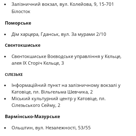
Залізничний вокзал, вул. Колейова, 9, 15-701
Білосток
Поморське
Дім харцера, Гданськ, вул. За мурами 2/10
Свєнтокшиське
Свєнтокшиське Воєводське управління у Кєльце,
алея IX Сторіч Кєльце, 3
СІЛЕЗЬКЕ
Інформаційний пункт на залізничному вокзалі у
Катовіце, пл. Вільгельма Шевчика, 2
Міський культурний центр у Катовіце, пл.
Сілезьського Сейму, 2
Вармінсько-Мазурське
Ольштин, вул. Незалежності, 53/55