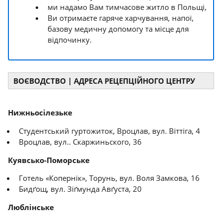
ми надамо Вам тимчасове житло в Польщі,
Ви отримаєте гаряче харчування, напої,
базову медичну допомогу та місце для
відпочинку.
ВОЄВОДСТВО | АДРЕСА РЕЦЕПЦІЙНОГО ЦЕНТРУ
Нижньосілезьке
Студентський гуртожиток, Вроцлав, вул. Віттіга, 4
Вроцлав, вул.. Скаржиньского, 36
Куявсько-Поморське
Готель «Копернік», Торунь, вул. Воля Замкова, 16
Бидґощ, вул. Зіґмунда Авґуста, 20
Люблінське