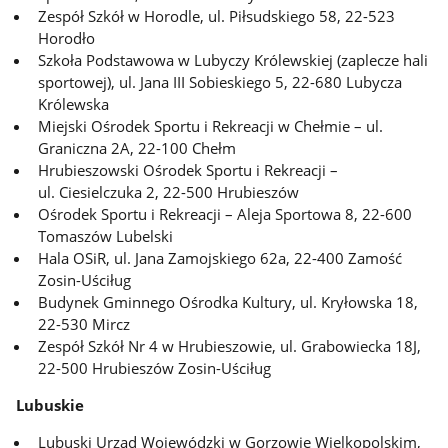
Zespół Szkół w Horodle, ul. Piłsudskiego 58, 22-523
Horodło
Szkoła Podstawowa w Lubyczy Królewskiej (zaplecze hali
sportowej), ul. Jana III Sobieskiego 5, 22-680 Lubycza
Królewska
Miejski Ośrodek Sportu i Rekreacji w Chełmie – ul.
Graniczna 2A, 22-100 Chełm
Hrubieszowski Ośrodek Sportu i Rekreacji –
ul. Ciesielczuka 2, 22-500 Hrubieszów
Ośrodek Sportu i Rekreacji – Aleja Sportowa 8, 22-600
Tomaszów Lubelski
Hala OSiR, ul. Jana Zamojskiego 62a, 22-400 Zamość
Zosin-Uściług
Budynek Gminnego Ośrodka Kultury, ul. Kryłowska 18,
22-530 Mircz
Zespół Szkół Nr 4 w Hrubieszowie, ul. Grabowiecka 18J,
22-500 Hrubieszów Zosin-Uściług
Lubuskie
Lubuski Urząd Wojewódzki w Gorzowie Wielkopolskim,