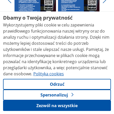
Pokaż
Pokaż
zdjęcie
zdjęcie
Pokaż
Poka
1
2
poprzednie
nest
Dbamy o Twoją prywatność
z
z
zdjęcia
zdjęc
galerii.
galerii.
Wykorzystujemy pliki cookie w celu zapewnienia
Pokaż
Pokaż
prawidłowego funkcjonowania naszej witryny oraz do
zdjęcie
zdjęcie
analizy ruchu i optymalizacji działania strony. Dzięki nim
3
4
możemy lepiej dostosować treści do potrzeb
z
z
stopka
Ministerstwo Spraw Wewnętrznych i
użytkowników i stale ulepszać nasze usługi. Pamiętaj, że
galerii.
galerii.
Administracji
informacje przechowywane w plikach cookie mogą
pozwalać na identyfikację konkretnego urządzenia lub
przeglądarki użytkownika, a więc potencjalnie stanowić
ADRES
dane osobowe.
Polityka cookies
Stefana Batorego 5
02-591 Warszawa
Odrzuć
NIP 5210526030
Spersonalizuj
Regon 012293240
Zezwól na wszystkie
KONTAKT