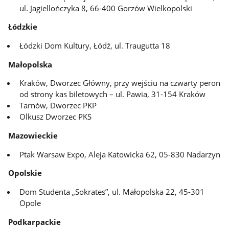
ul. Jagiellończyka 8, 66-400 Gorzów Wielkopolski
Łódzkie
Łódzki Dom Kultury, Łódź, ul. Traugutta 18
Małopolska
Kraków, Dworzec Główny, przy wejściu na czwarty peron
od strony kas biletowych – ul. Pawia, 31-154 Kraków
Tarnów, Dworzec PKP
Olkusz Dworzec PKS
Mazowieckie
Ptak Warsaw Expo, Aleja Katowicka 62, 05-830 Nadarzyn
Opolskie
Dom Studenta „Sokrates”, ul. Małopolska 22, 45-301
Opole
Podkarpackie