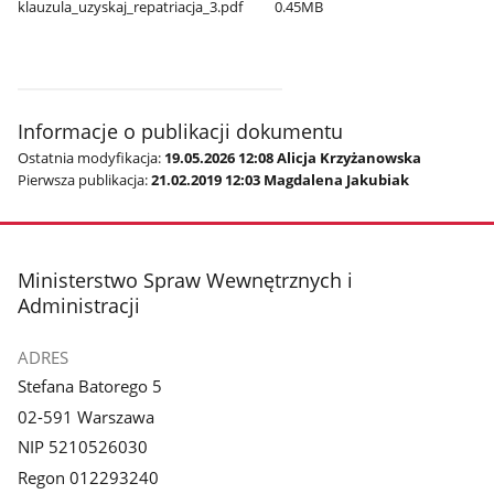
klauzula​_uzyskaj​_repatriacja​_3.pdf
0.45MB
Informacje o publikacji dokumentu
Ostatnia modyfikacja:
19.05.2026 12:08 Alicja Krzyżanowska
Pierwsza publikacja:
21.02.2019 12:03 Magdalena Jakubiak
stopka
Ministerstwo Spraw Wewnętrznych i
Administracji
ADRES
Stefana Batorego 5
02-591 Warszawa
NIP 5210526030
Regon 012293240