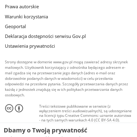
Prawa autorskie
Warunki korzystania
Geoportal
Deklaracja dostępności serwisu Gov.pl
Ustawienia prywatności
Strony dostępne w domenie www.gov.pl mogą zawierać adresy skrzynek
mailowych. Użytkownik korzystający z odnośnika będącego adresem e-
mail zgadza się na przetwarzanie jego danych (adres e-mail oraz
dobrowolnie podanych danych w wiadomości) w celu przesłania
odpowiedzi na przesłane pytania. Szczegóły przetwarzania danych przez
każdą z jednostek znajdują się w ich politykach przetwarzania danych
osobowych.
Treści tekstowe publikowane w serwisie (z
wyłączeniem treści audiowizualnych), są udostępniane
na licencji typu Creative Commons: uznanie autorstwa
- na tych samych warunkach 4.0 (CC BY-SA 4.0).
Materiały audiowizualne, w tym zdjęcia, materiały
Dbamy o Twoją prywatność
audio i wideo, są udostępniane na licencji typu
Creative Commons: uznanie autorstwa użycie