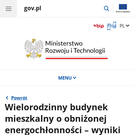
gov.pl
przejdź
do
wyszukiwar
Otwórz
Zmień 
PL
okno
z
tłumaczem
języka
migowego
MENU
Powrót
Wielorodzinny budynek
mieszkalny o obniżonej
energochłonności – wyniki