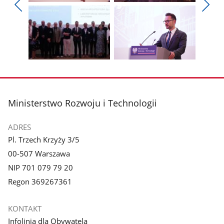
Pokaż
Pokaż
zdjęcie
zdjęcie
Pokaż
Poka
1
2
poprzednie
nest
z
z
zdjęcia
zdjęc
galerii.
galerii.
Pokaż
Pokaż
zdjęcie
zdjęcie
3
4
z
z
stopka
Ministerstwo Rozwoju i Technologii
galerii.
galerii.
ADRES
Pl. Trzech Krzyży 3/5
00-507 Warszawa
NIP 701 079 79 20
Regon 369267361
KONTAKT
Infolinia dla Obywatela