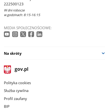
222500123
W dni robocze
w godzinach: 8:15-16:15
MEDIA SPOŁECZNOŚCIOWE:
Na skróty
stopka
Strona
gov.pl
gov.pl
główna
gov.pl
Polityka cookies
Służba cywilna
Profil zaufany
BIP