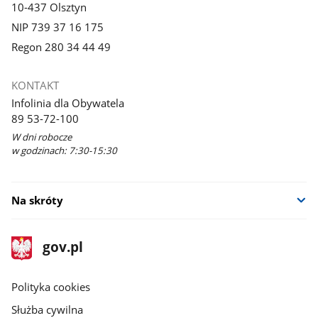
10-437 Olsztyn
NIP 739 37 16 175
Regon 280 34 44 49
KONTAKT
Infolinia dla Obywatela
89 53-72-100
W dni robocze
w godzinach: 7:30-15:30
Na skróty
stopka
Strona
gov.pl
gov.pl
główna
gov.pl
Polityka cookies
Służba cywilna