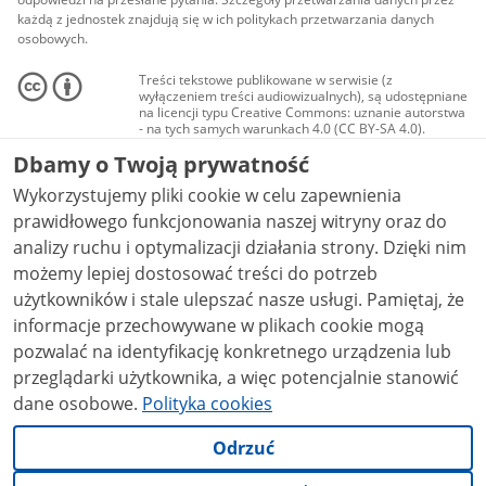
każdą z jednostek znajdują się w ich politykach przetwarzania danych
osobowych.
Treści tekstowe publikowane w serwisie (z
wyłączeniem treści audiowizualnych), są udostępniane
na licencji typu Creative Commons: uznanie autorstwa
- na tych samych warunkach 4.0 (CC BY-SA 4.0).
Materiały audiowizualne, w tym zdjęcia, materiały
Dbamy o Twoją prywatność
audio i wideo, są udostępniane na licencji typu
Creative Commons: uznanie autorstwa użycie
Wykorzystujemy pliki cookie w celu zapewnienia
niekomercyjne - bez utworów zależnych 4.0 (CC BY-
NC-ND 4.0), o ile nie jest to stwierdzone inaczej.
prawidłowego funkcjonowania naszej witryny oraz do
analizy ruchu i optymalizacji działania strony. Dzięki nim
możemy lepiej dostosować treści do potrzeb
użytkowników i stale ulepszać nasze usługi. Pamiętaj, że
informacje przechowywane w plikach cookie mogą
pozwalać na identyfikację konkretnego urządzenia lub
przeglądarki użytkownika, a więc potencjalnie stanowić
dane osobowe.
Polityka cookies
Odrzuć