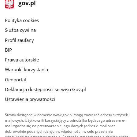
stopka
Strona
gov.pl
gov.pl
główna
gov.pl
Polityka cookies
Służba cywilna
Profil zaufany
BIP
Prawa autorskie
Warunki korzystania
Geoportal
Deklaracja dostępności serwisu Gov.pl
Ustawienia prywatności
Strony dostępne w domenie www.gov.pl mogą zawierać adresy skrzynek
mailowych. Użytkownik korzystający z odnośnika będącego adresem e-
mail zgadza się na przetwarzanie jego danych (adres e-mail oraz
dobrowolnie podanych danych w wiadomości) w celu przesłania
odpowiedzi na przesłane pytania. Szczegóły przetwarzania danych przez