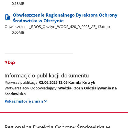
0.13MB
Obwieszczenie Regionalnego Dyrektora Ochrony
Środowiska w Olsztynie
Obwieszczenie​_RDOS​_Olsztyn​_WOOS​_420​_9​_2025​_AZ​_13.docx
0.05MB
Informacje o publikacji dokumentu
Pierwsza publikacja:
02.06.2025 13:05 Kamila Kutryb
Wytwarzający/ Odpowiadający:
Wydział Ocen Oddziaływania na
Środowisko
Pokaż historię zmian
stopka
Regionalna Dyrekcja Ochrony Środowiska w