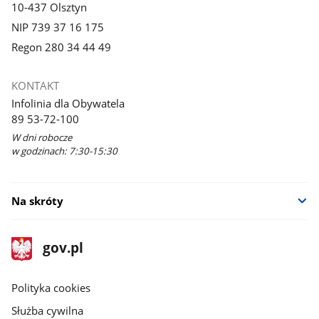
10-437 Olsztyn
NIP 739 37 16 175
Regon 280 34 44 49
KONTAKT
Infolinia dla Obywatela
89 53-72-100
W dni robocze
w godzinach: 7:30-15:30
Na skróty
stopka
Strona
gov.pl
gov.pl
główna
gov.pl
Polityka cookies
Służba cywilna