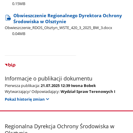
0.15MB
Obwieszczenie Regionalnego Dyrektora Ochrony
Środowiska w Olsztynie
Obwieszczenie​_RDOS​_Olsztyn​_WSTE​_420​_3​_2025​_BW​_3.docx
0.04MB
Informacje o publikacji dokumentu
Pierwsza publikacja:
21.07.2025 12:39 Iwona Bobek
Wytwarzający/ Odpowiadający:
Wydział Spraw Terenowych I
Pokaż historię zmian
stopka
Regionalna Dyrekcja Ochrony Środowiska w
Olsztynie