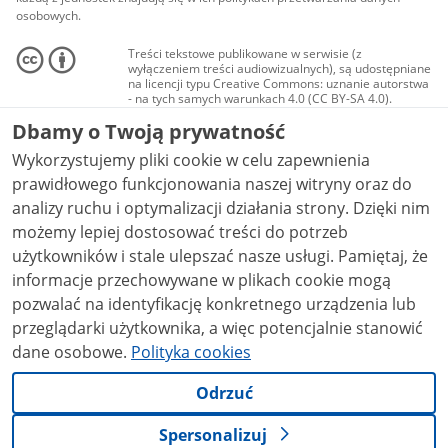
osobowych.
Treści tekstowe publikowane w serwisie (z
wyłączeniem treści audiowizualnych), są udostępniane
na licencji typu Creative Commons: uznanie autorstwa
- na tych samych warunkach 4.0 (CC BY-SA 4.0).
Materiały audiowizualne, w tym zdjęcia, materiały
Dbamy o Twoją prywatność
audio i wideo, są udostępniane na licencji typu
Creative Commons: uznanie autorstwa użycie
Wykorzystujemy pliki cookie w celu zapewnienia
niekomercyjne - bez utworów zależnych 4.0 (CC BY-
NC-ND 4.0), o ile nie jest to stwierdzone inaczej.
prawidłowego funkcjonowania naszej witryny oraz do
analizy ruchu i optymalizacji działania strony. Dzięki nim
możemy lepiej dostosować treści do potrzeb
użytkowników i stale ulepszać nasze usługi. Pamiętaj, że
informacje przechowywane w plikach cookie mogą
pozwalać na identyfikację konkretnego urządzenia lub
przeglądarki użytkownika, a więc potencjalnie stanowić
dane osobowe.
Polityka cookies
Odrzuć
Spersonalizuj