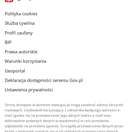
gov.pl
główna
gov.pl
Polityka cookies
Służba cywilna
Profil zaufany
BIP
Prawa autorskie
Warunki korzystania
Geoportal
Deklaracja dostępności serwisu Gov.pl
Ustawienia prywatności
Strony dostępne w domenie www.gov.pl mogą zawierać adresy skrzynek
mailowych. Użytkownik korzystający z odnośnika będącego adresem e-
mail zgadza się na przetwarzanie jego danych (adres e-mail oraz
dobrowolnie podanych danych w wiadomości) w celu przesłania
odpowiedzi na przesłane pytania. Szczegóły przetwarzania danych przez
każdą z jednostek znajdują się w ich politykach przetwarzania danych