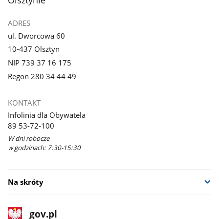
ADRES
ul. Dworcowa 60
10-437 Olsztyn
NIP 739 37 16 175
Regon 280 34 44 49
KONTAKT
Infolinia dla Obywatela
89 53-72-100
W dni robocze
w godzinach: 7:30-15:30
Na skróty
stopka
Strona
gov.pl