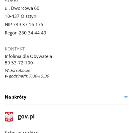
ADRES
ul. Dworcowa 60
10-437 Olsztyn
NIP 739 37 16 175
Regon 280 34 44 49
KONTAKT
Infolinia dla Obywatela
89 53-72-100
W dni robocze
w godzinach: 7:30-15:30
Na skróty
stopka
Strona
gov.pl
gov.pl
główna
gov.pl
Polityka cookies