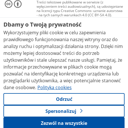
Treści tekstowe publikowane w serwisie (z
wyłączeniem treści audiowizualnych), są udostępniane
na licencji typu Creative Commons: uznanie autorstwa
- na tych samych warunkach 4.0 (CC BY-SA 4.0).
Materiały audiowizualne, w tym zdjęcia, materiały
Dbamy o Twoją prywatność
audio i wideo, są udostępniane na licencji typu
Creative Commons: uznanie autorstwa użycie
Wykorzystujemy pliki cookie w celu zapewnienia
niekomercyjne - bez utworów zależnych 4.0 (CC BY-
NC-ND 4.0), o ile nie jest to stwierdzone inaczej.
prawidłowego funkcjonowania naszej witryny oraz do
analizy ruchu i optymalizacji działania strony. Dzięki nim
możemy lepiej dostosować treści do potrzeb
użytkowników i stale ulepszać nasze usługi. Pamiętaj, że
informacje przechowywane w plikach cookie mogą
pozwalać na identyfikację konkretnego urządzenia lub
przeglądarki użytkownika, a więc potencjalnie stanowić
dane osobowe.
Polityka cookies
Odrzuć
Spersonalizuj
Zezwól na wszystkie