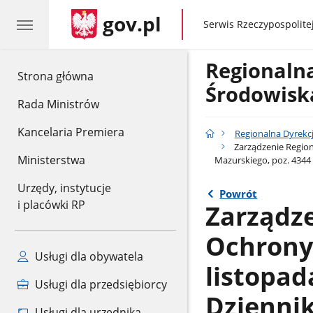
gov.pl
gov.pl
Serwis Rzeczypospolitej
Regionaln
gov.pl
Strona główna
Środowisk
Rada Ministrów
Kancelaria Premiera
Regionalna Dyrekc
Zarządzenie Regio
Ministerstwa
Mazurskiego, poz. 4344
Urzędy, instytucje
Powrót
i placówki RP
Zarządz
Ochrony 
Usługi dla obywatela
listopad
Usługi dla przedsiębiorcy
Dzienni
Usługi dla urzędnika