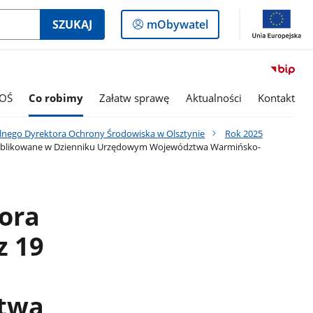
Logowanie
SZUKAJ
mObywatel
do
panelu
OŚ
Co robimy
Załatw sprawę
Aktualności
Kontakt
lnego Dyrektora Ochrony Środowiska w Olsztynie
Rok 2025
. publikowane w Dzienniku Urzędowym Województwa Warmińsko-
ora
z 19
twa