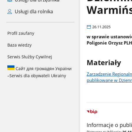
Warmińs
Usługi dla rolnika
26.11.2025
Profil zaufany
w sprawie ustanowi
Poligonie Orzysz PL
Baza wiedzy
Serwis Służby Cywilnej
Materiały
Сайт для громадян України
Zarządzenie Regionaln
–
Serwis dla obywateli Ukrainy
publikowane w Dzien
Informacje o publ