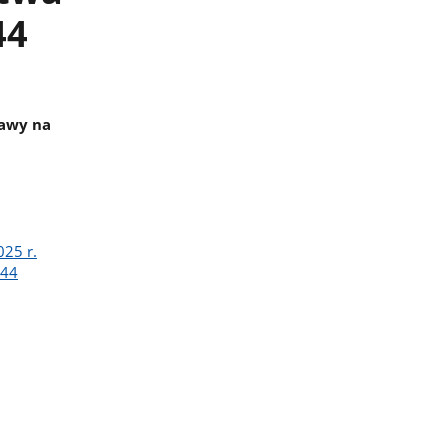
44
rawy na
025 r.
344