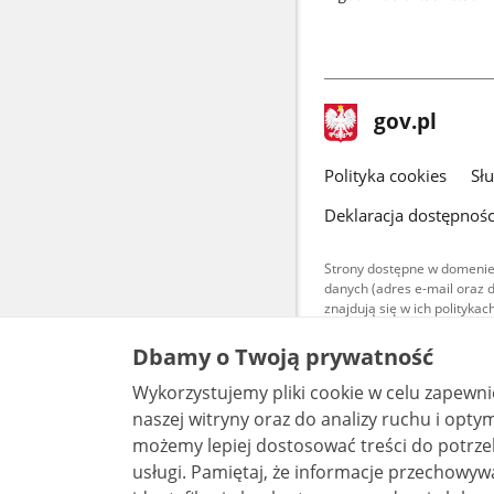
stopka
Strona
gov.pl
gov.pl
główna
gov.pl
Polityka cookies
Sł
Deklaracja dostępnośc
Strony dostępne w domenie
danych (adres e-mail oraz 
znajdują się w ich polityk
Treści teksto
Dbamy o Twoją prywatność
udostępniane
warunkach 4.0
Wykorzystujemy pliki cookie w celu zapewn
są udostępni
bez utworów z
naszej witryny oraz do analizy ruchu i optymalizacj
możemy lepiej dostosować treści do potrzeb
usługi. Pamiętaj, że informacje przechowywane w plikach cookie mogą pozwalać na