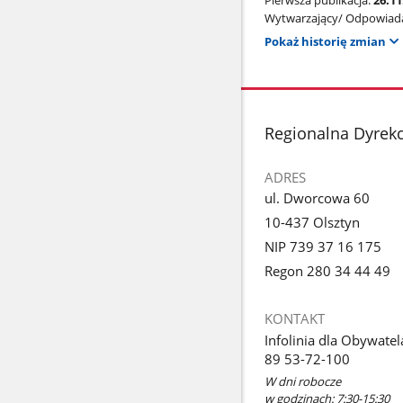
Pierwsza publikacja:
26.1
Wytwarzający/ Odpowiada
Pokaż historię zmian
stopka
Regionalna Dyrekc
ADRES
ul. Dworcowa 60
10-437 Olsztyn
NIP 739 37 16 175
Regon 280 34 44 49
KONTAKT
Infolinia dla Obywatel
89 53-72-100
W dni robocze
w godzinach: 7:30-15:30