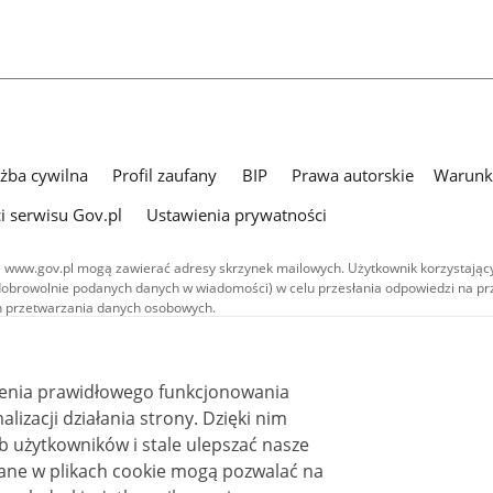
użba cywilna
Profil zaufany
BIP
Prawa autorskie
Warunki
i serwisu Gov.pl
Ustawienia prywatności
 www.gov.pl mogą zawierać adresy skrzynek mailowych. Użytkownik korzystający
dobrowolnie podanych danych w wiadomości) w celu przesłania odpowiedzi na prz
ach przetwarzania danych osobowych.
we publikowane w serwisie (z wyłączeniem treści audiowizualnych), są
 na licencji typu Creative Commons: uznanie autorstwa - na tych samych
 (CC BY-SA 4.0). Materiały audiowizualne, w tym zdjęcia, materiały audio i wideo
ienia prawidłowego funkcjonowania
ane na licencji typu Creative Commons: uznanie autorstwa użycie niekomercyjne 
ależnych 4.0 (CC BY-NC-ND 4.0), o ile nie jest to stwierdzone inaczej.
i działania strony. Dzięki nim
 użytkowników i stale ulepszać nasze