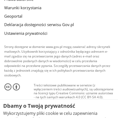
Warunki korzystania
Geoportal
Deklaracja dostępności serwisu Gov.pl
Ustawienia prywatności
Strony dostępne w domenie www.gov.pl mogą zawierać adresy skrzynek
mailowych. Użytkownik korzystający z odnośnika będącego adresem e-
mail zgadza się na przetwarzanie jego danych (adres e-mail oraz
dobrowolnie podanych danych w wiadomości) w celu przesłania
odpowiedzi na przesłane pytania. Szczegóły przetwarzania danych przez
każdą z jednostek znajdują się w ich politykach przetwarzania danych
osobowych.
Treści tekstowe publikowane w serwisie (z
wyłączeniem treści audiowizualnych), są udostępniane
na licencji typu Creative Commons: uznanie autorstwa
- na tych samych warunkach 4.0 (CC BY-SA 4.0).
Materiały audiowizualne, w tym zdjęcia, materiały
Dbamy o Twoją prywatność
audio i wideo, są udostępniane na licencji typu
Creative Commons: uznanie autorstwa użycie
Wykorzystujemy pliki cookie w celu zapewnienia
niekomercyjne - bez utworów zależnych 4.0 (CC BY-
NC-ND 4.0), o ile nie jest to stwierdzone inaczej.