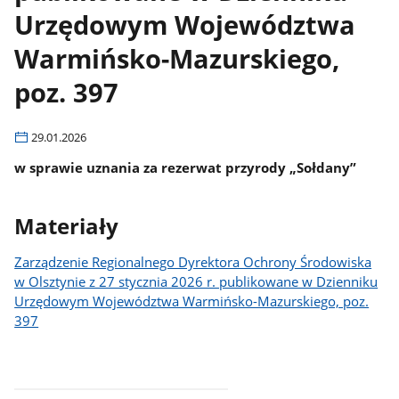
Urzędowym Województwa
Warmińsko-Mazurskiego,
poz. 397
29.01.2026
w sprawie uznania za rezerwat przyrody „Sołdany”
Materiały
Zarządzenie Regionalnego Dyrektora Ochrony Środowiska
w Olsztynie z 27 stycznia 2026 r. publikowane w Dzienniku
Urzędowym Województwa Warmińsko-Mazurskiego, poz.
397