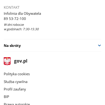
KONTAKT
Infolinia dla Obywatela
89 53-72-100
W dni robocze
w godzinach: 7:30-15:30
Na skróty
stopka
Strona
gov.pl
gov.pl
główna
gov.pl
Polityka cookies
Służba cywilna
Profil zaufany
BIP
Prawa autorskie