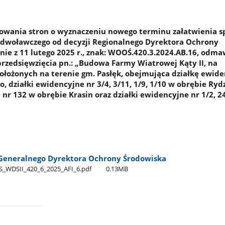
owania stron o wyznaczeniu nowego terminu załatwienia 
odwoławczego od decyzji Regionalnego Dyrektora Ochrony
nie z 11 lutego 2025 r., znak: WOOŚ.420.3.2024.AB.16, odma
 przedsięwzięcia pn.: „Budowa Farmy Wiatrowej Kąty II, na
łożonych na terenie gm. Pasłęk, obejmująca działkę ewide
, działki ewidencyjne nr 3/4, 3/11, 1/9, 1/10 w obrębie Ry
nr 132 w obrębie Krasin oraz działki ewidencyjne nr 1/2, 2
Generalnego Dyrektora Ochrony Środowiska
WDSII​_420​_6​_2025​_AFI​_6.pdf
0.13MB