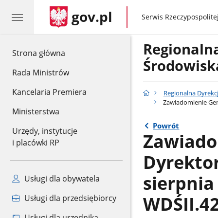
gov.pl
gov.pl
Serwis Rzeczypospolitej
Regionaln
gov.pl
Strona główna
Środowisk
Rada Ministrów
Kancelaria Premiera
Regionalna Dyrekc
Zawiadomienie Gene
Ministerstwa
Powrót
Urzędy, instytucje
Zawiado
i placówki RP
Dyrekto
sierpnia
Usługi dla obywatela
WDŚII.42
Usługi dla przedsiębiorcy
Usługi dla urzędnika