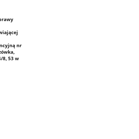
sprawy
wiającej
ncyjną nr
dzówka,
4/8, 53 w