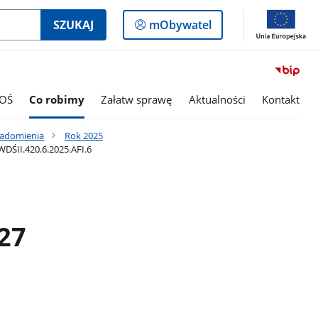
Logowanie
SZUKAJ
mObywatel
do
panelu
OŚ
Co robimy
Załatw sprawę
Aktualności
Kontakt
iadomienia
Rok 2025
DŚII.420.6.2025.AFI.6
27