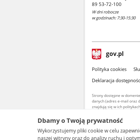
89 53-72-100
W dni robocze
w godzinach: 7:30-15:30
stopka
Strona
gov.pl
gov.pl
główna
gov.pl
Polityka cookies
Sł
Deklaracja dostępnośc
Strony dostępne w domenie
danych (adres e-mail oraz 
znajdują się w ich polityk
Treści teksto
Dbamy o Twoją prywatność
udostępniane
warunkach 4.0
Wykorzystujemy pliki cookie w celu zapewn
są udostępni
bez utworów z
naszej witryny oraz do analizy ruchu i optymalizacj