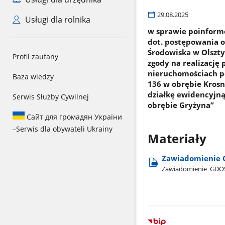
29.08.2025
Usługi dla rolnika
w sprawie poinform
dot. postępowania 
Środowiska w Olszty
Profil zaufany
zgody na realizację
nieruchomościach po
Baza wiedzy
136 w obrębie Krosno
działkę ewidencyjną 
Serwis Służby Cywilnej
obrębie Gryżyna”
Сайт для громадян України
–
Serwis dla obywateli Ukrainy
Materiały
Zawiadomienie 
Zawiadomienie​_GDOS​_