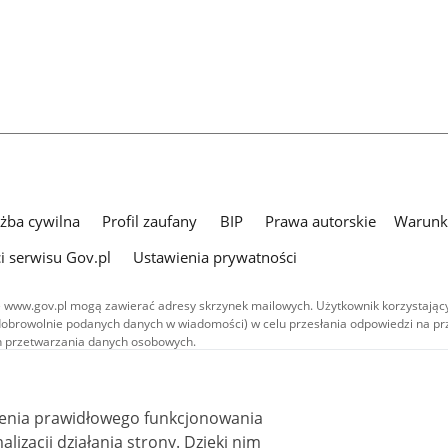
użba cywilna
Profil zaufany
BIP
Prawa autorskie
Warunki
i serwisu Gov.pl
Ustawienia prywatności
 www.gov.pl mogą zawierać adresy skrzynek mailowych. Użytkownik korzystający
dobrowolnie podanych danych w wiadomości) w celu przesłania odpowiedzi na prz
ach przetwarzania danych osobowych.
we publikowane w serwisie (z wyłączeniem treści audiowizualnych), są
 na licencji typu Creative Commons: uznanie autorstwa - na tych samych
 (CC BY-SA 4.0). Materiały audiowizualne, w tym zdjęcia, materiały audio i wideo
ienia prawidłowego funkcjonowania
ane na licencji typu Creative Commons: uznanie autorstwa użycie niekomercyjne 
ależnych 4.0 (CC BY-NC-ND 4.0), o ile nie jest to stwierdzone inaczej.
i działania strony. Dzięki nim