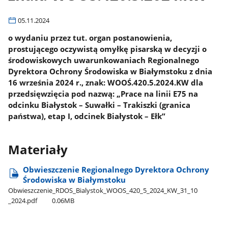
05.11.2024
o wydaniu przez tut. organ postanowienia,
prostującego oczywistą omyłkę pisarską w decyzji o
środowiskowych uwarunkowaniach Regionalnego
Dyrektora Ochrony Środowiska w Białymstoku z dnia
16 września 2024 r., znak: WOOŚ.420.5.2024.KW dla
przedsięwzięcia pod nazwą: „Prace na linii E75 na
odcinku Białystok – Suwałki – Trakiszki (granica
państwa), etap I, odcinek Białystok – Ełk”
Materiały
Obwieszczenie Regionalnego Dyrektora Ochrony
Środowiska w Białymstoku
Obwieszczenie​_RDOS​_Bialystok​_WOOS​_420​_5​_2024​_KW​_31​_10​
_2024.pdf
0.06MB