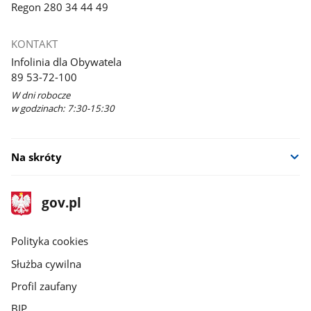
Regon 280 34 44 49
KONTAKT
Infolinia dla Obywatela
89 53-72-100
W dni robocze
w godzinach: 7:30-15:30
Na skróty
stopka
Strona
gov.pl
gov.pl
główna
gov.pl
Polityka cookies
Służba cywilna
Profil zaufany
BIP