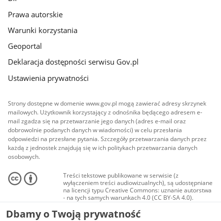
Prawa autorskie
Warunki korzystania
Geoportal
Deklaracja dostępności serwisu Gov.pl
Ustawienia prywatności
Strony dostępne w domenie www.gov.pl mogą zawierać adresy skrzynek
mailowych. Użytkownik korzystający z odnośnika będącego adresem e-
mail zgadza się na przetwarzanie jego danych (adres e-mail oraz
dobrowolnie podanych danych w wiadomości) w celu przesłania
odpowiedzi na przesłane pytania. Szczegóły przetwarzania danych przez
każdą z jednostek znajdują się w ich politykach przetwarzania danych
osobowych.
Treści tekstowe publikowane w serwisie (z
wyłączeniem treści audiowizualnych), są udostępniane
na licencji typu Creative Commons: uznanie autorstwa
- na tych samych warunkach 4.0 (CC BY-SA 4.0).
Materiały audiowizualne, w tym zdjęcia, materiały
Dbamy o Twoją prywatność
audio i wideo, są udostępniane na licencji typu
Creative Commons: uznanie autorstwa użycie