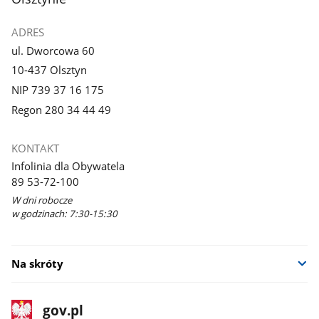
ADRES
ul. Dworcowa 60
10-437 Olsztyn
NIP 739 37 16 175
Regon 280 34 44 49
KONTAKT
Infolinia dla Obywatela
89 53-72-100
W dni robocze
w godzinach: 7:30-15:30
Na skróty
stopka
Strona
gov.pl
gov.pl