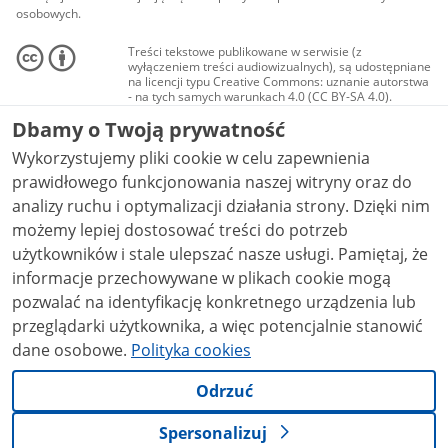
osobowych.
Treści tekstowe publikowane w serwisie (z
wyłączeniem treści audiowizualnych), są udostępniane
na licencji typu Creative Commons: uznanie autorstwa
- na tych samych warunkach 4.0 (CC BY-SA 4.0).
Materiały audiowizualne, w tym zdjęcia, materiały
Dbamy o Twoją prywatność
audio i wideo, są udostępniane na licencji typu
Creative Commons: uznanie autorstwa użycie
Wykorzystujemy pliki cookie w celu zapewnienia
niekomercyjne - bez utworów zależnych 4.0 (CC BY-
NC-ND 4.0), o ile nie jest to stwierdzone inaczej.
prawidłowego funkcjonowania naszej witryny oraz do
analizy ruchu i optymalizacji działania strony. Dzięki nim
możemy lepiej dostosować treści do potrzeb
użytkowników i stale ulepszać nasze usługi. Pamiętaj, że
informacje przechowywane w plikach cookie mogą
pozwalać na identyfikację konkretnego urządzenia lub
przeglądarki użytkownika, a więc potencjalnie stanowić
dane osobowe.
Polityka cookies
Odrzuć
Spersonalizuj