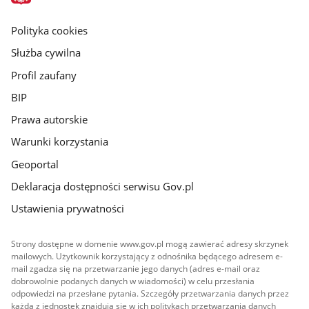
główna
gov.pl
Polityka cookies
Służba cywilna
Profil zaufany
BIP
Prawa autorskie
Warunki korzystania
Geoportal
Deklaracja dostępności serwisu Gov.pl
Ustawienia prywatności
Strony dostępne w domenie www.gov.pl mogą zawierać adresy skrzynek
mailowych. Użytkownik korzystający z odnośnika będącego adresem e-
mail zgadza się na przetwarzanie jego danych (adres e-mail oraz
dobrowolnie podanych danych w wiadomości) w celu przesłania
odpowiedzi na przesłane pytania. Szczegóły przetwarzania danych przez
każdą z jednostek znajdują się w ich politykach przetwarzania danych