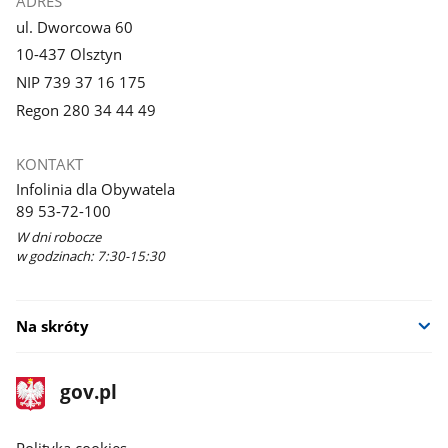
ADRES
ul. Dworcowa 60
10-437 Olsztyn
NIP 739 37 16 175
Regon 280 34 44 49
KONTAKT
Infolinia dla Obywatela
89 53-72-100
W dni robocze
w godzinach: 7:30-15:30
Na skróty
stopka
Strona
gov.pl
gov.pl
główna
gov.pl
Polityka cookies