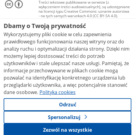
Treści tekstowe publikowane w serwisie (z
wyłączeniem treści audiowizualnych), są udostępniane
na licencji typu Creative Commons: uznanie autorstwa
- na tych samych warunkach 4.0 (CC BY-SA 4.0).
Materiały audiowizualne, w tym zdjęcia, materiały
Dbamy o Twoją prywatność
audio i wideo, są udostępniane na licencji typu
Creative Commons: uznanie autorstwa użycie
Wykorzystujemy pliki cookie w celu zapewnienia
niekomercyjne - bez utworów zależnych 4.0 (CC BY-
NC-ND 4.0), o ile nie jest to stwierdzone inaczej.
prawidłowego funkcjonowania naszej witryny oraz do
analizy ruchu i optymalizacji działania strony. Dzięki nim
możemy lepiej dostosować treści do potrzeb
użytkowników i stale ulepszać nasze usługi. Pamiętaj, że
informacje przechowywane w plikach cookie mogą
pozwalać na identyfikację konkretnego urządzenia lub
przeglądarki użytkownika, a więc potencjalnie stanowić
dane osobowe.
Polityka cookies
Odrzuć
Spersonalizuj
Zezwól na wszystkie