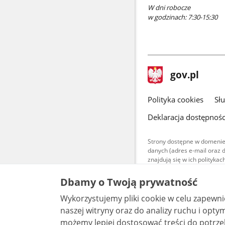
W dni robocze
w godzinach: 7:30-15:30
stopka
Strona
gov.pl
gov.pl
główna
gov.pl
Polityka cookies
Sł
Deklaracja dostępnośc
Strony dostępne w domenie
danych (adres e-mail oraz 
znajdują się w ich polityk
Treści teksto
Dbamy o Twoją prywatność
udostępniane
warunkach 4.0
Wykorzystujemy pliki cookie w celu zapewn
są udostępni
bez utworów z
naszej witryny oraz do analizy ruchu i optymalizacj
możemy lepiej dostosować treści do potrzeb