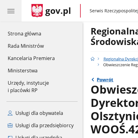
gov.pl
gov.pl
Serwis Rzeczypospolitej
Regionaln
gov.pl
Strona główna
Środowisk
Rada Ministrów
Kancelaria Premiera
Regionalna Dyrekc
Obwieszczenie Regi
Ministerstwa
Powrót
Urzędy, instytucje
Obwiesz
i placówki RP
Dyrekto
Olsztyni
Usługi dla obywatela
WOOŚ.42
Usługi dla przedsiębiorcy
Usługi dla urzędnika