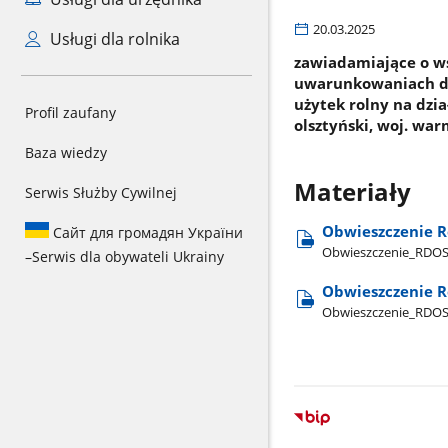
20.03.2025
Usługi dla rolnika
zawiadamiające o w
uwarunkowaniach dl
użytek rolny na dzi
Profil zaufany
olsztyński, woj. wa
Baza wiedzy
Materiały
Serwis Służby Cywilnej
Obwieszczenie R
Сайт для громадян України
Obwieszczenie​_RDOS​_
–
Serwis dla obywateli Ukrainy
Obwieszczenie R
Obwieszczenie​_RDOS​