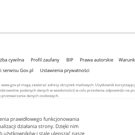
użba cywilna
Profil zaufany
BIP
Prawa autorskie
Warunki
i serwisu Gov.pl
Ustawienia prywatności
 www.gov.pl mogą zawierać adresy skrzynek mailowych. Użytkownik korzystający
dobrowolnie podanych danych w wiadomości) w celu przesłania odpowiedzi na prz
ach przetwarzania danych osobowych.
we publikowane w serwisie (z wyłączeniem treści audiowizualnych), są
 na licencji typu Creative Commons: uznanie autorstwa - na tych samych
 (CC BY-SA 4.0). Materiały audiowizualne, w tym zdjęcia, materiały audio i wideo
ienia prawidłowego funkcjonowania
ane na licencji typu Creative Commons: uznanie autorstwa użycie niekomercyjne 
ależnych 4.0 (CC BY-NC-ND 4.0), o ile nie jest to stwierdzone inaczej.
i działania strony. Dzięki nim
 użytkowników i stale ulepszać nasze