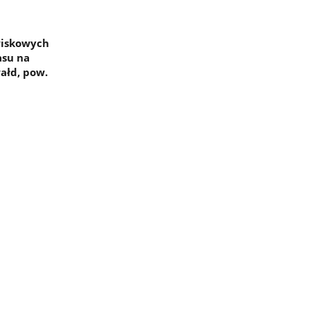
wiskowych
asu na
ałd, pow.