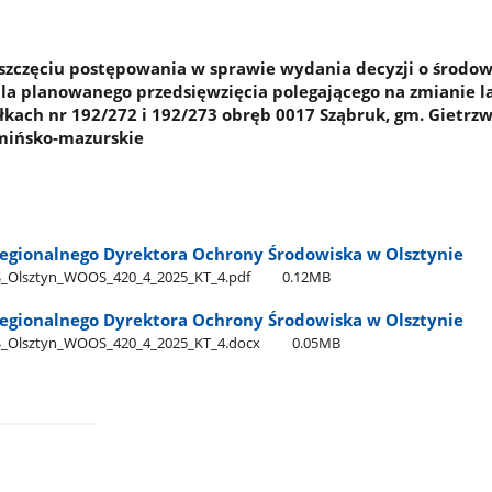
szczęciu postępowania w sprawie wydania decyzji o środo
a planowanego przedsięwzięcia polegającego na zmianie l
ałkach nr 192/272 i 192/273 obręb 0017 Sząbruk, gm. Gietrzw
rmińsko-mazurskie
egionalnego Dyrektora Ochrony Środowiska w Olsztynie
Olsztyn​_WOOS​_420​_4​_2025​_KT​_4.pdf
0.12MB
egionalnego Dyrektora Ochrony Środowiska w Olsztynie
_Olsztyn​_WOOS​_420​_4​_2025​_KT​_4.docx
0.05MB