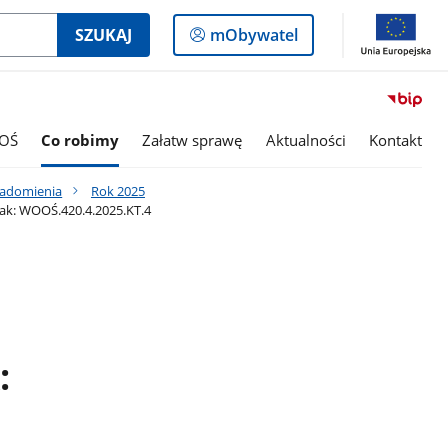
Logowanie
SZUKAJ
mObywatel
do
panelu
OŚ
Co robimy
Załatw sprawę
Aktualności
Kontakt
iadomienia
Rok 2025
nak: WOOŚ.420.4.2025.KT.4
: