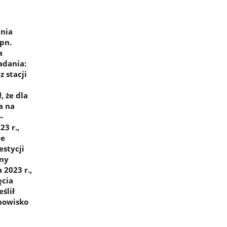
ania
pn.
a
adania:
 stacji
, że dla
a na
-
3 r.,
ie
stycji
lny
2023 r.,
ęcia
ślił
nowisko