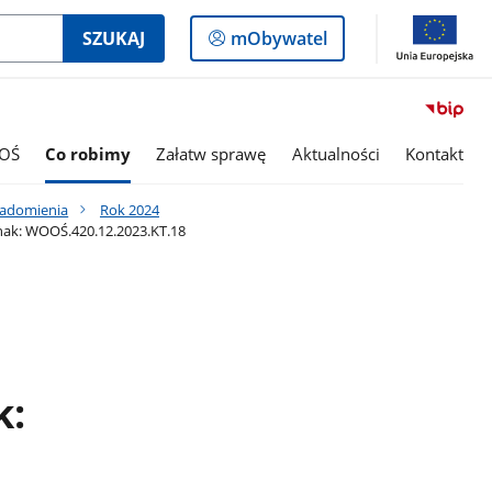
Logowanie
SZUKAJ
mObywatel
do
panelu
OŚ
Co robimy
Załatw sprawę
Aktualności
Kontakt
iadomienia
Rok 2024
znak: WOOŚ.420.12.2023.KT.18
k: