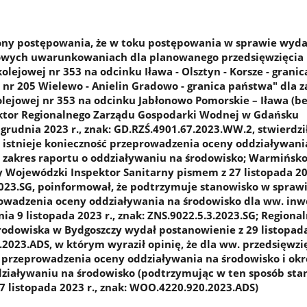
ony postępowania, że w toku postępowania w sprawie wyd
kowych uwarunkowaniach dla planowanego przedsięwzięcia 
kolejowej nr 353 na odcinku Iława - Olsztyn - Korsze - granic
 nr 205 Wielewo - Anielin Gradowo - granica państwa" dla z
olejowej nr 353 na odcinku Jabłonowo Pomorskie – Iława (bez
rektor Regionalnego Zarządu Gospodarki Wodnej w Gdańsku
rudnia 2023 r., znak: GD.RZŚ.4901.67.2023.WW.2, stwierdził
 istnieje konieczność przeprowadzenia oceny oddziaływani
ił zakres raportu o oddziaływaniu na środowisko; Warmińsko
Wojewódzki Inspektor Sanitarny pismem z 27 listopada 202
2023.SG, poinformował, że podtrzymuje stanowisko w spraw
owadzenia oceny oddziaływania na środowisko dla ww. inwe
nia 9 listopada 2023 r., znak: ZNS.9022.5.3.2023.SG; Regiona
odowiska w Bydgoszczy wydał postanowienie z 29 listopada 
2023.ADS, w którym wyraził opinię, że dla ww. przedsięwzi
ć przeprowadzenia oceny oddziaływania na środowisko i okre
działywaniu na środowisko (podtrzymując w ten sposób sta
7 listopada 2023 r., znak: WOO.4220.920.2023.ADS)