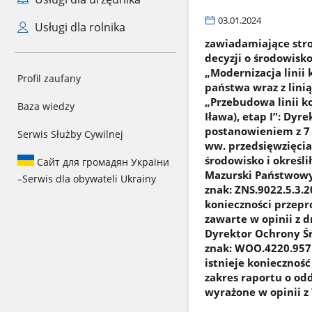
03.01.2024
Usługi dla rolnika
zawiadamiające str
decyzji o środowis
„Modernizacja linii 
Profil zaufany
państwa wraz z linią
„Przebudowa linii k
Baza wiedzy
Iława), etap I”: Dy
postanowieniem z 7 g
Serwis Służby Cywilnej
ww. przedsięwzięcia
środowisko i określ
Сайт для громадян України
Mazurski Państwowy 
–
Serwis dla obywateli Ukrainy
znak: ZNS.9022.5.3.
konieczności przepr
zawarte w opinii z d
Dyrektor Ochrony Śr
znak: WOO.4220.957.
istnieje koniecznoś
zakres raportu o od
wyrażone w opinii z 