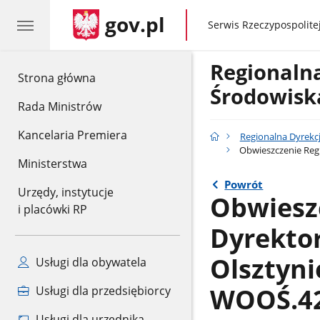
gov.pl
gov.pl
Serwis Rzeczypospolitej
Regionaln
gov.pl
Strona główna
Środowisk
Rada Ministrów
Kancelaria Premiera
Regionalna Dyrekc
Obwieszczenie Regi
Ministerstwa
Powrót
Urzędy, instytucje
Obwiesz
i placówki RP
Dyrekto
Olsztynie
Usługi dla obywatela
WOOŚ.42
Usługi dla przedsiębiorcy
Usługi dla urzędnika