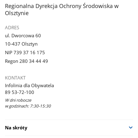
stopka
Regionalna Dyrekcja Ochrony Środowiska w
Olsztynie
ADRES
ul. Dworcowa 60
10-437 Olsztyn
NIP 739 37 16 175
Regon 280 34 44 49
KONTAKT
Infolinia dla Obywatela
89 53-72-100
W dni robocze
w godzinach: 7:30-15:30
Na skróty