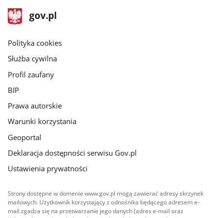
stopka
Strona
gov.pl
gov.pl
główna
gov.pl
Polityka cookies
Służba cywilna
Profil zaufany
BIP
Prawa autorskie
Warunki korzystania
Geoportal
Deklaracja dostępności serwisu Gov.pl
Ustawienia prywatności
Strony dostępne w domenie www.gov.pl mogą zawierać adresy skrzynek
mailowych. Użytkownik korzystający z odnośnika będącego adresem e-
mail zgadza się na przetwarzanie jego danych (adres e-mail oraz