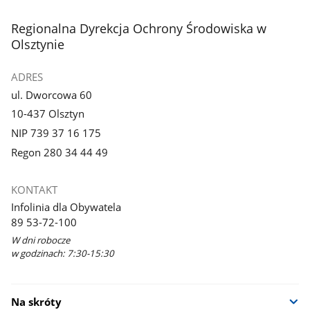
stopka
Regionalna Dyrekcja Ochrony Środowiska w
Olsztynie
ADRES
ul. Dworcowa 60
10-437 Olsztyn
NIP 739 37 16 175
Regon 280 34 44 49
KONTAKT
Infolinia dla Obywatela
89 53-72-100
W dni robocze
w godzinach: 7:30-15:30
Na skróty