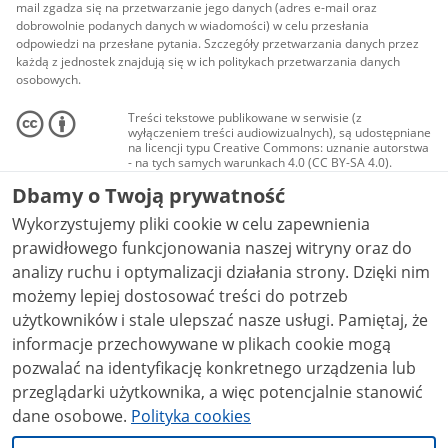
mail zgadza się na przetwarzanie jego danych (adres e-mail oraz
dobrowolnie podanych danych w wiadomości) w celu przesłania
odpowiedzi na przesłane pytania. Szczegóły przetwarzania danych przez
każdą z jednostek znajdują się w ich politykach przetwarzania danych
osobowych.
Treści tekstowe publikowane w serwisie (z
wyłączeniem treści audiowizualnych), są udostępniane
na licencji typu Creative Commons: uznanie autorstwa
- na tych samych warunkach 4.0 (CC BY-SA 4.0).
Materiały audiowizualne, w tym zdjęcia, materiały
Dbamy o Twoją prywatność
audio i wideo, są udostępniane na licencji typu
Creative Commons: uznanie autorstwa użycie
Wykorzystujemy pliki cookie w celu zapewnienia
niekomercyjne - bez utworów zależnych 4.0 (CC BY-
NC-ND 4.0), o ile nie jest to stwierdzone inaczej.
prawidłowego funkcjonowania naszej witryny oraz do
analizy ruchu i optymalizacji działania strony. Dzięki nim
możemy lepiej dostosować treści do potrzeb
użytkowników i stale ulepszać nasze usługi. Pamiętaj, że
informacje przechowywane w plikach cookie mogą
pozwalać na identyfikację konkretnego urządzenia lub
przeglądarki użytkownika, a więc potencjalnie stanowić
dane osobowe.
Polityka cookies