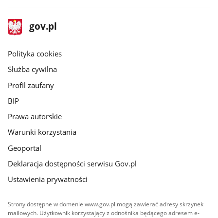
stopka
Strona
gov.pl
gov.pl
główna
gov.pl
Polityka cookies
Służba cywilna
Profil zaufany
BIP
Prawa autorskie
Warunki korzystania
Geoportal
Deklaracja dostępności serwisu Gov.pl
Ustawienia prywatności
Strony dostępne w domenie www.gov.pl mogą zawierać adresy skrzynek
mailowych. Użytkownik korzystający z odnośnika będącego adresem e-