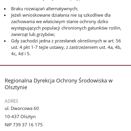
Braku rozwiązań alternatywnych;
Jeżeli wnioskowane działania nie są szkodliwe dla
zachowania we właściwym stanie ochrony dziko
występujących populacji chronionych gatunków roślin,
zwierząt lub grzybów;
Gdy zachodzi jedna z przesłanek określonych w art. 56
ust. 4 pkt 1-7 tejże ustawy, z zastrzeżeniem ust. 4a, 4b,
4c, 4d i 5.
stopka
Regionalna Dyrekcja Ochrony Środowiska w
Olsztynie
ADRES
ul. Dworcowa 60
10-437 Olsztyn
NIP 739 37 16 175