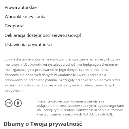
Prawa autorskie
Warunki korzystania
Geoportal
Deklaracja dostępności serwisu Gov.pl
Ustawienia prywatności
Strony dostępne w domenie www.gov.pl mogą zawierać adresy skrzynek
mailowych. Użytkownik korzystający z odnośnika będącego adresem e-
mail zgadza się na przetwarzanie jego danych (adres e-mail oraz
dobrowolnie podanych danych w wiadomości) w celu przesłania
odpowiedzi na przesłane pytania. Szczegóły przetwarzania danych przez
każdą z jednostek znajdują się w ich politykach przetwarzania danych
osobowych.
Treści tekstowe publikowane w serwisie (z
wyłączeniem treści audiowizualnych), są udostępniane
na licencji typu Creative Commons: uznanie autorstwa
- na tych samych warunkach 4.0 (CC BY-SA 4.0).
Materiały audiowizualne, w tym zdjęcia, materiały
Dbamy o Twoją prywatność
audio i wideo, są udostępniane na licencji typu
Creative Commons: uznanie autorstwa użycie