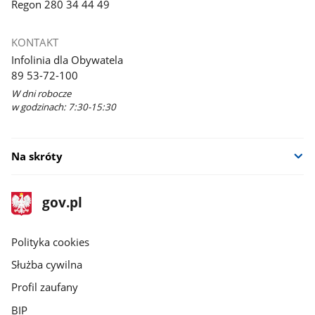
Regon 280 34 44 49
KONTAKT
Infolinia dla Obywatela
89 53-72-100
W dni robocze
w godzinach: 7:30-15:30
Na skróty
stopka
Strona
gov.pl
gov.pl
główna
gov.pl
Polityka cookies
Służba cywilna
Profil zaufany
BIP