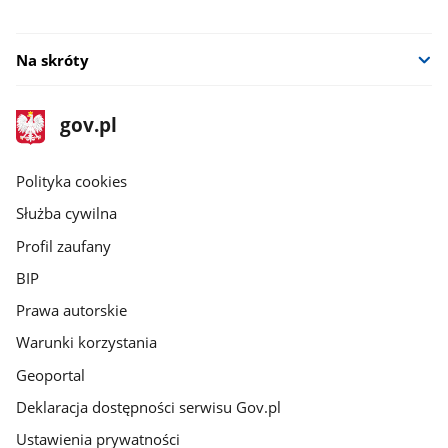
Na skróty
stopka
Strona
gov.pl
gov.pl
główna
gov.pl
Polityka cookies
Służba cywilna
Profil zaufany
BIP
Prawa autorskie
Warunki korzystania
Geoportal
Deklaracja dostępności serwisu Gov.pl
Ustawienia prywatności