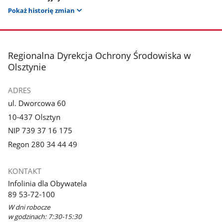
Pokaż historię zmian
stopka
Regionalna Dyrekcja Ochrony Środowiska w
Olsztynie
ADRES
ul. Dworcowa 60
10-437 Olsztyn
NIP 739 37 16 175
Regon 280 34 44 49
KONTAKT
Infolinia dla Obywatela
89 53-72-100
W dni robocze
w godzinach: 7:30-15:30