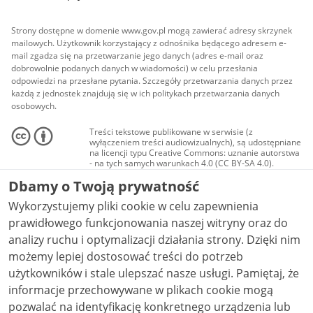
Strony dostępne w domenie www.gov.pl mogą zawierać adresy skrzynek
mailowych. Użytkownik korzystający z odnośnika będącego adresem e-
mail zgadza się na przetwarzanie jego danych (adres e-mail oraz
dobrowolnie podanych danych w wiadomości) w celu przesłania
odpowiedzi na przesłane pytania. Szczegóły przetwarzania danych przez
każdą z jednostek znajdują się w ich politykach przetwarzania danych
osobowych.
Treści tekstowe publikowane w serwisie (z
wyłączeniem treści audiowizualnych), są udostępniane
na licencji typu Creative Commons: uznanie autorstwa
- na tych samych warunkach 4.0 (CC BY-SA 4.0).
Materiały audiowizualne, w tym zdjęcia, materiały
Dbamy o Twoją prywatność
audio i wideo, są udostępniane na licencji typu
Creative Commons: uznanie autorstwa użycie
Wykorzystujemy pliki cookie w celu zapewnienia
niekomercyjne - bez utworów zależnych 4.0 (CC BY-
NC-ND 4.0), o ile nie jest to stwierdzone inaczej.
prawidłowego funkcjonowania naszej witryny oraz do
analizy ruchu i optymalizacji działania strony. Dzięki nim
możemy lepiej dostosować treści do potrzeb
użytkowników i stale ulepszać nasze usługi. Pamiętaj, że
informacje przechowywane w plikach cookie mogą
pozwalać na identyfikację konkretnego urządzenia lub