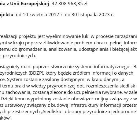
a z Unii Europejskiej
: 42 808 968,35 zł
ojektu
: od 10 kwietnia 2017 r. do 30 listopada 2023 r.
lizacji projektu jest wyeliminowanie luki w procesie zarządzan
mi w kraju poprzez zlikwidowanie problemu braku pełnej inform
temu do gromadzenia, analizowania, udostępniania i bieżącej aktu
h przyrodniczych.
 osiągnięty m.in. poprzez stworzenie systemu informatycznego - 
yrodniczych (BDZP), który będzie źródłem informacji o danych
ce. System zostanie zasilony dostępnymi w kraju danymi, a
 temu braki w wiedzy przyrodniczej dot. rozmieszczenia siedlisk 
nu zachowania, zostaną zlecone do uzupełnienia (wybrane, w zal
 Dzięki temu wypełniony zostanie obowiązek unijny związany z 
z ustawowy związany z budową infrastruktury informacji przest
ch przestrzennych „Siedliska i obszary przyrodniczo jednorodne”
nków”.