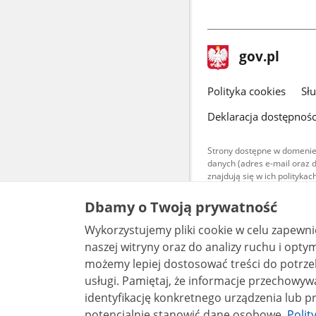
stopka
Strona
gov.pl
gov.pl
główna
gov.pl
Polityka cookies
Sł
Deklaracja dostępnośc
Strony dostępne w domenie
danych (adres e-mail oraz 
znajdują się w ich polityk
Treści teksto
Dbamy o Twoją prywatność
udostępniane
warunkach 4.0
Wykorzystujemy pliki cookie w celu zapewn
są udostępni
bez utworów z
naszej witryny oraz do analizy ruchu i optymalizacj
możemy lepiej dostosować treści do potrzeb
usługi. Pamiętaj, że informacje przechowywane w plikach cookie mogą pozwalać na
identyfikację konkretnego urządzenia lub pr
potencjalnie stanowić dane osobowe.
Polit