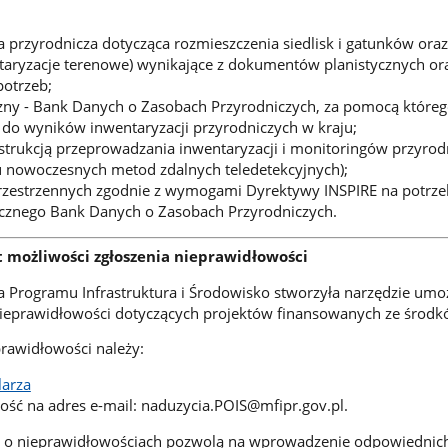
 przyrodnicza dotycząca rozmieszczenia siedlisk i gatunków oraz
taryzacje terenowe) wynikające z dokumentów planistycznych or
otrzeb;
zny - Bank Danych o Zasobach Przyrodniczych, za pomocą któreg
do wyników inwentaryzacji przyrodniczych w kraju;
strukcją przeprowadzania inwentaryzacji i monitoringów przyrod
u nowoczesnych metod zdalnych teledetekcyjnych);
rzestrzennych zgodnie z wymogami Dyrektywy INSPIRE na potrze
cznego Bank Danych o Zasobach Przyrodniczych.
 możliwości zgłoszenia nieprawidłowości
ca Programu Infrastruktura i Środowisko stworzyła narzędzie umo
nieprawidłowości dotyczących projektów finansowanych ze środk
prawidłowości należy:
larza
ść na adres e-mail: naduzycia.POIS@mfipr.gov.pl.
 o nieprawidłowościach pozwolą na wprowadzenie odpowiednic