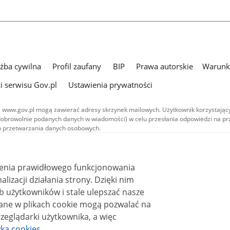
użba cywilna
Profil zaufany
BIP
Prawa autorskie
Warunki
i serwisu Gov.pl
Ustawienia prywatności
 www.gov.pl mogą zawierać adresy skrzynek mailowych. Użytkownik korzystający
dobrowolnie podanych danych w wiadomości) w celu przesłania odpowiedzi na prz
ach przetwarzania danych osobowych.
we publikowane w serwisie (z wyłączeniem treści audiowizualnych), są
 na licencji typu Creative Commons: uznanie autorstwa - na tych samych
 (CC BY-SA 4.0). Materiały audiowizualne, w tym zdjęcia, materiały audio i wideo
ienia prawidłowego funkcjonowania
ane na licencji typu Creative Commons: uznanie autorstwa użycie niekomercyjne 
ależnych 4.0 (CC BY-NC-ND 4.0), o ile nie jest to stwierdzone inaczej.
i działania strony. Dzięki nim
 użytkowników i stale ulepszać nasze
zeglądarki użytkownika, a więc
yka cookies