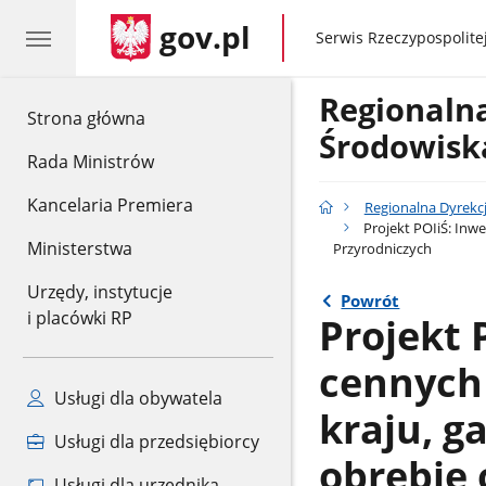
gov.pl
gov.pl
Serwis Rzeczypospolitej
Regionaln
gov.pl
Strona główna
Środowisk
Rada Ministrów
Kancelaria Premiera
Regionalna Dyrekc
Projekt POIiŚ: Inw
Ministerstwa
Przyrodniczych
Urzędy, instytucje
Powrót
i placówki RP
Projekt 
cennych 
Usługi dla obywatela
kraju, 
Usługi dla przedsiębiorcy
obrębie 
Usługi dla urzędnika