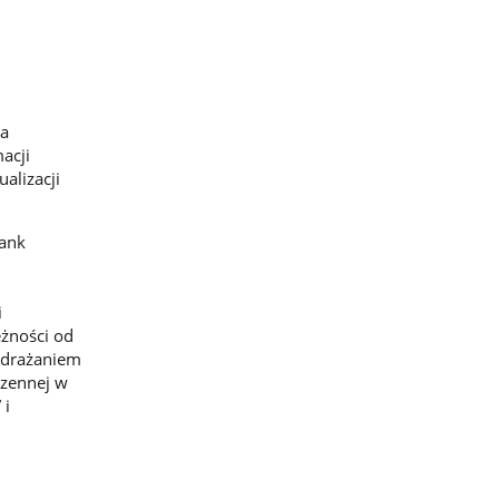
ia
acji
alizacji
Bank
i
eżności od
wdrażaniem
rzennej w
 i