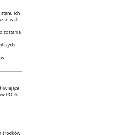
 stanu ich
az innych
o zostanie
niczych
by
żliwiające
ów POIiŚ.
h środków