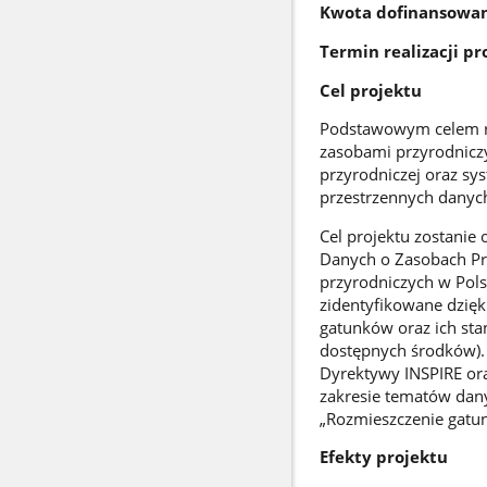
Kwota dofinansowani
Termin realizacji pr
Cel projektu
Podstawowym celem rea
zasobami przyrodniczy
przyrodniczej oraz sys
przestrzennych danyc
Cel projektu zostanie
Danych o Zasobach Prz
przyrodniczych w Pols
zidentyfikowane dzięki
gatunków oraz ich sta
dostępnych środków).
Dyrektywy INSPIRE ora
zakresie tematów dany
„Rozmieszczenie gatu
Efekty projektu