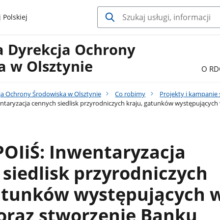
 Polskiej
a Dyrekcja Ochrony
a w Olsztynie
O RD
ja Ochrony Środowiska w Olsztynie
Co robimy
Projekty i kampanie
entaryzacja cennych siedlisk przyrodniczych kraju, gatunków występującyc
POIiŚ: Inwentaryzacja
siedlisk przyrodniczych
gatunków występujących w
oraz stworzenie Banku