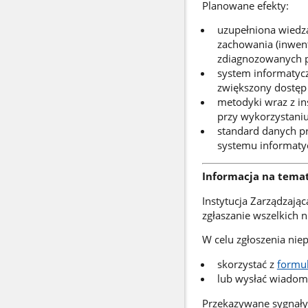
Planowane efekty:
uzupełniona wiedza
zachowania (inwen
zdiagnozowanych p
system informatyc
zwiększony dostęp 
metodyki wraz z in
przy wykorzystani
standard danych p
systemu informaty
Informacja na temat
Instytucja Zarządzają
zgłaszanie wszelkich 
W celu zgłoszenia nie
skorzystać z
formu
lub wysłać wiadomo
Przekazywane sygnały