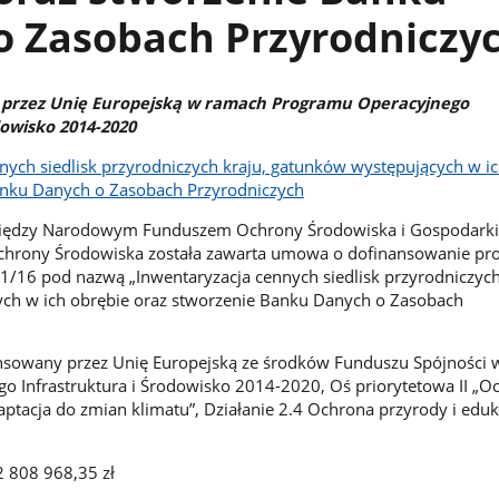
o Zasobach Przyrodniczy
 przez Unię Europejską w ramach Programu Operacyjnego
dowisko 2014-2020
nych siedlisk przyrodniczych kraju, gatunków występujących w i
anku Danych o Zasobach Przyrodniczych
 między Narodowym Funduszem Ochrony Środowiska i Gospodarki
chrony Środowiska została zawarta umowa o dofinansowanie pro
/16 pod nazwą „Inwentaryzacja cennych siedlisk przyrodniczych
ch w ich obrębie oraz stworzenie Banku Danych o Zasobach
nansowany przez Unię Europejską ze środków Funduszu Spójności
 Infrastruktura i Środowisko 2014-2020, Oś priorytetowa II „O
ptacja do zmian klimatu”, Działanie 2.4 Ochrona przyrody i eduk
2 808 968,35 zł