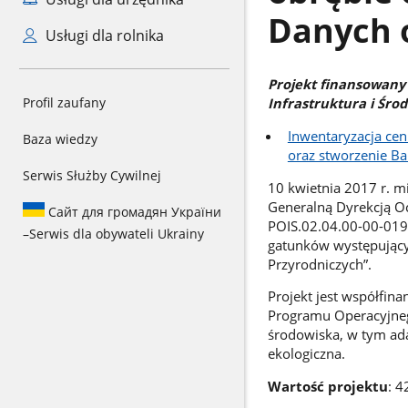
Danych 
Usługi dla rolnika
Projekt finansowany
Profil zaufany
Infrastruktura i Śro
Inwentaryzacja cen
Baza wiedzy
oraz stworzenie B
Serwis Służby Cywilnej
10 kwietnia 2017 r.
Generalną Dyrekcją O
Сайт для громадян України
POIS.02.04.00-00-0191
–
Serwis dla obywateli Ukrainy
gatunków występujący
Przyrodniczych”.
Projekt jest współfi
Programu Operacyjnego
środowiska, w tym ada
ekologiczna.
Wartość projektu
: 4