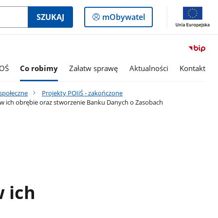
Logowanie
SZUKAJ
mObywatel
do
panelu
OŚ
Co robimy
Załatw sprawę
Aktualności
Kontakt
 społeczne
Projekty POIiŚ - zakończone
h w ich obrębie oraz stworzenie Banku Danych o Zasobach
 ich