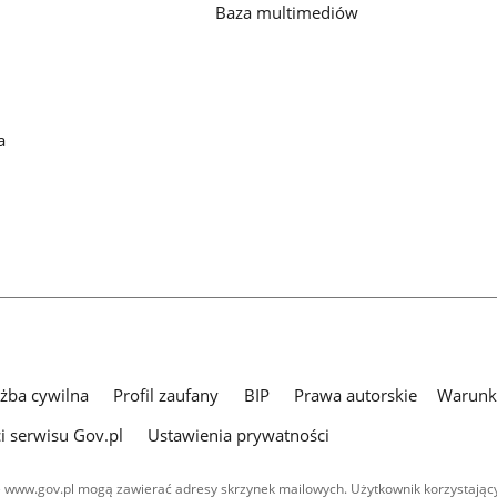
Baza multimediów
a
użba cywilna
Profil zaufany
BIP
Prawa autorskie
Warunki
i serwisu Gov.pl
Ustawienia prywatności
 www.gov.pl mogą zawierać adresy skrzynek mailowych. Użytkownik korzystający