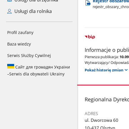
Rejestr obszaró
rejestr​_obszary​_chr
Usługi dla rolnika
Profil zaufany
Baza wiedzy
Informacje o publ
Serwis Służby Cywilnej
Pierwsza publikacja:
10.0
Wytwarzający/ Odpowiada
Сайт для громадян України
Pokaż historię zmian
–
Serwis dla obywateli Ukrainy
stopka
Regionalna Dyrekc
ADRES
ul. Dworcowa 60
10-437 Olsztyn