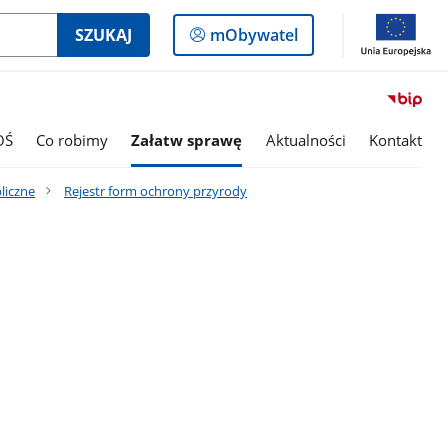
Logowanie
SZUKAJ
mObywatel
do
panelu
OŚ
Co robimy
Załatw sprawę
Aktualności
Kontakt
bliczne
Rejestr form ochrony przyrody