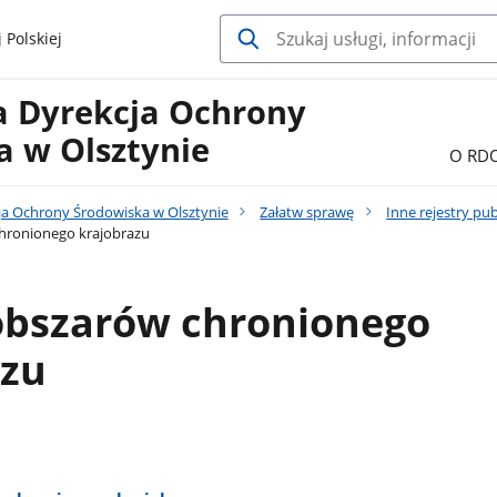
 Polskiej
a Dyrekcja Ochrony
a w Olsztynie
O RD
ja Ochrony Środowiska w Olsztynie
Załatw sprawę
Inne rejestry pu
chronionego krajobrazu
 obszarów chronionego
azu