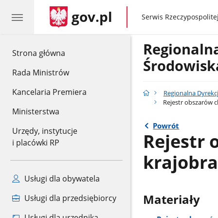
gov.pl
gov.pl
Serwis Rzeczypospolitej
Regionaln
gov.pl
Strona główna
Środowisk
Rada Ministrów
Kancelaria Premiera
Regionalna Dyrekc
Rejestr obszarów 
Ministerstwa
Powrót
Urzędy, instytucje
Rejestr
i placówki RP
krajobr
Usługi dla obywatela
Materiały
Usługi dla przedsiębiorcy
Usługi dla urzędnika