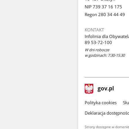
NIP 739 37 16 175
Regon 280 34 44 49
KONTAKT
Infolinia dla Obywatel
89 53-72-100
W dni robocze
w godzinach: 7:30-15:30
stopka
Strona
gov.pl
gov.pl
główna
gov.pl
Polityka cookies
Sł
Deklaracja dostępnośc
Strony dostępne w domenie