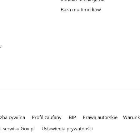
Baza multimediów
a
użba cywilna
Profil zaufany
BIP
Prawa autorskie
Warunki
i serwisu Gov.pl
Ustawienia prywatności