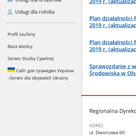
2019 r. (aktualizac
Usługi dla rolnika
Plan działalności
2019 r. (aktualizac
Profil zaufany
Plan działalności
Baza wiedzy
2019 r. (aktualizac
Serwis Służby Cywilnej
Sprawozdanie z wy
Сайт для громадян України
Środowiska w Olsz
–
Serwis dla obywateli Ukrainy
stopka
Regionalna Dyrekc
ADRES
ul. Dworcowa 60