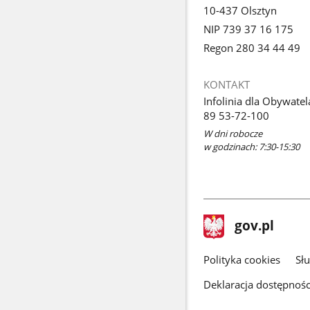
10-437 Olsztyn
NIP 739 37 16 175
Regon 280 34 44 49
KONTAKT
Infolinia dla Obywatel
89 53-72-100
W dni robocze
w godzinach: 7:30-15:30
stopka
Strona
gov.pl
gov.pl
główna
gov.pl
Polityka cookies
Sł
Deklaracja dostępnośc