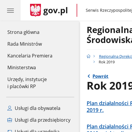
gov.pl
gov.pl
Serwis Rzeczypospolitej
Regionaln
gov.pl
Strona główna
Środowisk
Rada Ministrów
Kancelaria Premiera
Regionalna Dyrekc
Rok 2019
Ministerstwa
Powrót
Urzędy, instytucje
Rok 201
i placówki RP
Plan działalności
Usługi dla obywatela
2019 r.
Usługi dla przedsiębiorcy
Plan działalności
Usługi dla urzędnika