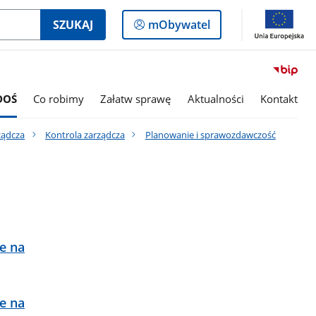
Logowanie
SZUKAJ
mObywatel
do
panelu
DOŚ
Co robimy
Załatw sprawę
Aktualności
Kontakt
ządcza
Kontrola zarządcza
Planowanie i sprawozdawczość
e na
e na