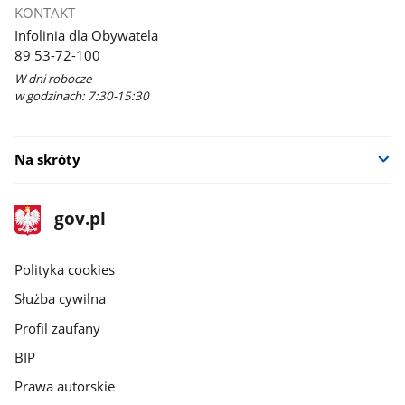
KONTAKT
Infolinia dla Obywatela
89 53-72-100
W dni robocze
w godzinach: 7:30-15:30
Na skróty
stopka
Strona
gov.pl
gov.pl
główna
gov.pl
Polityka cookies
Służba cywilna
Profil zaufany
BIP
Prawa autorskie