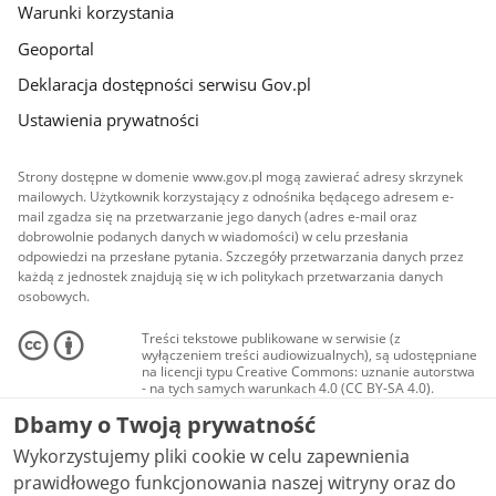
Warunki korzystania
Geoportal
Deklaracja dostępności serwisu Gov.pl
Ustawienia prywatności
Strony dostępne w domenie www.gov.pl mogą zawierać adresy skrzynek
mailowych. Użytkownik korzystający z odnośnika będącego adresem e-
mail zgadza się na przetwarzanie jego danych (adres e-mail oraz
dobrowolnie podanych danych w wiadomości) w celu przesłania
odpowiedzi na przesłane pytania. Szczegóły przetwarzania danych przez
każdą z jednostek znajdują się w ich politykach przetwarzania danych
osobowych.
Treści tekstowe publikowane w serwisie (z
wyłączeniem treści audiowizualnych), są udostępniane
na licencji typu Creative Commons: uznanie autorstwa
- na tych samych warunkach 4.0 (CC BY-SA 4.0).
Materiały audiowizualne, w tym zdjęcia, materiały
Dbamy o Twoją prywatność
audio i wideo, są udostępniane na licencji typu
Creative Commons: uznanie autorstwa użycie
Wykorzystujemy pliki cookie w celu zapewnienia
niekomercyjne - bez utworów zależnych 4.0 (CC BY-
NC-ND 4.0), o ile nie jest to stwierdzone inaczej.
prawidłowego funkcjonowania naszej witryny oraz do