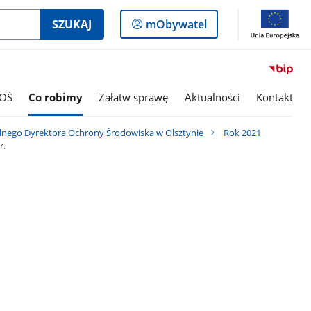
Logowanie
SZUKAJ
mObywatel
do
panelu
OŚ
Co robimy
Załatw sprawę
Aktualności
Kontakt
lnego Dyrektora Ochrony Środowiska w Olsztynie
Rok 2021
r.