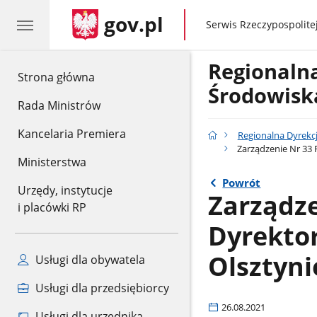
gov.pl
gov.pl
Serwis Rzeczypospolitej
Regionaln
gov.pl
Strona główna
Środowisk
Rada Ministrów
Kancelaria Premiera
Regionalna Dyrekc
Zarządzenie Nr 33 
Ministerstwa
Powrót
Urzędy, instytucje
Zarządze
i placówki RP
Dyrekto
Olsztynie
Usługi dla obywatela
Usługi dla przedsiębiorcy
26.08.2021
Usługi dla urzędnika