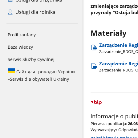
zmieniające zarząd
Usługi dla rolnika
przyrody "Ostoja bo
Materiały
Profil zaufany
Zarządzenie Reg
Baza wiedzy
Zarzadzenie​_RDOS​_Ol
Serwis Służby Cywilnej
Zarządzenie Reg
Zarzadzenie​_RDOS​_O
Сайт для громадян України
–
Serwis dla obywateli Ukrainy
Informacje o publ
Pierwsza publikacja:
26.0
Wytwarzający/ Odpowiada
Pokaż historię zmian