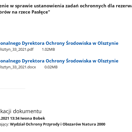
zenie w sprawie ustanowienia zadań ochronnych dla rezerw
brów na rzece Pasłęce"
ionalnego Dyrektora Ochrony Środowiska w Olsztynie
sztyn​_33​_2021.pdf
1.02MB
ionalnego Dyrektora Ochrony Środowiska w Olsztynie
lsztyn​_33​_2021.docx
0.02MB
ikacji dokumentu
8.2021 13:34 Iwona Bobek
jący:
Wydział Ochrony Przyrody i Obszarów Natura 2000