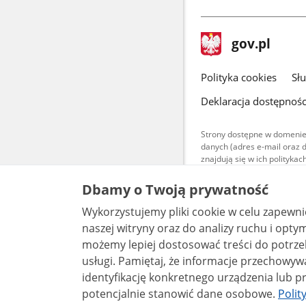
stopka
Strona
gov.pl
gov.pl
główna
gov.pl
Polityka cookies
Sł
Deklaracja dostępnośc
Strony dostępne w domenie
danych (adres e-mail oraz 
znajdują się w ich polityk
Treści teksto
Dbamy o Twoją prywatność
udostępniane
warunkach 4.0
Wykorzystujemy pliki cookie w celu zapewn
są udostępni
bez utworów z
naszej witryny oraz do analizy ruchu i optymalizacj
możemy lepiej dostosować treści do potrzeb
usługi. Pamiętaj, że informacje przechowywane w plikach cookie mogą pozwalać na
identyfikację konkretnego urządzenia lub pr
potencjalnie stanowić dane osobowe.
Polit