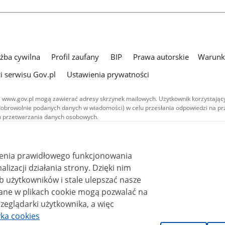
użba cywilna
Profil zaufany
BIP
Prawa autorskie
Warunki
i serwisu Gov.pl
Ustawienia prywatności
 www.gov.pl mogą zawierać adresy skrzynek mailowych. Użytkownik korzystający
dobrowolnie podanych danych w wiadomości) w celu przesłania odpowiedzi na prz
ach przetwarzania danych osobowych.
we publikowane w serwisie (z wyłączeniem treści audiowizualnych), są
 na licencji typu Creative Commons: uznanie autorstwa - na tych samych
 (CC BY-SA 4.0). Materiały audiowizualne, w tym zdjęcia, materiały audio i wideo
ienia prawidłowego funkcjonowania
ane na licencji typu Creative Commons: uznanie autorstwa użycie niekomercyjne 
ależnych 4.0 (CC BY-NC-ND 4.0), o ile nie jest to stwierdzone inaczej.
i działania strony. Dzięki nim
 użytkowników i stale ulepszać nasze
zeglądarki użytkownika, a więc
yka cookies