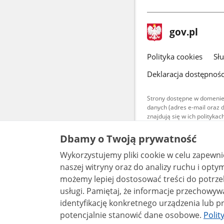
stopka
Strona
gov.pl
gov.pl
główna
gov.pl
Polityka cookies
Sł
Deklaracja dostępnośc
Strony dostępne w domenie
danych (adres e-mail oraz 
znajdują się w ich polityk
Treści teksto
Dbamy o Twoją prywatność
udostępniane
warunkach 4.0
Wykorzystujemy pliki cookie w celu zapewn
są udostępni
bez utworów z
naszej witryny oraz do analizy ruchu i optymalizacj
możemy lepiej dostosować treści do potrzeb
usługi. Pamiętaj, że informacje przechowywane w plikach cookie mogą pozwalać na
identyfikację konkretnego urządzenia lub pr
potencjalnie stanowić dane osobowe.
Polit