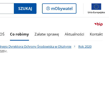
Logowanie
SZUKAJ
mObywatel
do
panelu
OŚ
Co robimy
Załatw sprawę
Aktualności
Kontakt
lnego Dyrektora Ochrony Środowiska w Olsztynie
Rok 2020
20 r.