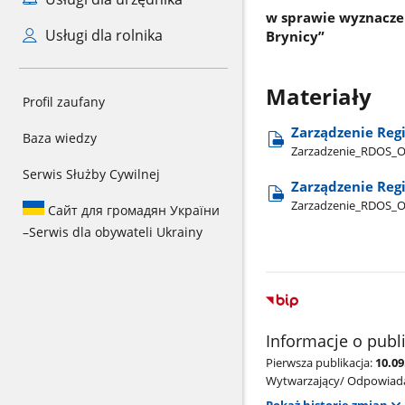
w sprawie wyznaczen
Usługi dla rolnika
Brynicy”
Materiały
Profil zaufany
Zarządzenie Reg
Baza wiedzy
Zarzadzenie​_RDOS​_Ol
Serwis Służby Cywilnej
Zarządzenie Reg
Zarzadzenie​_RDOS​_O
Сайт для громадян України
–
Serwis dla obywateli Ukrainy
Informacje o publ
Pierwsza publikacja:
10.0
Wytwarzający/ Odpowiada
Pokaż historię zmian