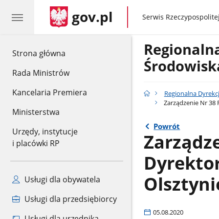
gov.pl
gov.pl
Serwis Rzeczypospolitej
Regionaln
gov.pl
Strona główna
Środowisk
Rada Ministrów
Kancelaria Premiera
Regionalna Dyrekc
Zarządzenie Nr 38 
Ministerstwa
Powrót
Urzędy, instytucje
Zarządze
i placówki RP
Dyrekto
Olsztynie
Usługi dla obywatela
Usługi dla przedsiębiorcy
05.08.2020
Usługi dla urzędnika