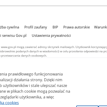
użba cywilna
Profil zaufany
BIP
Prawa autorskie
Warunki
i serwisu Gov.pl
Ustawienia prywatności
 www.gov.pl mogą zawierać adresy skrzynek mailowych. Użytkownik korzystający
dobrowolnie podanych danych w wiadomości) w celu przesłania odpowiedzi na prz
ach przetwarzania danych osobowych.
we publikowane w serwisie (z wyłączeniem treści audiowizualnych), są
 na licencji typu Creative Commons: uznanie autorstwa - na tych samych
 (CC BY-SA 4.0). Materiały audiowizualne, w tym zdjęcia, materiały audio i wideo
ienia prawidłowego funkcjonowania
ane na licencji typu Creative Commons: uznanie autorstwa użycie niekomercyjne 
ależnych 4.0 (CC BY-NC-ND 4.0), o ile nie jest to stwierdzone inaczej.
i działania strony. Dzięki nim
 użytkowników i stale ulepszać nasze
zeglądarki użytkownika, a więc
yka cookies