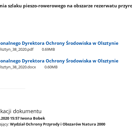
ia szlaku pieszo-rowerowego na obszarze rezerwatu przyro
ionalnego Dyrektora Ochrony Środowiska w Olsztynie
sztyn​_38​_2020.pdf
0.69MB
ionalnego Dyrektora Ochrony Środowiska w Olsztynie
lsztyn​_38​_2020.docx
0.60MB
ikacji dokumentu
9.2020 15:57 Iwona Bobek
jący:
Wydział Ochrony Przyrody i Obszarów Natura 2000