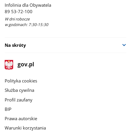
Infolinia dla Obywatela
89 53-72-100
W dni robocze
w godzinach: 7:30-15:30
Na skróty
stopka
Strona
gov.pl
gov.pl
główna
gov.pl
Polityka cookies
Służba cywilna
Profil zaufany
BIP
Prawa autorskie
Warunki korzystania