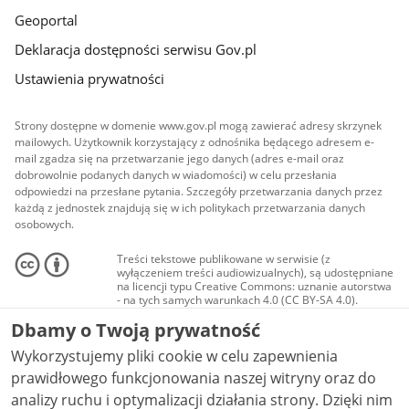
Geoportal
Deklaracja dostępności serwisu Gov.pl
Ustawienia prywatności
Strony dostępne w domenie www.gov.pl mogą zawierać adresy skrzynek
mailowych. Użytkownik korzystający z odnośnika będącego adresem e-
mail zgadza się na przetwarzanie jego danych (adres e-mail oraz
dobrowolnie podanych danych w wiadomości) w celu przesłania
odpowiedzi na przesłane pytania. Szczegóły przetwarzania danych przez
każdą z jednostek znajdują się w ich politykach przetwarzania danych
osobowych.
Treści tekstowe publikowane w serwisie (z
wyłączeniem treści audiowizualnych), są udostępniane
na licencji typu Creative Commons: uznanie autorstwa
- na tych samych warunkach 4.0 (CC BY-SA 4.0).
Materiały audiowizualne, w tym zdjęcia, materiały
Dbamy o Twoją prywatność
audio i wideo, są udostępniane na licencji typu
Creative Commons: uznanie autorstwa użycie
Wykorzystujemy pliki cookie w celu zapewnienia
niekomercyjne - bez utworów zależnych 4.0 (CC BY-
NC-ND 4.0), o ile nie jest to stwierdzone inaczej.
prawidłowego funkcjonowania naszej witryny oraz do
analizy ruchu i optymalizacji działania strony. Dzięki nim