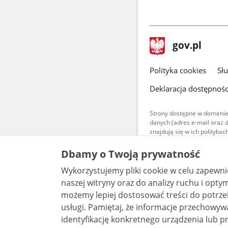
stopka
Strona
gov.pl
gov.pl
główna
gov.pl
Polityka cookies
Sł
Deklaracja dostępnośc
Strony dostępne w domenie
danych (adres e-mail oraz 
znajdują się w ich polityk
Treści teksto
Dbamy o Twoją prywatność
udostępniane
warunkach 4.0
Wykorzystujemy pliki cookie w celu zapewn
są udostępni
bez utworów z
naszej witryny oraz do analizy ruchu i optymalizacj
możemy lepiej dostosować treści do potrzeb
usługi. Pamiętaj, że informacje przechowywane w plikach cookie mogą pozwalać na
identyfikację konkretnego urządzenia lub pr