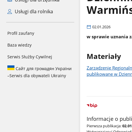
Warmińs
Usługi dla rolnika
02.01.2026
Profil zaufany
w sprawie uznania z
Baza wiedzy
Materiały
Serwis Służby Cywilnej
Zarządzenie Regionaln
Сайт для громадян України
publikowane w Dzien
–
Serwis dla obywateli Ukrainy
Informacje o publ
Pierwsza publikacja:
02.0
Wytwarzający/ Odpowiada