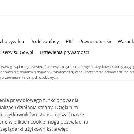
użba cywilna
Profil zaufany
BIP
Prawa autorskie
Warunki
i serwisu Gov.pl
Ustawienia prywatności
 www.gov.pl mogą zawierać adresy skrzynek mailowych. Użytkownik korzystający
dobrowolnie podanych danych w wiadomości) w celu przesłania odpowiedzi na prz
ach przetwarzania danych osobowych.
we publikowane w serwisie (z wyłączeniem treści audiowizualnych), są
 na licencji typu Creative Commons: uznanie autorstwa - na tych samych
 (CC BY-SA 4.0). Materiały audiowizualne, w tym zdjęcia, materiały audio i wideo
ienia prawidłowego funkcjonowania
ane na licencji typu Creative Commons: uznanie autorstwa użycie niekomercyjne 
ależnych 4.0 (CC BY-NC-ND 4.0), o ile nie jest to stwierdzone inaczej.
i działania strony. Dzięki nim
 użytkowników i stale ulepszać nasze
zeglądarki użytkownika, a więc