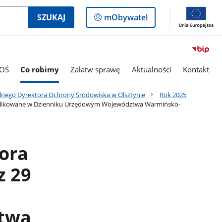
Logowanie
SZUKAJ
mObywatel
do
panelu
OŚ
Co robimy
Załatw sprawę
Aktualności
Kontakt
lnego Dyrektora Ochrony Środowiska w Olsztynie
Rok 2025
 publikowane w Dzienniku Urzędowym Województwa Warmińsko-
ora
z 29
twa