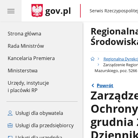
gov.pl
gov.pl
Serwis Rzeczypospolitej
Regionaln
gov.pl
Strona główna
Środowisk
Rada Ministrów
Kancelaria Premiera
Regionalna Dyrekc
Zarządzenie Regio
Ministerstwa
Mazurskiego, poz. 5266
Urzędy, instytucje
Powrót
i placówki RP
Zarządz
Ochrony 
Usługi dla obywatela
grudnia 
Usługi dla przedsiębiorcy
Dzienni
Usługi dla urzędnika