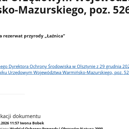
ko-Mazurskiego, poz. 52
a rezerwat przyrody „Łaźnica”
ego Dyrektora Ochrony Środowiska w Olsztynie z 29 grudnia 202
niku Urzędowym Województwa Warmińsko-Mazurskiego, poz. 5
ikacji dokumentu
1.2026 11:57 Iwona Bobek
jący:
Wydział Ochrony Przyrody i Obszarów Natura 2000