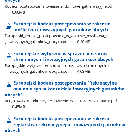
Kodeks​_postepowania​_zwierzeta​_domowe​_gat​_inwazyjne.pdf
0.60MB
Europejski kodeks postępowania w zakresie
myślistwa i inwazyjnych gatunków obcych
Europejski​_kodeks​_postepowania​_w​_zakresie​_myslistwa​_i​
_inwazyjnych​_gatunkow​_obcych.pdf
0.40MB
Europejskie wytyczne w sprawie obszarów
chronionych i inwazyjnych gatunków obcych
Europejskie​_wytyczne​_w​_sprawie​_obszarow​_chronionych​_i​
_inwazyjnych​_gatunkow​_obcych.pdf
4.68MB
Europejski kodeks postępowania "Rekreacyjne
łowienie ryb w kontekście inwazyjnych gatunków
obcych"
Rec(2014)170E​_rekreacyjne​_lowienie​_ryb​_i​_IAS​_PL​_20170828.pdf
0.45MB
Europejski kodeks postępowania w zakresie
żeglarstwa rekreacyjnego i inwazyjnych gatunków
obcych