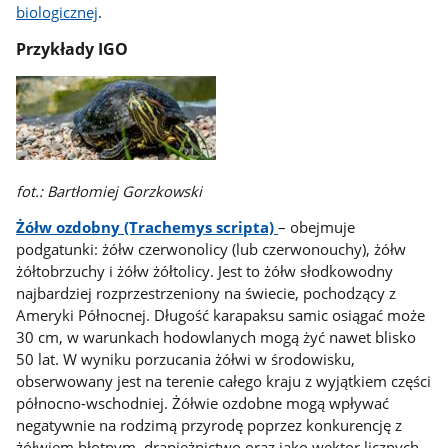
biologicznej
.
Przykłady IGO
fot.: Bartłomiej Gorzkowski
Żółw ozdobny (Trachemys scripta)
– obejmuje
podgatunki: żółw czerwonolicy (lub czerwonouchy), żółw
żółtobrzuchy i żółw żółtolicy. Jest to żółw słodkowodny
najbardziej rozprzestrzeniony na świecie, pochodzący z
Ameryki Północnej. Długość karapaksu samic osiągać może
30 cm, w warunkach hodowlanych mogą żyć nawet blisko
50 lat. W wyniku porzucania żółwi w środowisku,
obserwowany jest na terenie całego kraju z wyjątkiem części
północno-wschodniej. Żółwie ozdobne mogą wpływać
negatywnie na rodzimą przyrodę poprzez konkurencję z
żółwiem błotnym, drapieżnictwo oraz jako wektor licznych