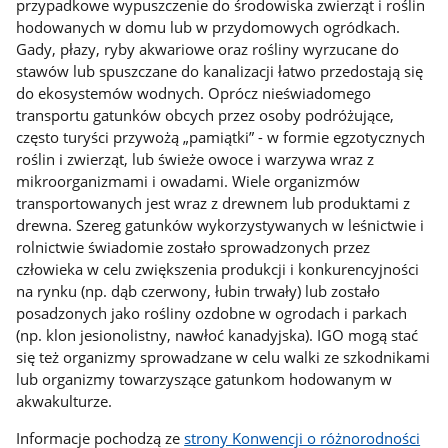
przypadkowe wypuszczenie do środowiska zwierząt i roślin
hodowanych w domu lub w przydomowych ogródkach.
Gady, płazy, ryby akwariowe oraz rośliny wyrzucane do
stawów lub spuszczane do kanalizacji łatwo przedostają się
do ekosystemów wodnych. Oprócz nieświadomego
transportu gatunków obcych przez osoby podróżujące,
często turyści przywożą „pamiątki” - w formie egzotycznych
roślin i zwierząt, lub świeże owoce i warzywa wraz z
mikroorganizmami i owadami. Wiele organizmów
transportowanych jest wraz z drewnem lub produktami z
drewna. Szereg gatunków wykorzystywanych w leśnictwie i
rolnictwie świadomie zostało sprowadzonych przez
człowieka w celu zwiększenia produkcji i konkurencyjności
na rynku (np. dąb czerwony, łubin trwały) lub zostało
posadzonych jako rośliny ozdobne w ogrodach i parkach
(np. klon jesionolistny, nawłoć kanadyjska). IGO mogą stać
się też organizmy sprowadzane w celu walki ze szkodnikami
lub organizmy towarzyszące gatunkom hodowanym w
akwakulturze.
Informacje pochodzą ze
strony Konwencji o różnorodności