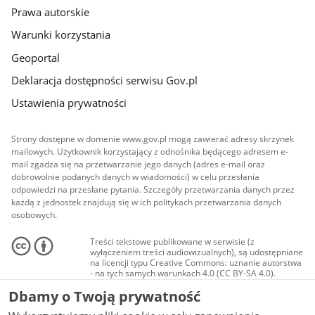
Prawa autorskie
Warunki korzystania
Geoportal
Deklaracja dostępności serwisu Gov.pl
Ustawienia prywatności
Strony dostępne w domenie www.gov.pl mogą zawierać adresy skrzynek
mailowych. Użytkownik korzystający z odnośnika będącego adresem e-
mail zgadza się na przetwarzanie jego danych (adres e-mail oraz
dobrowolnie podanych danych w wiadomości) w celu przesłania
odpowiedzi na przesłane pytania. Szczegóły przetwarzania danych przez
każdą z jednostek znajdują się w ich politykach przetwarzania danych
osobowych.
Treści tekstowe publikowane w serwisie (z
wyłączeniem treści audiowizualnych), są udostępniane
na licencji typu Creative Commons: uznanie autorstwa
- na tych samych warunkach 4.0 (CC BY-SA 4.0).
Materiały audiowizualne, w tym zdjęcia, materiały
Dbamy o Twoją prywatność
audio i wideo, są udostępniane na licencji typu
Creative Commons: uznanie autorstwa użycie