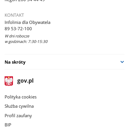
KONTAKT
Infolinia dla Obywatela
89 53-72-100
W dni robocze
w godzinach: 7:30-15:30
Na skróty
stopka
Strona
gov.pl
gov.pl
główna
gov.pl
Polityka cookies
Służba cywilna
Profil zaufany
BIP