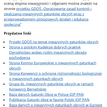
oceną stopnia inwazyjności i zdjęciami można znaleźć na
stronie
projektu GDOŚ „Opracowanie zasad kontroli i
zwalczania inwazyjnych gatunków obcych wraz z
przeprowadzeniem pilotażowych działań i edukacją
społeczną
”
Przydatne linki
Projekt GDOŚ na temat inwazyjnych gatunków obcych
Strona o polskim Kodeksie dobrych praktyk
Ogrodnictwo wobec roślin inwazyjnych obcego
pochodzenia
Strona Komisji Europejskiej o inwazyjnych gatunkach
obcych
Strona Konwencji o ochronie różnorodności biologicznej
o inwazyjnych gatunkach obcych
Grupa ds. inwazyjnych gatunków obcych w ramach
Konwencji Berneńskiej
Baza danych Gatunki Obce w Polsce IOP PAN
Publikacja Gatunki obce w faunie Polski IOP PAN
Baza danych o inwazyjnych gatunkach obcych w Europie