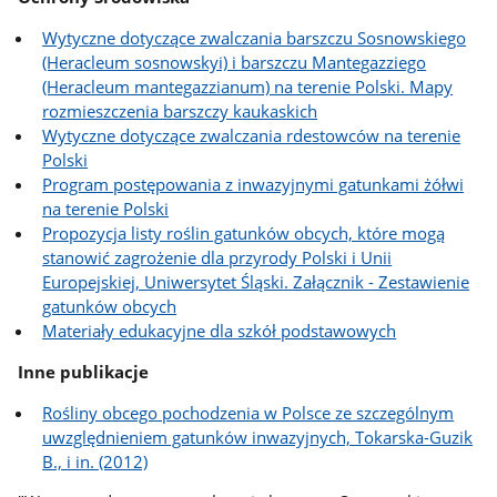
Wytyczne dotyczące zwalczania barszczu Sosnowskiego
(Heracleum sosnowskyi) i barszczu Mantegazziego
(Heracleum mantegazzianum) na terenie Polski. Mapy
rozmieszczenia barszczy kaukaskich
Wytyczne dotyczące zwalczania rdestowców na terenie
Polski
Program postępowania z inwazyjnymi gatunkami żółwi
na terenie Polski
Propozycja listy roślin gatunków obcych, które mogą
stanowić zagrożenie dla przyrody Polski i Unii
Europejskiej, Uniwersytet Śląski. Załącznik - Zestawienie
gatunków obcych
Materiały edukacyjne dla szkół podstawowych
Inne publikacje
Rośliny obcego pochodzenia w Polsce ze szczególnym
uwzględnieniem gatunków inwazyjnych, Tokarska-Guzik
B., i in. (2012)