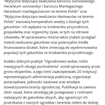
"Wytyczne dotyczące zwalczania barszczu Sosnowskiego
Heracleum sosnowskyi i barszczu Mantegazziego
Heracleum mantegazzianum na terenie Polski" oraz
"Wytyczne dotyczące zwalczania rdestowców na terenie
Polski" stanowią kompendium wiedzy o biologii tych
gatunków i ich wpływie na środowisko przyrodnicze,
gospodarkę oraz organizmy żywe, w tym na zdrowie
człowieka. W opracowaniu można także znaleźć przegląd
metod zwalczania gatunków oraz potencjalne źródła
finansowania działań, które zmierzają do wyeliminowania
populacji tych gatunków ze środowiska przyrodniczego.
Kodeks dobrych praktyk "Ogrodnictwo wobec roślin
inwazyjnych obcego pochodzenia" został opracowany przez
grono ekspertów, a jego treść zaakceptowało 20 instytucji
reprezentujących administrację publiczną, organizacje
pozarządowe, jednostki naukowe oraz wiodące
stowarzyszenia branży ogrodniczej. Publikacja ta zawiera
zbiór zasad, które określają jak postępować z roślinami
należącymi do gatunków obcych, aby ograniczyć ich
przenikanie z naszych ogrodów i terenów zieleni do dzikiej