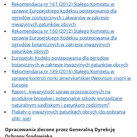
Rekomendacja nr 161 (2012) Stałego Komitetu w
sprawie Europejskiego kodeksu postępowania dla
ogrodów zoologicznych i akwariów w zakresie
inwazyjnych gatunków obcych
Rekomendacja nr 160 (2012) Stałego Komitetu w
sprawie Europejskiego Kodeksu postępowania dla
ogrodów botanicznych w zakresie inwazyjnych
gatunków obcych
Europejski Kodeks postępowania dla ogrodów
botanicznych w zakresie inwazyjnych gatunków obcych
Rekomendacja nr 189 (2016) Stałego Komitetu w
sprawie kontroli norki amerykańskiej (Neovison vison) w
Europie
Raport „Inwazyjność upraw przeznaczonych na
produkcję biopaliw i potencjalne szkody wyrządzane
naturalnym siedliskom i gatunkom rodzimym”
Plakaty o inwazyjnych gatunkach obcych (do pobrania
pliki .jpg)
Opracowania zlecone przez Generalną Dyrekcję
Ochrony Środowiska