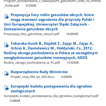
Program​_postepowania​_z​_inwazyjnymi​_gatunkami​_zolwi​_na​_terenie​
_Polski.pdf
8.55MB
Propozycja listy roślin gatunków obcych, które
mogą stanowić zagrożenie dla przyrody Polski i
Unii Europejskiej, Uniwersytet Śląski Załącznik -
Zestawienie gatunków obcych
Propozycja​_listy​_gatunkow​_obcych.pdf
16.00MB
Tokarska-Guzik B., Dajdok Z., Zając M., Zając A.,
Urbisz A., Danielewicz W., Hołdyński, Cz., 2012,
Rośliny obcego pochodzenia w Polsce ze szczególnym
uwzględnieniem gatunków inwazyjnych, GDOŚ
Rosliny​_obcego​_pochodzenia​_w​_PL.pdf
13.92MB
Rozporządzenie Rady Ministrów
Projekt​_rozp​_RM​_ws​_IGO.docx
0.04MB
Europejski kodeks postępowania dla ogrodów
zoologicznych
Europejski​_kodeks​_postepowania​_dla​_ogrodow​_zoologicznych.pdf
0.68MB