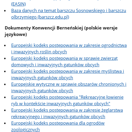
(EASIN)
Baza danych na temat barszczu Sosnowskiego i barszczu
olbrzymiego (barszcz.edu.pl)
Dokumenty Konwencji Berneńskiej (polskie wersje
językowe)
Europejski kodeks postępowania w zakresie ogrodnictwa
i inwazyjnych roślin obcych
Europejski kodeks postępowania w sprawie zwierząt
domowych i inwazyjnych gatunków obcych
Europejski kodeks postępowania w zakresie myślistwa i
inwazyjnych gatunków obcych
Europejskie wytyczne w sprawie obszarów chronionych i
inwazyjnych gatunków obcych
Europejski kodeks postępowania "Rekreacyjne łowienie
ryb w kontekście inwazyjnych gatunków obcych"
Europejski kodeks postępowania w zakresie żeglarstwa
rekreacyjnego i inwazyjnych gatunków obcych
Europejski kodeks postępowania dla ogrodów
zoologicznych