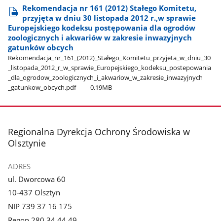
Rekomendacja nr 161 (2012) Stałego Komitetu,
przyjęta w dniu 30 listopada 2012 r.,w sprawie
Europejskiego kodeksu postępowania dla ogrodów
zoologicznych i akwariów w zakresie inwazyjnych
gatunków obcych
Rekomendacja​_nr​_161​_(2012)​_Stałego​_Komitetu​_przyjeta​_w​_dniu​_30​
_listopada​_2012​_r​_w​_sprawie​_Europejskiego​_kodeksu​_postepowania​
_dla​_ogrodow​_zoologicznych​_i​_akwariow​_w​_zakresie​_inwazyjnych​
_gatunkow​_obcych.pdf
0.19MB
stopka
Regionalna Dyrekcja Ochrony Środowiska w
Olsztynie
ADRES
ul. Dworcowa 60
10-437 Olsztyn
NIP 739 37 16 175
Regon 280 34 44 49