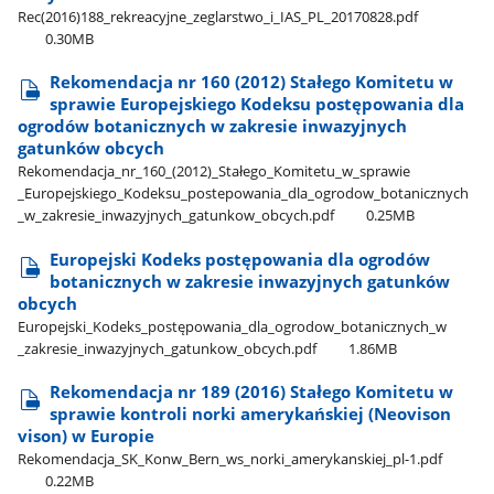
Rec(2016)188​_rekreacyjne​_zeglarstwo​_i​_IAS​_PL​_20170828.pdf
0.30MB
Rekomendacja nr 160 (2012) Stałego Komitetu w
sprawie Europejskiego Kodeksu postępowania dla
ogrodów botanicznych w zakresie inwazyjnych
gatunków obcych
Rekomendacja​_nr​_160​_(2012)​_Stałego​_Komitetu​_w​_sprawie​
_Europejskiego​_Kodeksu​_postepowania​_dla​_ogrodow​_botanicznych​
_w​_zakresie​_inwazyjnych​_gatunkow​_obcych.pdf
0.25MB
Europejski Kodeks postępowania dla ogrodów
botanicznych w zakresie inwazyjnych gatunków
obcych
Europejski​_Kodeks​_postępowania​_dla​_ogrodow​_botanicznych​_w​
_zakresie​_inwazyjnych​_gatunkow​_obcych.pdf
1.86MB
Rekomendacja nr 189 (2016) Stałego Komitetu w
sprawie kontroli norki amerykańskiej (Neovison
vison) w Europie
Rekomendacja​_SK​_Konw​_Bern​_ws​_norki​_amerykanskiej​_pl-1.pdf
0.22MB