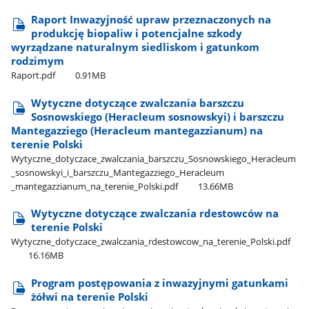
Raport Inwazyjność upraw przeznaczonych na
produkcję biopaliw i potencjalne szkody
wyrządzane naturalnym siedliskom i gatunkom
rodzimym
Raport.pdf
0.91MB
Wytyczne dotyczące zwalczania barszczu
Sosnowskiego (Heracleum sosnowskyi) i barszczu
Mantegazziego (Heracleum mantegazzianum) na
terenie Polski
Wytyczne​_dotyczace​_zwalczania​_barszczu​_Sosnowskiego​_Heracleum​
_sosnowskyi​_i​_barszczu​_Mantegazziego​_Heracleum​
_mantegazzianum​_na​_terenie​_Polski.pdf
13.66MB
Wytyczne dotyczące zwalczania rdestowców na
terenie Polski
Wytyczne​_dotyczace​_zwalczania​_rdestowcow​_na​_terenie​_Polski.pdf
16.16MB
Program postępowania z inwazyjnymi gatunkami
żółwi na terenie Polski