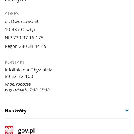
ADRES
ul. Dworcowa 60
10-437 Olsztyn
NIP 739 37 16 175
Regon 280 34 44 49
KONTAKT
Infolinia dla Obywatela
89 53-72-100
W dni robocze
w godzinach: 7:30-15:30
Na skróty
stopka
Strona
gov.pl
gov.pl