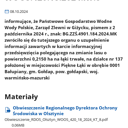
08.10.2024
informujące, że Państwowe Gospodarstwo Wodne
Wody Polskie, Zarząd Zlewni w Giżycku, pismem z 2
października 2024 r., znak: BG.ZZŚ.4901.184.2024.MK
zwróciło się do tutejszego organu o uzupełnienie
informacji zawartych w karcie informacyjnej
przedsięwzięcia polegającego na zmianie lasu o
powierzchni 0,2150 ha na łąki trwałe, na działce nr 137
położonej w miejscowości Piękne Łąki w obrębie 0001
Bałupiany, gm. Gołdap, pow. gołdapski, woj.
warmińsko-mazurski
Materiały
Obwieszczenie Regionalnego Dyrektora Ochrony
Środowiska w Olsztynie
Obwieszczenie​_RDOS​_Olsztyn​_WOOS​_420​_18​_2024​_KT​_8.pdf
0.06MB