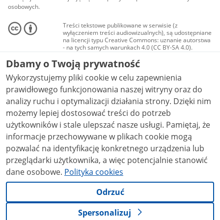
osobowych.
Treści tekstowe publikowane w serwisie (z
wyłączeniem treści audiowizualnych), są udostępniane
na licencji typu Creative Commons: uznanie autorstwa
- na tych samych warunkach 4.0 (CC BY-SA 4.0).
Materiały audiowizualne, w tym zdjęcia, materiały
Dbamy o Twoją prywatność
audio i wideo, są udostępniane na licencji typu
Creative Commons: uznanie autorstwa użycie
Wykorzystujemy pliki cookie w celu zapewnienia
niekomercyjne - bez utworów zależnych 4.0 (CC BY-
NC-ND 4.0), o ile nie jest to stwierdzone inaczej.
prawidłowego funkcjonowania naszej witryny oraz do
analizy ruchu i optymalizacji działania strony. Dzięki nim
możemy lepiej dostosować treści do potrzeb
użytkowników i stale ulepszać nasze usługi. Pamiętaj, że
informacje przechowywane w plikach cookie mogą
pozwalać na identyfikację konkretnego urządzenia lub
przeglądarki użytkownika, a więc potencjalnie stanowić
dane osobowe.
Polityka cookies
Odrzuć
Spersonalizuj