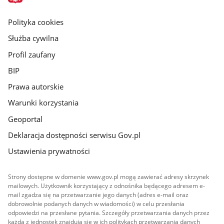
główna
gov.pl
Polityka cookies
Służba cywilna
Profil zaufany
BIP
Prawa autorskie
Warunki korzystania
Geoportal
Deklaracja dostępności serwisu Gov.pl
Ustawienia prywatności
Strony dostępne w domenie www.gov.pl mogą zawierać adresy skrzynek
mailowych. Użytkownik korzystający z odnośnika będącego adresem e-
mail zgadza się na przetwarzanie jego danych (adres e-mail oraz
dobrowolnie podanych danych w wiadomości) w celu przesłania
odpowiedzi na przesłane pytania. Szczegóły przetwarzania danych przez
każdą z jednostek znajdują się w ich politykach przetwarzania danych