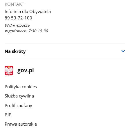
KONTAKT
Infolinia dla Obywatela
89 53-72-100
W dni robocze
w godzinach: 7:30-15:30
Na skróty
stopka
Strona
gov.pl
gov.pl
główna
gov.pl
Polityka cookies
Służba cywilna
Profil zaufany
BIP
Prawa autorskie