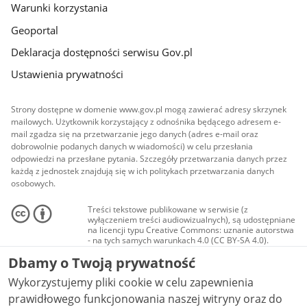
Warunki korzystania
Geoportal
Deklaracja dostępności serwisu Gov.pl
Ustawienia prywatności
Strony dostępne w domenie www.gov.pl mogą zawierać adresy skrzynek
mailowych. Użytkownik korzystający z odnośnika będącego adresem e-
mail zgadza się na przetwarzanie jego danych (adres e-mail oraz
dobrowolnie podanych danych w wiadomości) w celu przesłania
odpowiedzi na przesłane pytania. Szczegóły przetwarzania danych przez
każdą z jednostek znajdują się w ich politykach przetwarzania danych
osobowych.
Treści tekstowe publikowane w serwisie (z
wyłączeniem treści audiowizualnych), są udostępniane
na licencji typu Creative Commons: uznanie autorstwa
- na tych samych warunkach 4.0 (CC BY-SA 4.0).
Materiały audiowizualne, w tym zdjęcia, materiały
Dbamy o Twoją prywatność
audio i wideo, są udostępniane na licencji typu
Creative Commons: uznanie autorstwa użycie
Wykorzystujemy pliki cookie w celu zapewnienia
niekomercyjne - bez utworów zależnych 4.0 (CC BY-
NC-ND 4.0), o ile nie jest to stwierdzone inaczej.
prawidłowego funkcjonowania naszej witryny oraz do