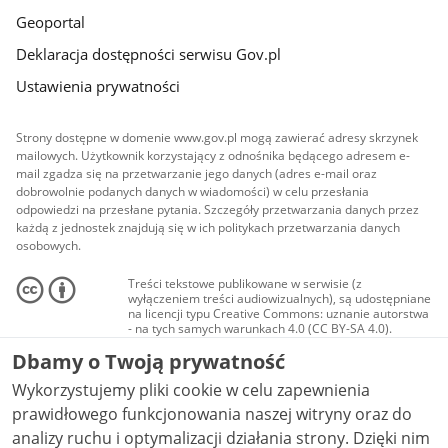
Geoportal
Deklaracja dostępności serwisu Gov.pl
Ustawienia prywatności
Strony dostępne w domenie www.gov.pl mogą zawierać adresy skrzynek
mailowych. Użytkownik korzystający z odnośnika będącego adresem e-
mail zgadza się na przetwarzanie jego danych (adres e-mail oraz
dobrowolnie podanych danych w wiadomości) w celu przesłania
odpowiedzi na przesłane pytania. Szczegóły przetwarzania danych przez
każdą z jednostek znajdują się w ich politykach przetwarzania danych
osobowych.
Treści tekstowe publikowane w serwisie (z
wyłączeniem treści audiowizualnych), są udostępniane
na licencji typu Creative Commons: uznanie autorstwa
- na tych samych warunkach 4.0 (CC BY-SA 4.0).
Materiały audiowizualne, w tym zdjęcia, materiały
Dbamy o Twoją prywatność
audio i wideo, są udostępniane na licencji typu
Creative Commons: uznanie autorstwa użycie
Wykorzystujemy pliki cookie w celu zapewnienia
niekomercyjne - bez utworów zależnych 4.0 (CC BY-
NC-ND 4.0), o ile nie jest to stwierdzone inaczej.
prawidłowego funkcjonowania naszej witryny oraz do
analizy ruchu i optymalizacji działania strony. Dzięki nim