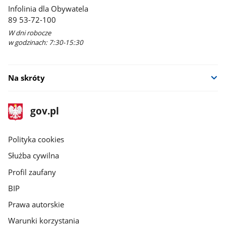
Infolinia dla Obywatela
89 53-72-100
W dni robocze
w godzinach: 7:30-15:30
Na skróty
stopka
Strona
gov.pl
gov.pl
główna
gov.pl
Polityka cookies
Służba cywilna
Profil zaufany
BIP
Prawa autorskie
Warunki korzystania