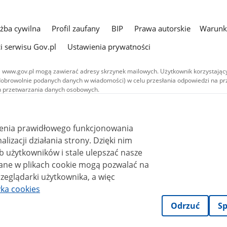
użba cywilna
Profil zaufany
BIP
Prawa autorskie
Warunki
i serwisu Gov.pl
Ustawienia prywatności
 www.gov.pl mogą zawierać adresy skrzynek mailowych. Użytkownik korzystający
dobrowolnie podanych danych w wiadomości) w celu przesłania odpowiedzi na prz
ach przetwarzania danych osobowych.
we publikowane w serwisie (z wyłączeniem treści audiowizualnych), są
 na licencji typu Creative Commons: uznanie autorstwa - na tych samych
 (CC BY-SA 4.0). Materiały audiowizualne, w tym zdjęcia, materiały audio i wideo
ienia prawidłowego funkcjonowania
ane na licencji typu Creative Commons: uznanie autorstwa użycie niekomercyjne 
ależnych 4.0 (CC BY-NC-ND 4.0), o ile nie jest to stwierdzone inaczej.
i działania strony. Dzięki nim
 użytkowników i stale ulepszać nasze
zeglądarki użytkownika, a więc
yka cookies
Odrzuć
Sp