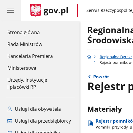
gov.pl
gov.pl
Serwis Rzeczypospolitej
Regionaln
gov.pl
Strona główna
Środowisk
Rada Ministrów
Kancelaria Premiera
Regionalna Dyrekc
Rejestr pomników 
Ministerstwa
Powrót
Urzędy, instytucje
Rejestr
i placówki RP
Materiały
Usługi dla obywatela
Usługi dla przedsiębiorcy
Rejestr pomnikó
Pomniki​_przyrody​_B​
Usługi dla urzędnika