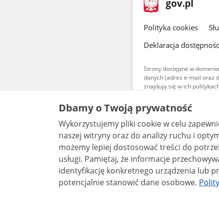
Strona
gov.pl
gov.pl
główna
gov.pl
Polityka cookies
Sł
Deklaracja dostępnośc
Strony dostępne w domenie
danych (adres e-mail oraz 
znajdują się w ich polityk
Treści teksto
Dbamy o Twoją prywatność
udostępniane
warunkach 4.0
Wykorzystujemy pliki cookie w celu zapewn
są udostępni
bez utworów z
naszej witryny oraz do analizy ruchu i optymalizacj
możemy lepiej dostosować treści do potrzeb
usługi. Pamiętaj, że informacje przechowywane w plikach cookie mogą pozwalać na
identyfikację konkretnego urządzenia lub pr
potencjalnie stanowić dane osobowe.
Polit