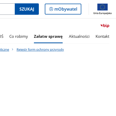
Logowanie
SZUKAJ
mObywatel
do
panelu
OŚ
Co robimy
Załatw sprawę
Aktualności
Kontakt
bliczne
Rejestr form ochrony przyrody