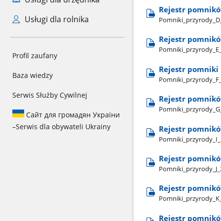
Rejestr pomnikó
Usługi dla rolnika
Pomniki​_przyrody​_D​
Rejestr pomnikó
Pomniki​_przyrody​_E​
Profil zaufany
Rejestr pomniki
Baza wiedzy
Pomniki​_przyrody​_F​
Serwis Służby Cywilnej
Rejestr pomnikó
Pomniki​_przyrody​_G​
Сайт для громадян України
–
Serwis dla obywateli Ukrainy
Rejestr pomnikó
Pomniki​_przyrody​_I​_
Rejestr pomnikó
Pomniki​_przyrody​_J​
Rejestr pomnikó
Pomniki​_przyrody​_K​
Rejestr pomnikó