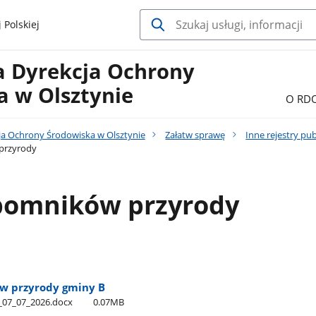
 Polskiej
a Dyrekcja Ochrony
a w Olsztynie
O RD
ja Ochrony Środowiska w Olsztynie
Załatw sprawę
Inne rejestry pu
przyrody
 pomników przyrody
w przyrody gminy B
_07​_07​_2026.docx
0.07MB