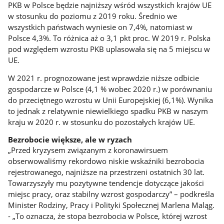
PKB w Polsce będzie najniższy wśród wszystkich krajów UE
w stosunku do poziomu z 2019 roku. Średnio we
wszystkich państwach wyniesie on 7,4%, natomiast w
Polsce 4,3%. To różnica aż o 3,1 pkt proc. W 2019 r. Polska
pod względem wzrostu PKB uplasowała się na 5 miejscu w
UE.
W 2021 r. prognozowane jest wprawdzie niższe odbicie
gospodarcze w Polsce (4,1 % wobec 2020 r.) w porównaniu
do przeciętnego wzrostu w Unii Europejskiej (6,1%). Wynika
to jednak z relatywnie niewielkiego spadku PKB w naszym
kraju w 2020 r. w stosunku do pozostałych krajów UE.
Bezrobocie większe, ale w ryzach
„Przed kryzysem związanym z koronawirsuem
obserwowaliśmy rekordowo niskie wskaźniki bezrobocia
rejestrowanego, najniższe na przestrzeni ostatnich 30 lat.
Towarzyszyły mu pozytywne tendencje dotyczące jakości
miejsc pracy, oraz stabilny wzrost gospodarczy” – podkreśla
Minister Rodziny, Pracy i Polityki Społecznej Marlena Maląg.
- „To oznacza, że stopa bezrobocia w Polsce, której wzrost