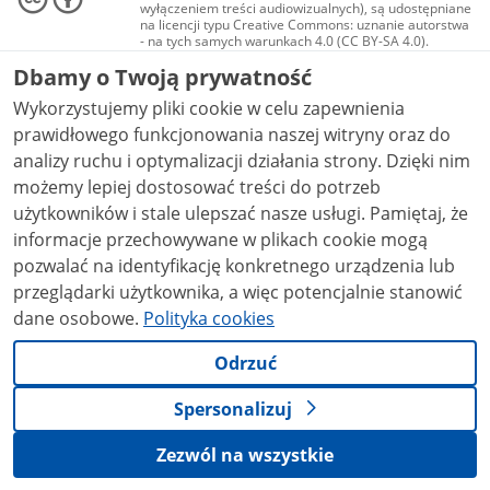
wyłączeniem treści audiowizualnych), są udostępniane
na licencji typu Creative Commons: uznanie autorstwa
- na tych samych warunkach 4.0 (CC BY-SA 4.0).
Materiały audiowizualne, w tym zdjęcia, materiały
Dbamy o Twoją prywatność
audio i wideo, są udostępniane na licencji typu
Creative Commons: uznanie autorstwa użycie
Wykorzystujemy pliki cookie w celu zapewnienia
niekomercyjne - bez utworów zależnych 4.0 (CC BY-
NC-ND 4.0), o ile nie jest to stwierdzone inaczej.
prawidłowego funkcjonowania naszej witryny oraz do
analizy ruchu i optymalizacji działania strony. Dzięki nim
możemy lepiej dostosować treści do potrzeb
użytkowników i stale ulepszać nasze usługi. Pamiętaj, że
informacje przechowywane w plikach cookie mogą
pozwalać na identyfikację konkretnego urządzenia lub
przeglądarki użytkownika, a więc potencjalnie stanowić
dane osobowe.
Polityka cookies
Odrzuć
Spersonalizuj
Zezwól na wszystkie