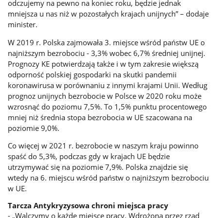
odczujemy na pewno na koniec roku, będzie jednak
mniejsza u nas niż w pozostałych krajach unijnych” – dodaje
minister.
W 2019 r. Polska zajmowała 3. miejsce wśród państw UE o
najniższym bezrobociu - 3,3% wobec 6,7% średniej unijnej.
Prognozy KE potwierdzają także i w tym zakresie większą
odporność polskiej gospodarki na skutki pandemii
koronawirusa w porównaniu z innymi krajami Unii. Według
prognoz unijnych bezrobocie w Polsce w 2020 roku może
wzrosnąć do poziomu 7,5%. To 1,5% punktu procentowego
mniej niż średnia stopa bezrobocia w UE szacowana na
poziomie 9,0%.
Co więcej w 2021 r. bezrobocie w naszym kraju powinno
spaść do 5,3%, podczas gdy w krajach UE będzie
utrzymywać się na poziomie 7,9%. Polska znajdzie się
wtedy na 6. miejscu wśród państw o najniższym bezrobociu
w UE.
Tarcza Antykryzysowa chroni miejsca pracy
- „Walczymy o każde miejsce pracy. Wdrożona przez rząd