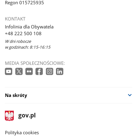
Regon 015725935
KONTAKT
Infolinia dla Obywatela
+48 222 500 108
W dni robocze
w godzinach: 8:15-16:15
MEDIA SPOŁECZNOŚCIOWE:
Na skróty
stopka
Strona
gov.pl
gov.pl
główna
gov.pl
Polityka cookies