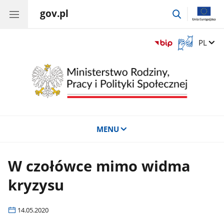
gov.pl
przejdź
do
wyszukiwar
Otwórz
Zmień 
PL
okno
z
tłumaczem
języka
migowego
MENU
W czołówce mimo widma
kryzysu
14.05.2020