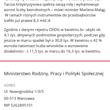
Tarcza Antykryzysowa spełnia swoją rolę i wyhamowuje
wzrost liczby bezrobotnych.– mówi minister Marlena Maląg.
W ramach różnych instrumentów do przedsiębiorców
trafiło już prawie 8,3 mld zł.
Zgodnie z danymi rejestru CEIDG w kwietniu br. ubyło ok.
4,1 tys. aktywnych podmiotów gospodarczych, podczas gdy
jeszcze w marcu spadek był o 30,8 tys. W kwietniu o 42 %
wzrosła natomiast liczba wniosków o wznowienie
działalności - z 11,5 tys. w marcu do 16,3 tys. w kwietniu.
stopka
Ministerstwo Rodziny, Pracy i Polityki Społecznej
ADRES
Ul. Nowogrodzka 1/3/5
00-513 Warszawa
NIP 5262895101