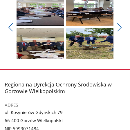
Pokaż
Pokaż
zdjęcie
zdjęcie
Pokaż
Poka
1
2
poprzednie
nest
z
z
zdjęcia
zdjęc
galerii.
galerii.
Pokaż
Pokaż
zdjęcie
zdjęcie
3
4
z
z
stopka
Regionalna Dyrekcja Ochrony Środowiska w
galerii.
galerii.
Gorzowie Wielkopolskim
ADRES
ul. Kosynierów Gdyńskich 79
66-400 Gorzów Wielkopolski
NIP 5993071484