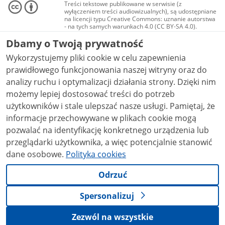
Treści tekstowe publikowane w serwisie (z
wyłączeniem treści audiowizualnych), są udostępniane
na licencji typu Creative Commons: uznanie autorstwa
- na tych samych warunkach 4.0 (CC BY-SA 4.0).
Materiały audiowizualne, w tym zdjęcia, materiały
Dbamy o Twoją prywatność
audio i wideo, są udostępniane na licencji typu
Creative Commons: uznanie autorstwa użycie
Wykorzystujemy pliki cookie w celu zapewnienia
niekomercyjne - bez utworów zależnych 4.0 (CC BY-
NC-ND 4.0), o ile nie jest to stwierdzone inaczej.
prawidłowego funkcjonowania naszej witryny oraz do
analizy ruchu i optymalizacji działania strony. Dzięki nim
możemy lepiej dostosować treści do potrzeb
użytkowników i stale ulepszać nasze usługi. Pamiętaj, że
informacje przechowywane w plikach cookie mogą
pozwalać na identyfikację konkretnego urządzenia lub
przeglądarki użytkownika, a więc potencjalnie stanowić
dane osobowe.
Polityka cookies
Odrzuć
Spersonalizuj
Zezwól na wszystkie