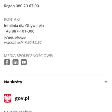
Regon 080 29 67 00
KONTAKT
Infolinia dla Obywatela
+48 887-101-300
W dni robocze
w godzinach: 7:30-15:30
MEDIA SPOŁECZNOŚCIOWE:
Na skróty
stopka
Strona
gov.pl
gov.pl
główna
gov.pl