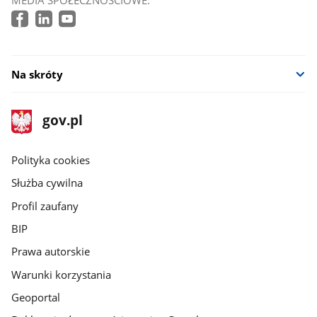
Na skróty
stopka
Strona
gov.pl
gov.pl
główna
gov.pl
Polityka cookies
Służba cywilna
Profil zaufany
BIP
Prawa autorskie
Warunki korzystania
Geoportal