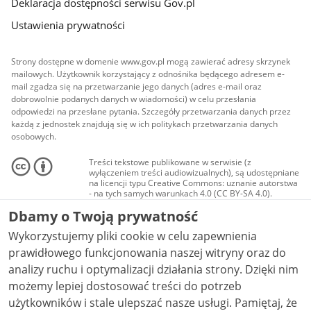
Deklaracja dostępności serwisu Gov.pl
Ustawienia prywatności
Strony dostępne w domenie www.gov.pl mogą zawierać adresy skrzynek
mailowych. Użytkownik korzystający z odnośnika będącego adresem e-
mail zgadza się na przetwarzanie jego danych (adres e-mail oraz
dobrowolnie podanych danych w wiadomości) w celu przesłania
odpowiedzi na przesłane pytania. Szczegóły przetwarzania danych przez
każdą z jednostek znajdują się w ich politykach przetwarzania danych
osobowych.
Treści tekstowe publikowane w serwisie (z
wyłączeniem treści audiowizualnych), są udostępniane
na licencji typu Creative Commons: uznanie autorstwa
- na tych samych warunkach 4.0 (CC BY-SA 4.0).
Materiały audiowizualne, w tym zdjęcia, materiały
Dbamy o Twoją prywatność
audio i wideo, są udostępniane na licencji typu
Creative Commons: uznanie autorstwa użycie
Wykorzystujemy pliki cookie w celu zapewnienia
niekomercyjne - bez utworów zależnych 4.0 (CC BY-
NC-ND 4.0), o ile nie jest to stwierdzone inaczej.
prawidłowego funkcjonowania naszej witryny oraz do
analizy ruchu i optymalizacji działania strony. Dzięki nim
możemy lepiej dostosować treści do potrzeb
użytkowników i stale ulepszać nasze usługi. Pamiętaj, że