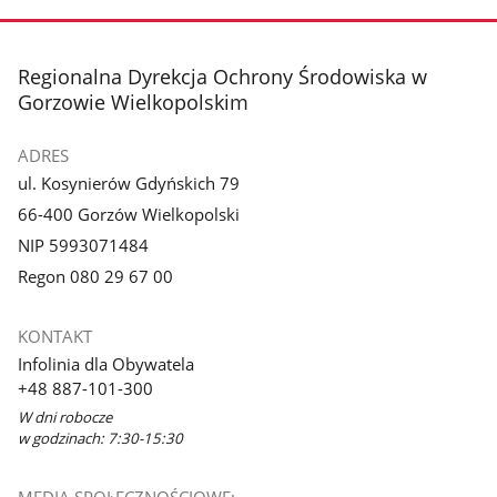
stopka
Regionalna Dyrekcja Ochrony Środowiska w
Gorzowie Wielkopolskim
ADRES
ul. Kosynierów Gdyńskich 79
66-400 Gorzów Wielkopolski
NIP 5993071484
Regon 080 29 67 00
KONTAKT
Infolinia dla Obywatela
+48 887-101-300
W dni robocze
w godzinach: 7:30-15:30
MEDIA SPOŁECZNOŚCIOWE: