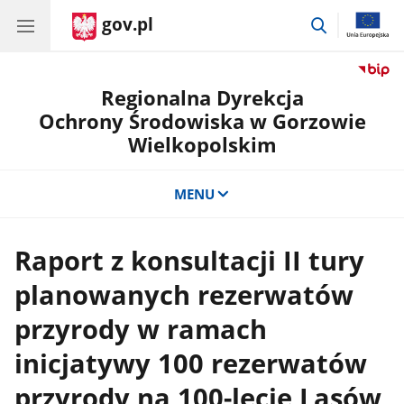
gov.pl
przejdź
do
wyszukiwar
Regionalna Dyrekcja
Ochrony Środowiska w Gorzowie
Wielkopolskim
MENU
Raport z konsultacji II tury
planowanych rezerwatów
przyrody w ramach
inicjatywy 100 rezerwatów
przyrody na 100-lecie Lasów