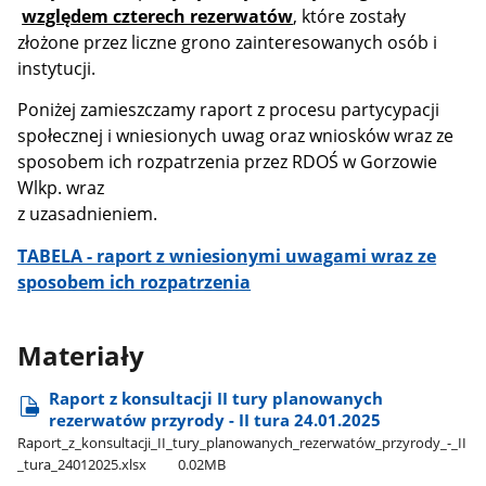
względem czterech rezerwatów
, które zostały
złożone przez liczne grono zainteresowanych osób i
instytucji.
Poniżej zamieszczamy raport z procesu partycypacji
społecznej i wniesionych uwag oraz wniosków wraz ze
sposobem ich rozpatrzenia przez RDOŚ w Gorzowie
Wlkp. wraz
z uzasadnieniem.
TABELA - raport z wniesionymi uwagami wraz ze
sposobem ich rozpatrzenia
Materiały
Raport z konsultacji II tury planowanych
rezerwatów przyrody - II tura 24.01.2025
Raport​_z​_konsultacji​_II​_tury​_planowanych​_rezerwatów​_przyrody​_-​_II​
_tura​_24012025.xlsx
0.02MB