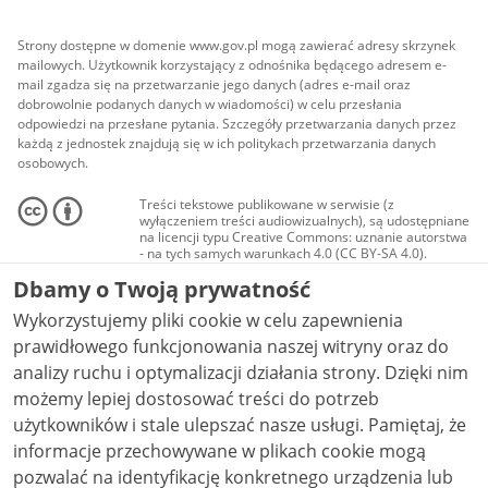
Strony dostępne w domenie www.gov.pl mogą zawierać adresy skrzynek
mailowych. Użytkownik korzystający z odnośnika będącego adresem e-
mail zgadza się na przetwarzanie jego danych (adres e-mail oraz
dobrowolnie podanych danych w wiadomości) w celu przesłania
odpowiedzi na przesłane pytania. Szczegóły przetwarzania danych przez
każdą z jednostek znajdują się w ich politykach przetwarzania danych
osobowych.
Treści tekstowe publikowane w serwisie (z
wyłączeniem treści audiowizualnych), są udostępniane
na licencji typu Creative Commons: uznanie autorstwa
- na tych samych warunkach 4.0 (CC BY-SA 4.0).
Materiały audiowizualne, w tym zdjęcia, materiały
Dbamy o Twoją prywatność
audio i wideo, są udostępniane na licencji typu
Creative Commons: uznanie autorstwa użycie
Wykorzystujemy pliki cookie w celu zapewnienia
niekomercyjne - bez utworów zależnych 4.0 (CC BY-
NC-ND 4.0), o ile nie jest to stwierdzone inaczej.
prawidłowego funkcjonowania naszej witryny oraz do
analizy ruchu i optymalizacji działania strony. Dzięki nim
możemy lepiej dostosować treści do potrzeb
użytkowników i stale ulepszać nasze usługi. Pamiętaj, że
informacje przechowywane w plikach cookie mogą
pozwalać na identyfikację konkretnego urządzenia lub