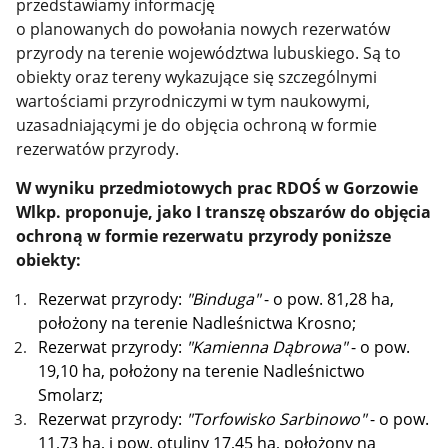
przedstawiamy informację
o planowanych do powołania nowych rezerwatów
przyrody na terenie województwa lubuskiego.
Są to
obiekty oraz tereny wykazujące się szczególnymi
wartościami przyrodniczymi w tym naukowymi,
uzasadniającymi je do objęcia ochroną w formie
rezerwatów przyrody.
W wyniku przedmiotowych prac RDOŚ w Gorzowie
Wlkp. proponuje, jako I transzę obszarów do objęcia
ochroną w formie rezerwatu przyrody poniższe
obiekty:
Rezerwat przyrody:
"Binduga"
- o pow. 81,28 ha,
położony na terenie Nadleśnictwa Krosno;
Rezerwat przyrody:
"Kamienna Dąbrowa"
- o pow.
19,10 ha, położony na terenie Nadleśnictwo
Smolarz;
Rezerwat przyrody:
"Torfowisko Sarbinowo"
- o pow.
11,73 ha, i pow. otuliny 17,45 ha, położony na