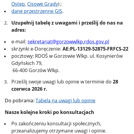
Ostęp
Cisowe Grądy
;
,
)
dane przestrzenne GIS
.
Uzupełnij tabelę z uwagami i prześlij do nas na
adres:
e-mail:
sekretariat@gorzowwlkp.rdos.gov.pl
skrzynki e-Doręczenie:
AE:PL-13129-52875-FRFCS-22
pocztowy: RDOŚ w Gorzowie Wlkp. ul. Kosynierów
Gdyńskich 79,
66-400 Gorzów Wlkp.
Prześlij swoje uwagi lub opinie w terminie do
28
czerwca 2026 r.
Do pobrania:
Tabela na uwagi lub opinie
Nasze kolejne kroki po konsultacjach
Po zakończeniu konsultacji społecznych,
przeanalizujemy otrzymane uwagi i opinie.