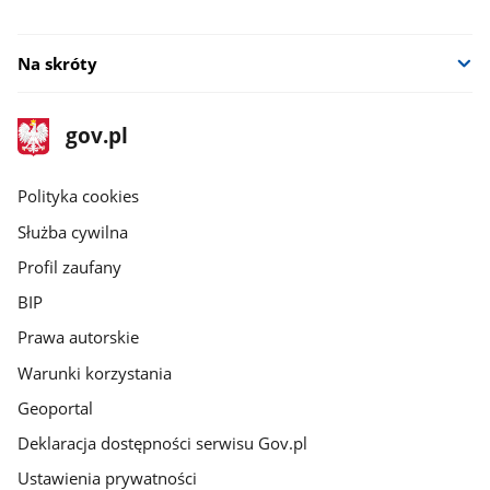
Na skróty
stopka
Strona
gov.pl
gov.pl
główna
gov.pl
Polityka cookies
Służba cywilna
Profil zaufany
BIP
Prawa autorskie
Warunki korzystania
Geoportal
Deklaracja dostępności serwisu Gov.pl
Ustawienia prywatności