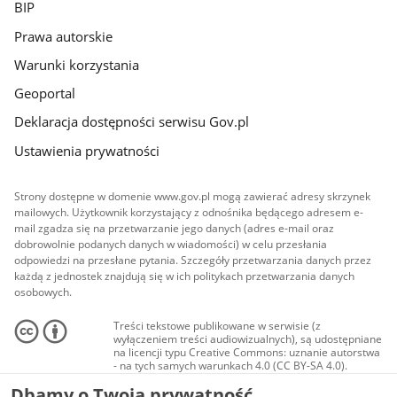
BIP
Prawa autorskie
Warunki korzystania
Geoportal
Deklaracja dostępności serwisu Gov.pl
Ustawienia prywatności
Strony dostępne w domenie www.gov.pl mogą zawierać adresy skrzynek
mailowych. Użytkownik korzystający z odnośnika będącego adresem e-
mail zgadza się na przetwarzanie jego danych (adres e-mail oraz
dobrowolnie podanych danych w wiadomości) w celu przesłania
odpowiedzi na przesłane pytania. Szczegóły przetwarzania danych przez
każdą z jednostek znajdują się w ich politykach przetwarzania danych
osobowych.
Treści tekstowe publikowane w serwisie (z
wyłączeniem treści audiowizualnych), są udostępniane
na licencji typu Creative Commons: uznanie autorstwa
- na tych samych warunkach 4.0 (CC BY-SA 4.0).
Materiały audiowizualne, w tym zdjęcia, materiały
Dbamy o Twoją prywatność
audio i wideo, są udostępniane na licencji typu