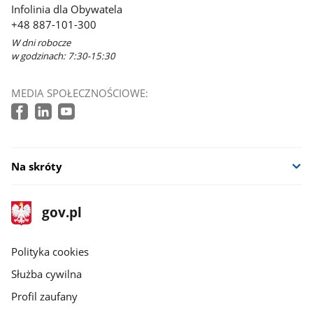
Infolinia dla Obywatela
+48 887-101-300
W dni robocze
w godzinach: 7:30-15:30
MEDIA SPOŁECZNOŚCIOWE:
Na skróty
stopka
Strona
gov.pl
gov.pl
główna
gov.pl
Polityka cookies
Służba cywilna
Profil zaufany