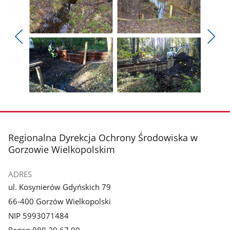
Pokaż
Pokaż
zdjęcie
zdjęcie
Pokaż
Poka
1
2
poprzednie
nest
z
z
zdjęcia
zdjęc
galerii.
galerii.
Pokaż
Pokaż
zdjęcie
zdjęcie
3
4
z
z
stopka
Regionalna Dyrekcja Ochrony Środowiska w
galerii.
galerii.
Gorzowie Wielkopolskim
ADRES
ul. Kosynierów Gdyńskich 79
66-400 Gorzów Wielkopolski
NIP 5993071484
Regon 080 29 67 00