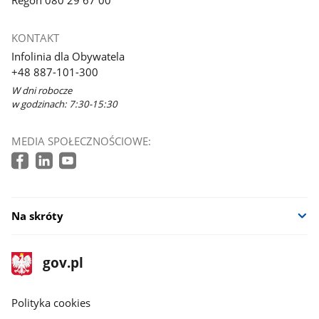
KONTAKT
Infolinia dla Obywatela
+48 887-101-300
W dni robocze
w godzinach: 7:30-15:30
MEDIA SPOŁECZNOŚCIOWE:
Na skróty
stopka
Strona
gov.pl
gov.pl
główna
gov.pl
Polityka cookies