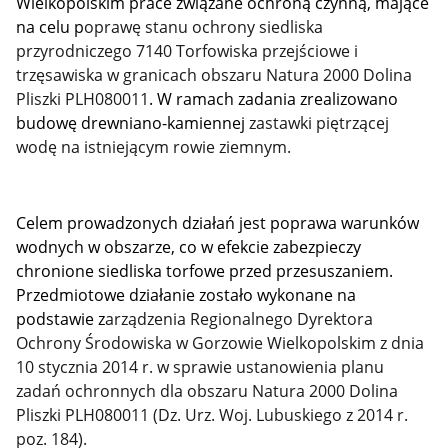
Wielkopolskim prace związane ochroną czynną, mające
na celu p
oprawę stanu ochrony siedliska
przyrodniczego
7140 Torfowiska przejściowe i
trzęsawiska w granicach obszaru Natura 2000 Dolina
Pliszki PLH080011
. W ramach zadania zrealizowano
budowę drewniano-kamiennej
zastawki piętrzącej
wodę na istniejącym rowie ziemnym.
Celem prowadzonych działań jest poprawa warunków
wodnych w obszarze, co w efekcie zabezpieczy
chronione siedliska torfowe przed przesuszaniem.
Przedmiotowe działanie zostało wykonane na
podstawie z
arządzenia Regionalnego Dyrektora
Ochrony Środowiska w Gorzowie Wielkopolskim z dnia
10 stycznia 2014 r. w sprawie ustanowienia planu
zadań ochronnych dla obszaru Natura 2000 Dolina
Pliszki PLH080011 (Dz. Urz. Woj. Lubuskiego z 2014 r.
poz. 184).