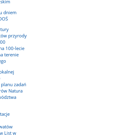
lskim
ku dniem
RDOŚ
 tury
tów przyrody
100
na 100-lecie
a terenie
ego
okalnej
e
 planu zadań
rów Natura
ewództwa
tacje
rwatów
w List w