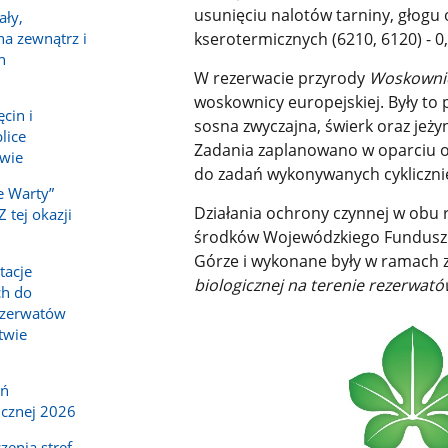
usunięciu nalotów tarniny, głogu
ały,
na zewnątrz i
kserotermicznych (6210, 6120) - 0,
h
W rezerwacie przyrody
Woskowni
woskownicy europejskiej. Były to
cin i
sosna zwyczajna, świerk oraz jeży
lice
Zadania zaplanowano w oparciu o
owie
do zadań wykonywanych cyklicznie 
e Warty”
Działania ochrony czynnej w obu
 tej okazji
środków Wojewódzkiego Funduszu
Górze i wykonane były w ramach 
tacje
biologicznej na terenie rezerwat
ch do
ezerwatów
twie
eń
icznej 2026
zenia stref