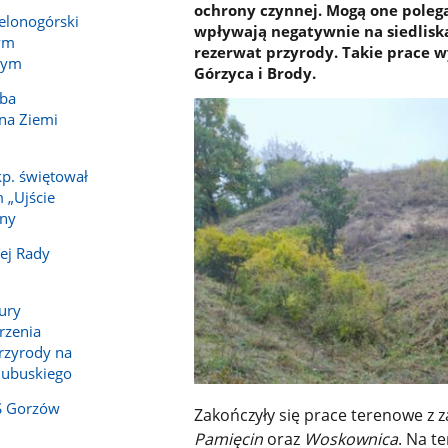
ochrony czynnej. Mogą one poleg
elonogórski
wpływają negatywnie na siedliska
ym
rezerwat przyrody. Takie prace
wym
Górzyca i Brody.
óba
 na Ziemi
p. świętował
 „Ujście
iny
ej Rady
tury
rzenia
rzyrody na
lubuskiego
Ś Gorzów
Zakończyły się prace terenowe z 
Pamięcin
oraz
Woskownica
.
Na te