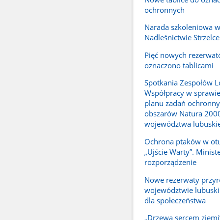
ochronnych
Narada szkoleniowa 
Nadleśnictwie Strzelce
Pięć nowych rezerwat
oznaczono tablicami
Spotkania Zespołów L
Współpracy w sprawie 
planu zadań ochronny
obszarów Natura 2000
województwa lubuski
Ochrona ptaków w otu
„Ujście Warty”. Minist
rozporządzenie
Nowe rezerwaty przy
województwie lubusk
dla społeczeństwa
„Drzewa sercem ziemi” 