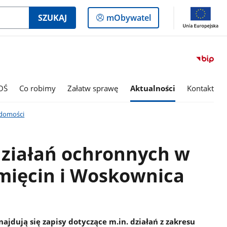
Logowanie
SZUKAJ
mObywatel
do
panelu
OŚ
Co robimy
Załatw sprawę
Aktualności
Kontakt
domości
działań ochronnych w
mięcin i Woskownica
jdują się zapisy dotyczące m.in. działań z zakresu