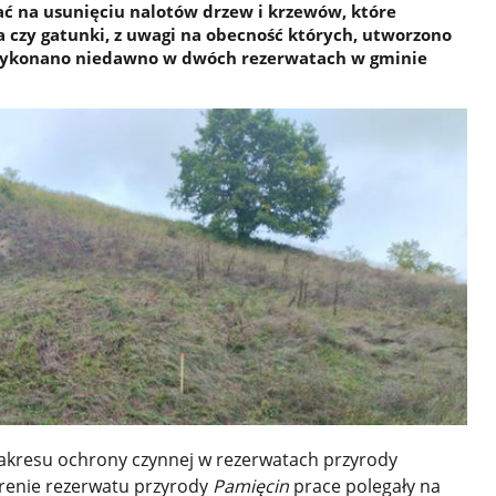
ać na usunięciu nalotów drzew i krzewów, które
 czy gatunki, z uwagi na obecność których, utworzono
 wykonano niedawno w dwóch rezerwatach w gminie
zakresu ochrony czynnej w rezerwatach przyrody
renie rezerwatu przyrody
Pamięcin
prace polegały na