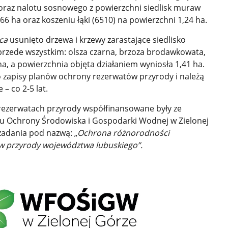
 oraz nalotu sosnowego z powierzchni siedlisk muraw
66 ha oraz koszeniu łąki (6510) na powierzchni 1,24 ha.
ca
usunięto drzewa i krzewy zarastające siedlisko
 przede wszystkim: olsza czarna, brzoza brodawkowata,
na, a powierzchnia objęta działaniem wyniosła 1,41 ha.
 zapisy planów ochrony rezerwatów przyrody i należą
– co 2-5 lat.
 rezerwatach przyrody współfinansowane były ze
 Ochrony Środowiska i Gospodarki Wodnej w Zielonej
zadania pod nazwą: „
Ochrona różnorodności
ów przyrody województwa lubuskiego”.