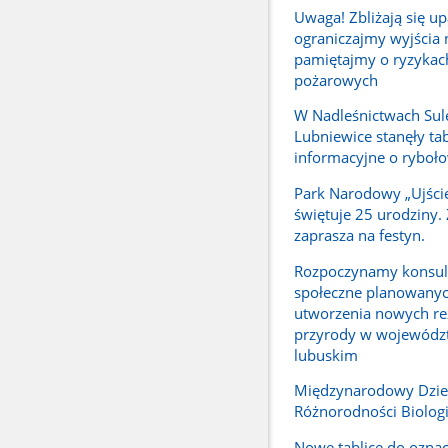
Uwaga! Zbliżają się up
ograniczajmy wyjścia 
pamiętajmy o ryzykac
pożarowych
W Nadleśnictwach Sulę
Lubniewice stanęły tab
informacyjne o ryboł
Park Narodowy „Ujści
świętuje 25 urodziny. Z
zaprasza na festyn.
Rozpoczynamy konsul
społeczne planowany
utworzenia nowych r
przyrody w wojewódz
lubuskim
Międzynarodowy Dzi
Różnorodności Biolog
Nowe tablice do oznac