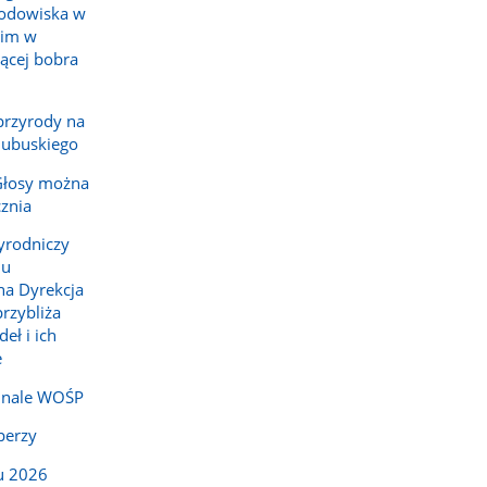
rodowiska w
kim w
zącej bobra
przyrody na
lubuskiego
Głosy można
cznia
yrodniczy
lu
a Dyrekcja
rzybliża
ł i ich
e
inale WOŚP
perzy
u 2026