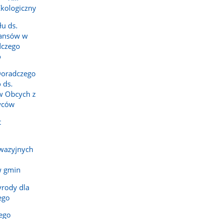
Ekologiczny
u ds.
inansów w
dczego
o
Doradczego
 ds.
w Obcych z
wców
t
nwazyjnych
w gmin
yrody dla
ego
ego