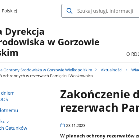
 Polskiej
a Dyrekcja
rodowiska w Gorzowie
skim
O RD
ja Ochrony Środowiska w Gorzowie Wielkopolskim
Aktualności
Wia
ań ochronnych w rezerwach Pamięcin i Woskownica
Zakończenie 
u dniem
RDOŚ
rezerwach Pa
błotnemu
ku z
23.11.2023
ych Gatunków
W planach ochrony rezerwatów zna