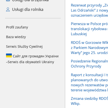
Rezerwat przyrody „Zi
Usługi dla rolnika
Las Odrzański” z now
oznaczeniem urzędo
Pierwsza w Polsce pr
Profil zaufany
translokacji rybołowa
Lubuskiej
Baza wiedzy
RDOŚ w Gorzowie Wlk
Serwis Służby Cywilnej
z Parkiem Narodowym
Warty” jego 25. urodz
Сайт для громадян України
Posiedzenie Regionaln
–
Serwis dla obywateli Ukrainy
Ochrony Przyrody
Raport z konsultacji I 
planowanych do utwo
nowych rezerwatów p
terenie województwa 
Zmiana siedziby RDO
Wlkp.