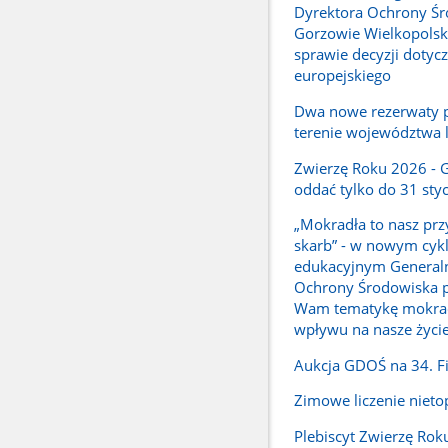
Dyrektora Ochrony Ś
Gorzowie Wielkopols
sprawie decyzji dotyc
europejskiego
Dwa nowe rezerwaty 
terenie województwa 
Zwierzę Roku 2026 - 
oddać tylko do 31 sty
„Mokradła to nasz prz
skarb” - w nowym cyk
edukacyjnym Generaln
Ochrony Środowiska p
Wam tematykę mokrade
wpływu na nasze życi
Aukcja GDOŚ na 34. F
Zimowe liczenie nieto
Plebiscyt Zwierzę Rok