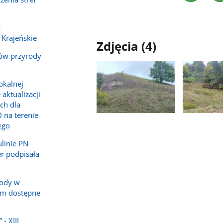
w
 Krajeńskie
Zdjęcia (4)
ów przyrody
okalnej
aktualizacji
ch dla
 na terenie
Pokaż
Pokaż
ego
zdjęcie
zdjęcie
1
2
linie PN
z
z
er podpisała
galerii.
galerii.
rody w
im dostępne
- XIII