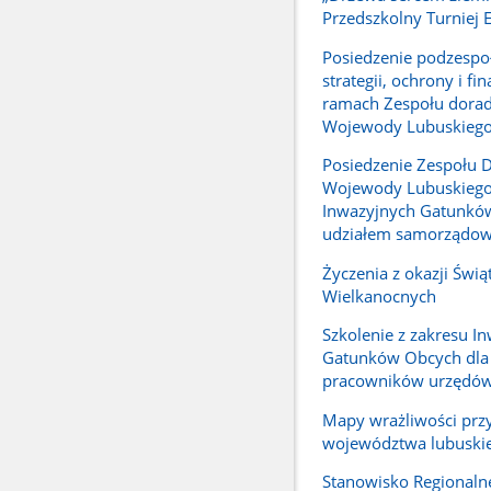
Przedszkolny Turniej 
Posiedzenie podzespoł
strategii, ochrony i f
ramach Zespołu dora
Wojewody Lubuskieg
Posiedzenie Zespołu 
Wojewody Lubuskiego
Inwazyjnych Gatunkó
udziałem samorządo
Życzenia z okazji Świą
Wielkanocnych
Szkolenie z zakresu I
Gatunków Obcych dla
pracowników urzędó
Mapy wrażliwości prz
województwa lubuski
Stanowisko Regionaln