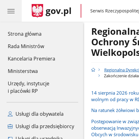
gov.pl
gov.pl
Serwis Rzeczypospolitej
Regionaln
gov.pl
Strona główna
Ochrony Ś
Rada Ministrów
Wielkopol
Kancelaria Premiera
Regionalna Dyrekc
Ministerstwa
Zakończenie dział
Urzędy, instytucje
i placówki RP
14 sierpnia 2026 rok
wolnym od pracy w 
Na ratunek żółwiowi 
Usługi dla obywatela
Postępowanie w związ
Usługi dla przedsiębiorcy
obserwacją Inwazyjn
Obcych w środowisku
Usługi dla urzędnika