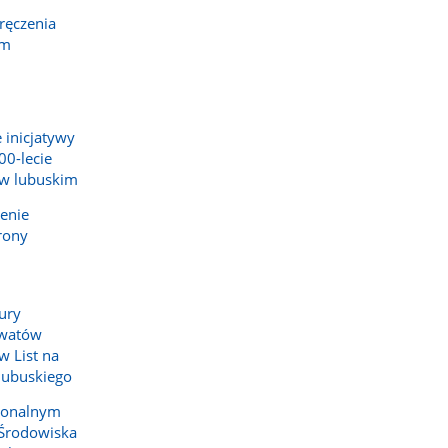
ręczenia
em
 inicjatywy
00-lecie
w lubuskim
enie
rony
tury
rwatów
w List na
lubuskiego
ionalnym
Środowiska