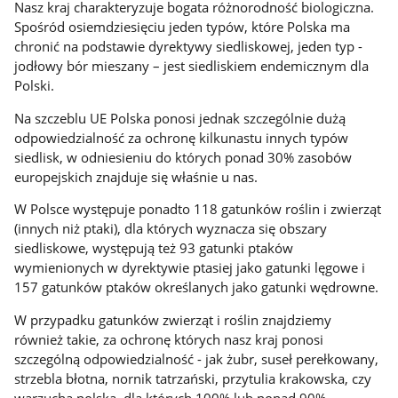
Nasz kraj charakteryzuje bogata różnorodność biologiczna.
Spośród osiemdziesięciu jeden typów, które Polska ma
chronić na podstawie dyrektywy siedliskowej, jeden typ -
jodłowy bór mieszany – jest siedliskiem endemicznym dla
Polski.
Na szczeblu UE Polska ponosi jednak szczególnie dużą
odpowiedzialność za ochronę kilkunastu innych typów
siedlisk, w odniesieniu do których ponad 30% zasobów
europejskich znajduje się właśnie u nas.
W Polsce występuje ponadto 118 gatunków roślin i zwierząt
(innych niż ptaki), dla których wyznacza się obszary
siedliskowe, występują też 93 gatunki ptaków
wymienionych w dyrektywie ptasiej jako gatunki lęgowe i
157 gatunków ptaków określanych jako gatunki wędrowne.
W przypadku gatunków zwierząt i roślin znajdziemy
również takie, za ochronę których nasz kraj ponosi
szczególną odpowiedzialność - jak żubr, suseł perełkowany,
strzebla błotna, nornik tatrzański, przytulia krakowska, czy
warzucha polska, dla których 100% lub ponad 90%