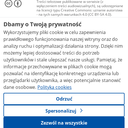
Treści tekstowe publikowane w serwisie (z
wyłączeniem treści audiowizualnych), są udostępniane
na licencji typu Creative Commons: uznanie autorstwa
- na tych samych warunkach 4.0 (CC BY-SA 4.0).
Materiały audiowizualne, w tym zdjęcia, materiały
Dbamy o Twoją prywatność
audio i wideo, są udostępniane na licencji typu
Creative Commons: uznanie autorstwa użycie
Wykorzystujemy pliki cookie w celu zapewnienia
niekomercyjne - bez utworów zależnych 4.0 (CC BY-
NC-ND 4.0), o ile nie jest to stwierdzone inaczej.
prawidłowego funkcjonowania naszej witryny oraz do
analizy ruchu i optymalizacji działania strony. Dzięki nim
możemy lepiej dostosować treści do potrzeb
użytkowników i stale ulepszać nasze usługi. Pamiętaj, że
informacje przechowywane w plikach cookie mogą
pozwalać na identyfikację konkretnego urządzenia lub
przeglądarki użytkownika, a więc potencjalnie stanowić
dane osobowe.
Polityka cookies
Odrzuć
Spersonalizuj
Zezwól na wszystkie