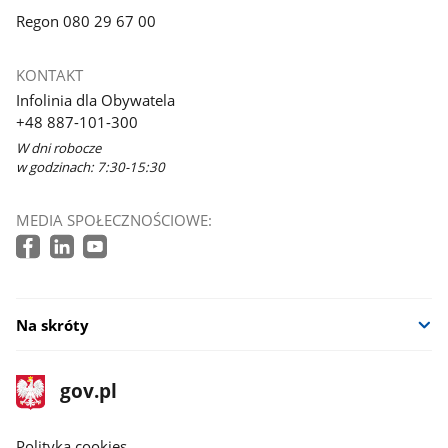
Regon 080 29 67 00
KONTAKT
Infolinia dla Obywatela
+48 887-101-300
W dni robocze
w godzinach: 7:30-15:30
MEDIA SPOŁECZNOŚCIOWE:
Na skróty
stopka
Strona
gov.pl
gov.pl
główna
gov.pl
Polityka cookies