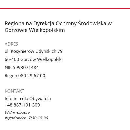
Pokaż
Pokaż
zdjęcie
zdjęcie
3
4
z
z
stopka
Regionalna Dyrekcja Ochrony Środowiska w
galerii.
galerii.
Gorzowie Wielkopolskim
ADRES
ul. Kosynierów Gdyńskich 79
66-400 Gorzów Wielkopolski
NIP 5993071484
Regon 080 29 67 00
KONTAKT
Infolinia dla Obywatela
+48 887-101-300
W dni robocze
w godzinach: 7:30-15:30