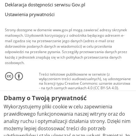
Deklaracja dostępności serwisu Gov.pl
Ustawienia prywatności
Strony dostępne w domenie www.gov.pl mogą zawierać adresy skrzynek
mailowych. Użytkownik korzystający z odnośnika będącego adresem e-
mail zgadza się na przetwarzanie jego danych (adres e-mail oraz
dobrowolnie podanych danych w wiadomości) w celu przesłania
odpowiedzi na przesłane pytania. Szczegóły przetwarzania danych przez
każdą z jednostek znajdują się w ich politykach przetwarzania danych
osobowych.
Treści tekstowe publikowane w serwisie (z
wyłączeniem treści audiowizualnych), są udostępniane
na licencji typu Creative Commons: uznanie autorstwa
- na tych samych warunkach 4.0 (CC BY-SA 4.0).
Materiały audiowizualne, w tym zdjęcia, materiały
Dbamy o Twoją prywatność
audio i wideo, są udostępniane na licencji typu
Creative Commons: uznanie autorstwa użycie
Wykorzystujemy pliki cookie w celu zapewnienia
niekomercyjne - bez utworów zależnych 4.0 (CC BY-
NC-ND 4.0), o ile nie jest to stwierdzone inaczej.
prawidłowego funkcjonowania naszej witryny oraz do
analizy ruchu i optymalizacji działania strony. Dzięki nim
możemy lepiej dostosować treści do potrzeb
użytkowników i stale ulepszać nasze usługi. Pamiętaj, że