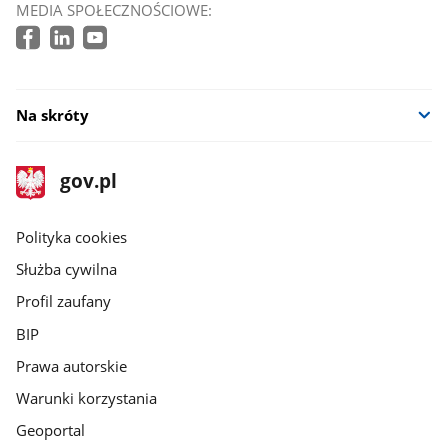
MEDIA SPOŁECZNOŚCIOWE:
Na skróty
stopka
Strona
gov.pl
gov.pl
główna
gov.pl
Polityka cookies
Służba cywilna
Profil zaufany
BIP
Prawa autorskie
Warunki korzystania
Geoportal