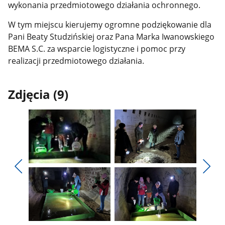
wykonania przedmiotowego działania ochronnego.
W tym miejscu kierujemy ogromne podziękowanie dla
Pani Beaty Studzińskiej oraz Pana Marka Iwanowskiego
BEMA S.C. za wsparcie logistyczne i pomoc przy
realizacji przedmiotowego działania.
Zdjęcia (9)
Pokaż
Pokaż
zdjęcie
zdjęcie
Pokaż
Poka
1
2
poprzednie
nest
z
z
zdjęcia
zdjęc
galerii.
galerii.