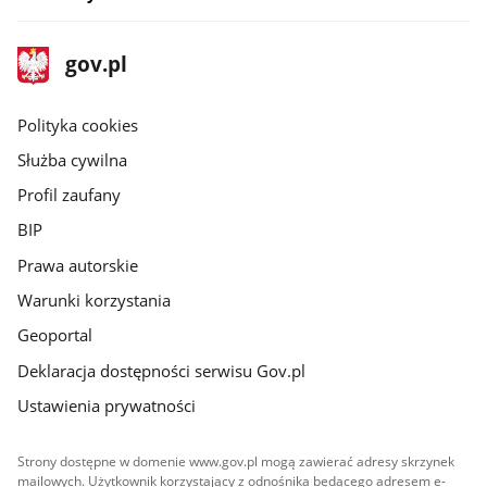
stopka
Strona
gov.pl
gov.pl
główna
gov.pl
Polityka cookies
Służba cywilna
Profil zaufany
BIP
Prawa autorskie
Warunki korzystania
Geoportal
Deklaracja dostępności serwisu Gov.pl
Ustawienia prywatności
Strony dostępne w domenie www.gov.pl mogą zawierać adresy skrzynek
mailowych. Użytkownik korzystający z odnośnika będącego adresem e-