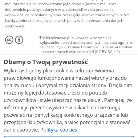
mail zgadza się na przetwarzanie jego danych (adres e-mail oraz
dobrowolnie podanych danych w wiadomości) w celu przesłania
odpowiedzi na przesłane pytania. Szczegóły przetwarzania danych przez
każdą z jednostek znajdują się w ich politykach przetwarzania danych
osobowych.
Treści tekstowe publikowane w serwisie (z
wyłączeniem treści audiowizualnych), są udostępniane
na licencji typu Creative Commons: uznanie autorstwa
- na tych samych warunkach 4.0 (CC BY-SA 4.0).
Materiały audiowizualne, w tym zdjęcia, materiały
Dbamy o Twoją prywatność
audio i wideo, są udostępniane na licencji typu
Creative Commons: uznanie autorstwa użycie
Wykorzystujemy pliki cookie w celu zapewnienia
niekomercyjne - bez utworów zależnych 4.0 (CC BY-
NC-ND 4.0), o ile nie jest to stwierdzone inaczej.
prawidłowego funkcjonowania naszej witryny oraz do
analizy ruchu i optymalizacji działania strony. Dzięki nim
możemy lepiej dostosować treści do potrzeb
użytkowników i stale ulepszać nasze usługi. Pamiętaj, że
informacje przechowywane w plikach cookie mogą
pozwalać na identyfikację konkretnego urządzenia lub
przeglądarki użytkownika, a więc potencjalnie stanowić
dane osobowe.
Polityka cookies