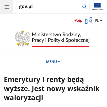
gov.pl
przejdź
do
wyszukiwar
Otwórz
Zmień 
PL
okno
z
tłumaczem
języka
migowego
MENU
Emerytury i renty będą
wyższe. Jest nowy wskaźnik
waloryzacji