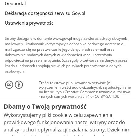
Geoportal
Deklaracja dostępności serwisu Gov.pl
Ustawienia prywatności
Strony dostępne w domenie www.gov.pl mogą zawierać adresy skrzynek
mailowych. Użytkownik korzystający z odnośnika będącego adresem e-
mail zgadza się na przetwarzanie jego danych (adres e-mail oraz
dobrowolnie podanych danych w wiadomości) w celu przesłania
odpowiedzi na przesłane pytania. Szczegóły przetwarzania danych przez
każdą z jednostek znajdują się w ich politykach przetwarzania danych
osobowych.
Treści tekstowe publikowane w serwisie (z
wyłączeniem treści audiowizualnych), są udostępniane
na licencji typu Creative Commons: uznanie autorstwa
- na tych samych warunkach 4.0 (CC BY-SA 4.0).
Materiały audiowizualne, w tym zdjęcia, materiały
Dbamy o Twoją prywatność
audio i wideo, są udostępniane na licencji typu
Creative Commons: uznanie autorstwa użycie
Wykorzystujemy pliki cookie w celu zapewnienia
niekomercyjne - bez utworów zależnych 4.0 (CC BY-
NC-ND 4.0), o ile nie jest to stwierdzone inaczej.
prawidłowego funkcjonowania naszej witryny oraz do
analizy ruchu i optymalizacji działania strony. Dzięki nim