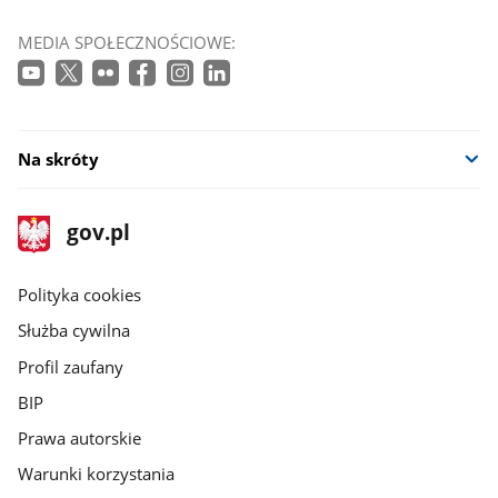
MEDIA SPOŁECZNOŚCIOWE:
Na skróty
stopka
Strona
gov.pl
gov.pl
główna
gov.pl
Polityka cookies
Służba cywilna
Profil zaufany
BIP
Prawa autorskie
Warunki korzystania