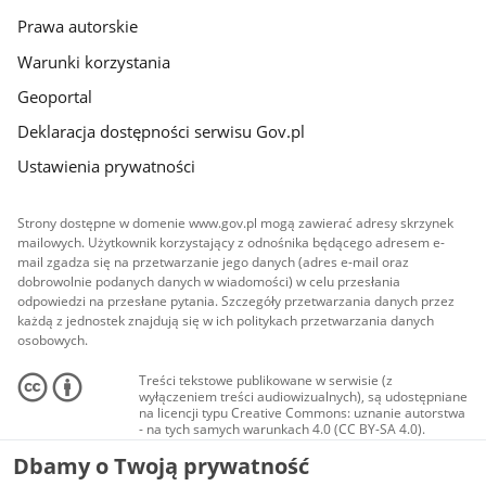
Prawa autorskie
Warunki korzystania
Geoportal
Deklaracja dostępności serwisu Gov.pl
Ustawienia prywatności
Strony dostępne w domenie www.gov.pl mogą zawierać adresy skrzynek
mailowych. Użytkownik korzystający z odnośnika będącego adresem e-
mail zgadza się na przetwarzanie jego danych (adres e-mail oraz
dobrowolnie podanych danych w wiadomości) w celu przesłania
odpowiedzi na przesłane pytania. Szczegóły przetwarzania danych przez
każdą z jednostek znajdują się w ich politykach przetwarzania danych
osobowych.
Treści tekstowe publikowane w serwisie (z
wyłączeniem treści audiowizualnych), są udostępniane
na licencji typu Creative Commons: uznanie autorstwa
- na tych samych warunkach 4.0 (CC BY-SA 4.0).
Materiały audiowizualne, w tym zdjęcia, materiały
Dbamy o Twoją prywatność
audio i wideo, są udostępniane na licencji typu
Creative Commons: uznanie autorstwa użycie