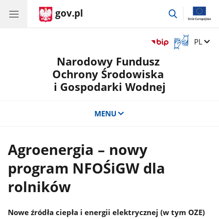
gov.pl
przejdź
do
wyszukiwar
Otwórz
Zmień 
PL
okno
Narodowy Fundusz
z
tłumaczem
Ochrony Środowiska
języka
i Gospodarki Wodnej
migowego
MENU
Agroenergia – nowy
program NFOŚiGW dla
rolników
Nowe źródła ciepła i energii elektrycznej (w tym OZE)