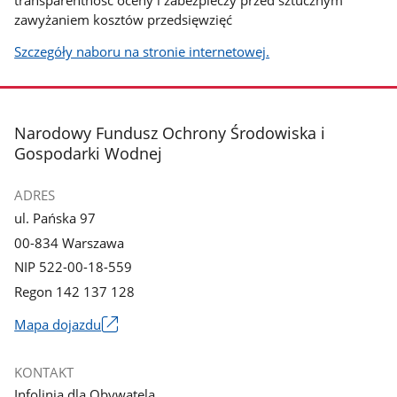
zawyżaniem kosztów przedsięwzięć
Szczegóły naboru na stronie internetowej.
stopka
Narodowy Fundusz Ochrony Środowiska i
Gospodarki Wodnej
ADRES
ul. Pańska 97
00-834 Warszawa
NIP 522-00-18-559
Regon 142 137 128
Mapa dojazdu
Link
otworzy
KONTAKT
się
Infolinia dla Obywatela