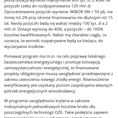
jedna dotacja wyniesie maksymalnie 800 tys. zł. Z kolei na
pożyczki czeka do rozdysponowania 120 mln zł.
Oprocentowanie pożyczki wyniesie: WIBOR 3M + 50 pb, nie
mniej niż 2% przy okresie finansowania nie dłuższym niż 15
lat. Kwoty pożyczki będą się wahać między 100 tys. zł a 2
mln zł. Dotacje wyniosą do 40%, a pożyczki – do 100%
kosztów kwalifikowanych. Nabór ma charakter ciągły, co
oznacza, że wnioski rozpatrywane będą na bieżąco, do
wyczerpania środków.
Ponieważ program ma m.in. na celu poprawę lokalnego
bezpieczeństwa energetycznego i promuje koncepcję
samowystarczalności energetycznej, to finansowane
projekty obligatoryjne muszą uwzględniać przedsięwzięcie z
zakresu utworzenia nowego źródła energii. Równocześnie
weryfikowany jest uzyskany poziom zaspokojenia własnych
potrzeb energetycznych wnioskodawcy.
W programie uwzględniono kryteria w zakresie
maksymalnych jednostkowych kosztów brutto dla
poszczególnych technologii OZE. Takie podejście zapewni
transparentność oceny i zabezpieczy przed sztucznym