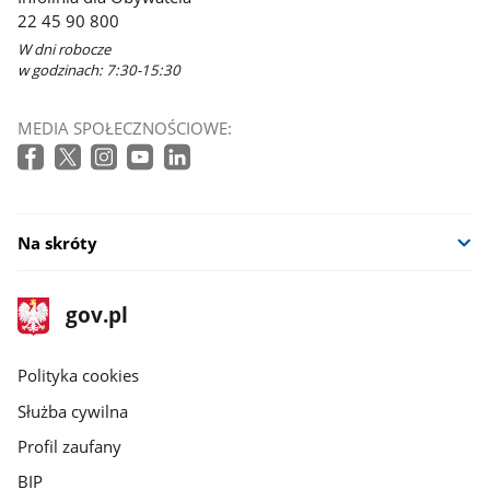
w
22 45 90 800
nowym
W dni robocze
oknie
w godzinach: 7:30-15:30
MEDIA SPOŁECZNOŚCIOWE:
Na skróty
stopka
Strona
gov.pl
gov.pl
główna
gov.pl
Polityka cookies
Służba cywilna
Profil zaufany
BIP