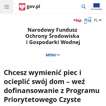
gov.pl
przejdź
do
wyszukiwar
Otwórz
Zmień 
PL
okno
Narodowy Fundusz
z
tłumaczem
Ochrony Środowiska
języka
i Gospodarki Wodnej
migowego
MENU
Chcesz wymienić piec i
ocieplić swój dom – weź
dofinansowanie z Programu
Priorytetowego Czyste