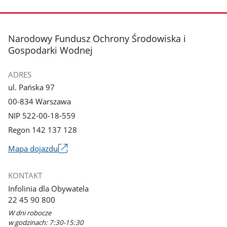
stopka
Narodowy Fundusz Ochrony Środowiska i
Gospodarki Wodnej
ADRES
ul. Pańska 97
00-834 Warszawa
NIP 522-00-18-559
Regon 142 137 128
Mapa dojazdu
Link
otworzy
KONTAKT
się
Infolinia dla Obywatela
w
22 45 90 800
nowym
W dni robocze
oknie
w godzinach: 7:30-15:30