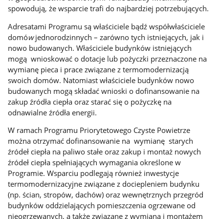
spowodują, że wsparcie trafi do najbardziej potrzebujących.
Adresatami Programu są właściciele bądź współwłaściciele
domó
w
jednorodzinnych – zarówno tych istniejących, jak i
nowo budowanych. Właściciele budynków istniejących
mogą wnioskować o dotacje lub pożyczki przeznaczone na
wymianę pieca i prace związane z termomodernizacją
swoich domów. Natomiast właściciele budynków nowo
budowanych mogą składać wnioski o dofinansowanie na
zakup źródła ciepła oraz starać się o pożyczkę na
odnawialne źródła energii.
W ramach Programu Priorytetowego Czyste Powietrze
można otrzymać dofinansowanie na wymianę starych
źródeł ciepła na paliwo stałe oraz zakup i montaż nowych
źródeł ciepła spełniających wymagania określone w
Programie. Wsparciu podlegają również inwestycje
termomodernizacyjne związane z dociepleniem budynku
(np. ścian, stropów, dachów) oraz wewnętrznych przegród
budynków oddzielających pomieszczenia ogrzewane od
nieogrzewanych, a także związane z wymianą i montażem