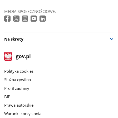
MEDIA SPOŁECZNOŚCIOWE:
Na skróty
stopka
Strona
gov.pl
gov.pl
główna
gov.pl
Polityka cookies
Służba cywilna
Profil zaufany
BIP
Prawa autorskie
Warunki korzystania