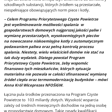
szkodliwych substancji, których źródłem są przestarzałe,
niespełniające obowiązujących norm piece i kotły.
– Celem Programu Priorytetowego Czyste Powietrze
jest
wyeliminowanie możliwości spalania w
gospodarstwach domowych najgorszej jakości paliw i
wymianę przestarzałych, wysokoemisyjnych pieców
na
nowoczesne niskoemisyjne kotły z automatycznym
podawaniem paliwa oraz pełną kontrolą procesu
spalania.
Niestety, wielu właścicieli domów nie stać na
tak duży wydatek. Dlatego powstał Program
Priorytetowy Czyste Powietrze,
żeby wspomóc
finansowo tych mieszkańców, których sytuacja
materialna nie pozwala w całości sfinansować wymianę
źródeł ciepła oraz termomodernizację budynków – mówi
Anna Król Wiceprezes NFOŚiGW.
Łączna pula środków przeznaczona na Program Czyste
Powietrze to 103 miliardy złotych. Wysokość wsparcia
zależy od średnich miesięcznych dochodów na jedną osobę
w gospodarstwie domowym. Takie zasady kwalifikacji