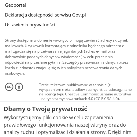
Geoportal
Deklaracja dostępności serwisu Gov.pl
Ustawienia prywatności
Strony dostępne w domenie www.gov.pl mogą zawierać adresy skrzynek
mailowych. Użytkownik korzystający z odnośnika będącego adresem e-
mail zgadza się na przetwarzanie jego danych (adres e-mail oraz
dobrowolnie podanych danych w wiadomości) w celu przesłania
odpowiedzi na przesłane pytania. Szczegóły przetwarzania danych przez
każdą z jednostek znajdują się w ich politykach przetwarzania danych
osobowych.
Treści tekstowe publikowane w serwisie (z
wyłączeniem treści audiowizualnych), są udostępniane
na licencji typu Creative Commons: uznanie autorstwa
- na tych samych warunkach 4.0 (CC BY-SA 4.0).
Materiały audiowizualne, w tym zdjęcia, materiały
Dbamy o Twoją prywatność
audio i wideo, są udostępniane na licencji typu
Creative Commons: uznanie autorstwa użycie
Wykorzystujemy pliki cookie w celu zapewnienia
niekomercyjne - bez utworów zależnych 4.0 (CC BY-
NC-ND 4.0), o ile nie jest to stwierdzone inaczej.
prawidłowego funkcjonowania naszej witryny oraz do
analizy ruchu i optymalizacji działania strony. Dzięki nim