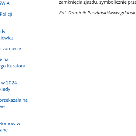
zamknięcia zjazdu, symbolicznie prz
MSWiA
Fot. Dominik Paszliński/www.gdansk.
olicji
ody
iewicz
i zamiecie
e na
go Kuratora
a w 2024
kiedy
rzekazała na
we
y Romów w
nane