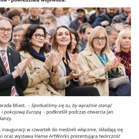
arada Miast. -
Spotkaliśmy się tu, by wyraźnie stanąć
ą i pokojową Europą
- podkreślił podczas otwarcia Jan
Hanzy.
inauguracji w czwartek do niedzieli włącznie, składają się
cki oraz wystawa Hanse ArtWorks prezentująca twórczość