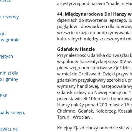
artystyczną pod hasłem “made in Ha
44. Międzynarodowe Dni Hanzy 
z rezerwy
dążeniach do stworzenia lepszego, 
poglądów i doświadczeń dla liderów
wreszcie okazja do podtrzymywania 
ji i
kulturalnych między zrzeszonymi mi
 w gminie
Gdańsk w Hanzie
Przynależność Gdańska do związku 
jętych
wspólnoty hanzeatyckiej sięga XIV 
pierwszego uczestnictwa w Zjeździe „
ln zł dla
w mieście Greifswald. Dzięki przyw
o i gminy
gdańskim przysługiwały szerokie upr
wymiany handlowej, następowała wym
Gdańsk należy do Nowej Hanzy od 199
 PSP
przedstawicieli 106 miast; honorowy
Hanzy należy ponad 200 miast z 16 p
Chełmno, Gdańsk, Kołobrzeg, Koszalin
pady śniegu,
Toruń i Wrocław..
Kolejny Zjazd Hanzy odbędzie się w
ewicz na