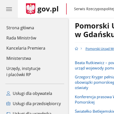
gov.pl
gov.pl
Serwis Rzeczypospolitej
Pomorski 
gov.pl
Strona główna
w Gdańsk
Rada Ministrów
Kancelaria Premiera
Pomorski Urząd W
Ministerstwa
Beata Rutkiewicz – p
urząd wojewody pomo
Urzędy, instytucje
i placówki RP
Grzegorz Kryger pełn
obowiązki pomorskieg
oświaty
Usługi dla obywatela
Konferencja prasowa
Pomorskiej
Usługi dla przedsiębiorcy
Światełko Betlejemski
Usługi dla urzędnika