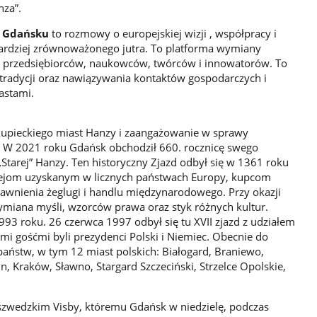
nza”.
w Gdańsku
to rozmowy o europejskiej wizji , współpracy i
bardziej zrównoważonego jutra. To platforma wymiany
, przedsiębiorców, naukowców, twórców i innowatorów. To
tradycji oraz nawiązywania kontaktów gospodarczych i
astami.
kupieckiego miast Hanzy i zaangażowanie w sprawy
w. W 2021 roku Gdańsk obchodził 660. rocznicę swego
Starej” Hanzy. Ten historyczny Zjazd odbył się w 1361 roku
ilejom uzyskanym w licznych państwach Europy, kupcom
awnienia żeglugi i handlu międzynarodowego. Przy okazji
iana myśli, wzorców prawa oraz styk różnych kultur.
3 roku. 26 czerwca 1997 odbył się tu XVII zjazd z udziałem
mi gośćmi byli prezydenci Polski i Niemiec. Obecnie do
aństw, w tym 12 miast polskich: Białogard, Braniewo,
, Kraków, Sławno, Stargard Szczeciński, Strzelce Opolskie,
 szwedzkim Visby, któremu Gdańsk w niedzielę, podczas