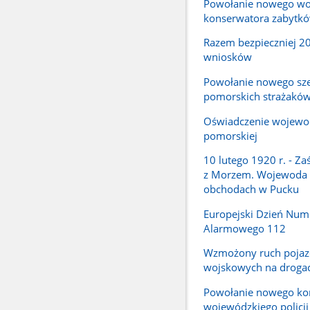
Powołanie nowego wo
konserwatora zabytk
Razem bezpieczniej 2
wniosków
Powołanie nowego sz
pomorskich strażakó
Oświadczenie wojewo
pomorskiej
10 lutego 1920 r. - Za
z Morzem. Wojewoda
obchodach w Pucku
Europejski Dzień Num
Alarmowego 112
Wzmożony ruch poja
wojskowych na droga
Powołanie nowego k
wojewódzkiego policj