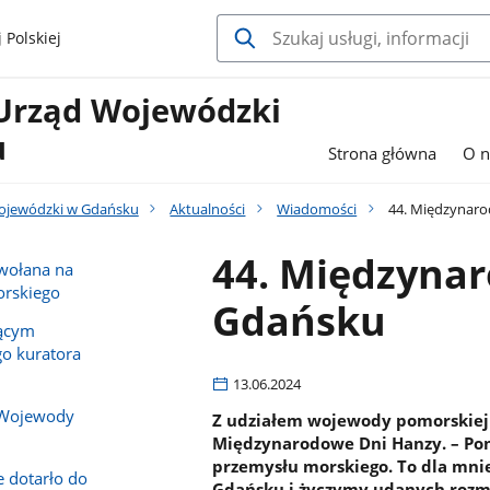
 Polskiej
Urząd Wojewódzki
u
Strona główna
O n
ojewódzki w Gdańsku
Aktualności
Wiadomości
44. Międzynaro
44. Międzyna
owołana na
rskiego
Gdańsku
iącym
o kuratora
13.06.2024
 Wojewody
Z udziałem wojewody pomorskiej
Międzynarodowe Dni Hanzy. – Pomo
przemysłu morskiego. To dla mni
e dotarło do
Gdańsku i życzymy udanych rozm