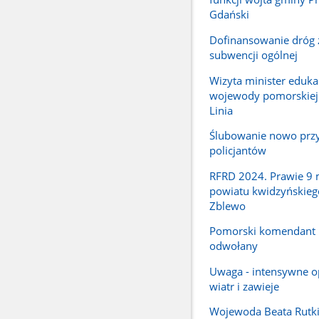
Gdański
Dofinansowanie dróg 
subwencji ogólnej
Wizyta minister edukac
wojewody pomorskiej
Linia
Ślubowanie nowo przy
policjantów
RFRD 2024. Prawie 9 m
powiatu kwidzyńskieg
Zblewo
Pomorski komendant
odwołany
Uwaga - intensywne o
wiatr i zawieje
Wojewoda Beata Rutki