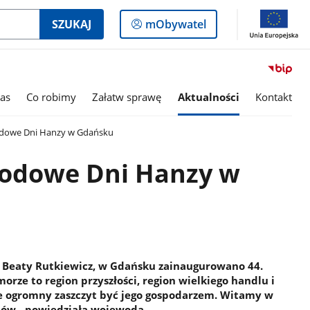
Logowanie
SZUKAJ
mObywatel
do
panelu
as
Co robimy
Załatw sprawę
Aktualności
Kontakt
dowe Dni Hanzy w Gdańsku
rodowe Dni Hanzy w
 Beaty Rutkiewicz, w Gdańsku zainaugurowano 44.
rze to region przyszłości, region wielkiego handlu i
e ogromny zaszczyt być jego gospodarzem. Witamy w
ów - powiedziała wojewoda.