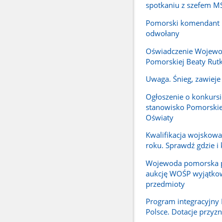
spotkaniu z szefem 
Pomorski komendant P
odwołany
Oświadczenie Wojew
Pomorskiej Beaty Rutk
Uwaga. Śnieg, zawieje 
Ogłoszenie o konkursi
stanowisko Pomorskie
Oświaty
Kwalifikacja wojskow
roku. Sprawdź gdzie i 
Wojewoda pomorska p
aukcję WOŚP wyjątko
przedmioty
Program integracyjn
Polsce. Dotacje przyz