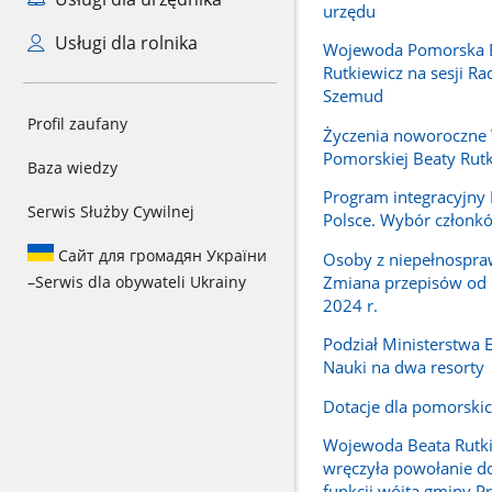
urzędu
Usługi dla rolnika
Wojewoda Pomorska 
Rutkiewicz na sesji R
Szemud
Profil zaufany
Życzenia noworoczne
Pomorskiej Beaty Rutk
Baza wiedzy
Program integracyjn
Serwis Służby Cywilnej
Polsce. Wybór członk
Сайт для громадян України
Osoby z niepełnospra
Zmiana przepisów od 
–
Serwis dla obywateli Ukrainy
2024 r.
Podział Ministerstwa E
Nauki na dwa resorty
Dotacje dla pomorskic
Wojewoda Beata Rutk
wręczyła powołanie do
funkcji wójta gminy P