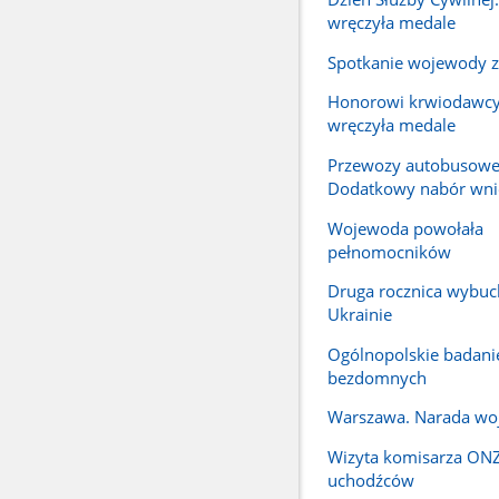
wręczyła medale
Spotkanie wojewody z
Honorowi krwiodawc
wręczyła medale
Przewozy autobusowe
Dodatkowy nabór wn
Wojewoda powołała
pełnomocników
Druga rocznica wybuc
Ukrainie
Ogólnopolskie badanie
bezdomnych
Warszawa. Narada w
Wizyta komisarza ONZ
uchodźców