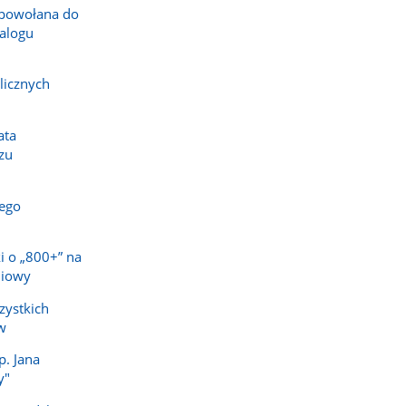
powołana do
alogu
licznych
ata
zu
ego
i o „800+” na
niowy
zystkich
w
p. Jana
y"