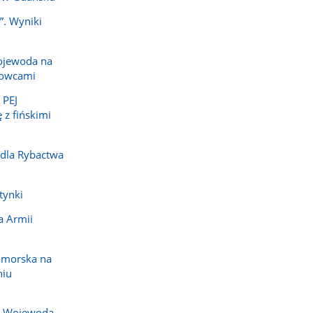
”. Wyniki
ojewoda na
dowcami
 PEJ
 z fińskimi
 dla Rybactwa
tynki
a Armii
omorska na
niu
j. Wojewoda