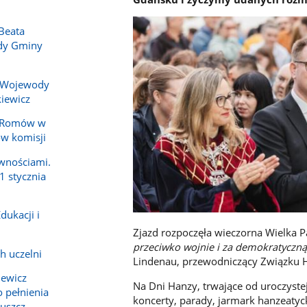
Beata
ady Gminy
 Wojewody
iewicz
y Romów w
ów komisji
wnościami.
1 stycznia
dukacji i
Zjazd rozpoczęła wieczorna Wielka P
przeciwko wojnie i za demokratyczn
h uczelni
Lindenau, przewodniczący Związku 
iewicz
Na Dni Hanzy, trwające od uroczystej 
 pełnienia
koncerty, parady, jarmark hanzeaty
ruszcz