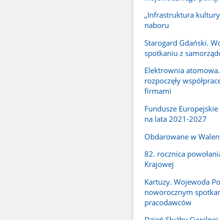
„Infrastruktura kultury
naboru
Starogard Gdański. W
spotkaniu z samorzą
Elektrownia atomowa.
rozpoczęły współpracę
firmami
Fundusze Europejskie
na lata 2021-2027
Obdarowane w Walen
82. rocznica powołani
Krajowej
Kartuzy. Wojewoda P
noworocznym spotka
pracodawców
Dzień Służby Cywilne