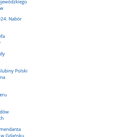
jewódzkiego
ów
024. Nabór
efa
w
dy
ślubiny Polski
 na
eru
zdów
ch
omendanta
i w Gdańsku