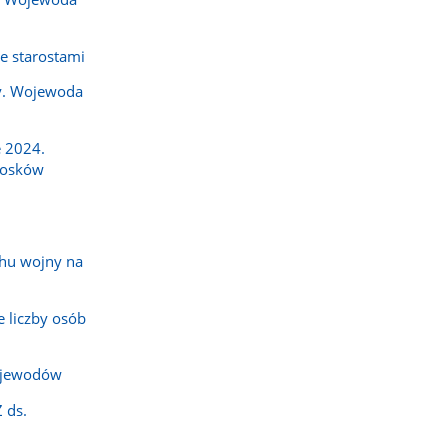
e starostami
y. Wojewoda
 2024.
iosków
hu wojny na
 liczby osób
ojewodów
 ds.