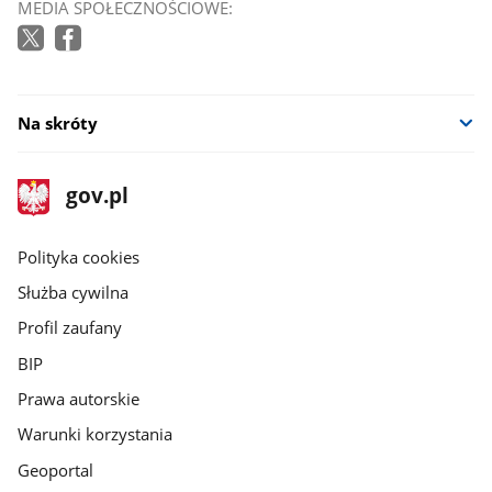
MEDIA SPOŁECZNOŚCIOWE:
Na skróty
stopka
Strona
gov.pl
gov.pl
główna
gov.pl
Polityka cookies
Służba cywilna
Profil zaufany
BIP
Prawa autorskie
Warunki korzystania
Geoportal