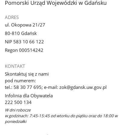
stopka
Pomorski Urząd Wojewódzki w Gdańsku
ADRES
ul. Okopowa 21/27
80-810 Gdańsk
NIP 583 10 66 122
Regon 000514242
KONTAKT
Skontaktuj się z nami
pod numerem:
tel.: 58 30 77 695; e-mail: zok@gdansk.uw.gov.pl
Infolinia dla Obywatela
222 500 134
W dni robocze
w godzinach: 7:45-15:45 od wtorku do piątku oraz do 18:00 w
poniedziałki