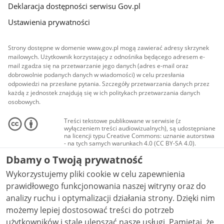
Deklaracja dostępności serwisu Gov.pl
Ustawienia prywatności
Strony dostępne w domenie www.gov.pl mogą zawierać adresy skrzynek
mailowych. Użytkownik korzystający z odnośnika będącego adresem e-
mail zgadza się na przetwarzanie jego danych (adres e-mail oraz
dobrowolnie podanych danych w wiadomości) w celu przesłania
odpowiedzi na przesłane pytania. Szczegóły przetwarzania danych przez
każdą z jednostek znajdują się w ich politykach przetwarzania danych
osobowych.
Treści tekstowe publikowane w serwisie (z
wyłączeniem treści audiowizualnych), są udostępniane
na licencji typu Creative Commons: uznanie autorstwa
- na tych samych warunkach 4.0 (CC BY-SA 4.0).
Materiały audiowizualne, w tym zdjęcia, materiały
Dbamy o Twoją prywatność
audio i wideo, są udostępniane na licencji typu
Creative Commons: uznanie autorstwa użycie
Wykorzystujemy pliki cookie w celu zapewnienia
niekomercyjne - bez utworów zależnych 4.0 (CC BY-
NC-ND 4.0), o ile nie jest to stwierdzone inaczej.
prawidłowego funkcjonowania naszej witryny oraz do
analizy ruchu i optymalizacji działania strony. Dzięki nim
możemy lepiej dostosować treści do potrzeb
użytkowników i stale ulepszać nasze usługi. Pamiętaj, że